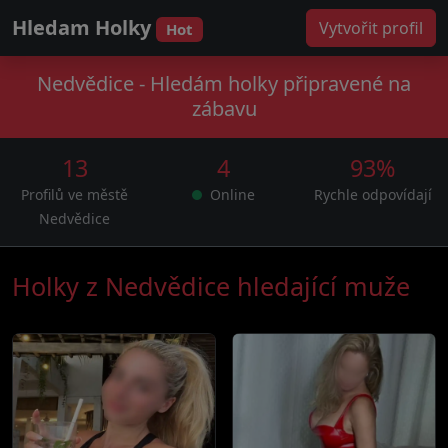
Hledam Holky
Vytvořit profil
Hot
Nedvědice - Hledám holky připravené na
zábavu
13
4
93%
Profilů ve městě
Online
Rychle odpovídají
Nedvědice
Holky z Nedvědice hledající muže