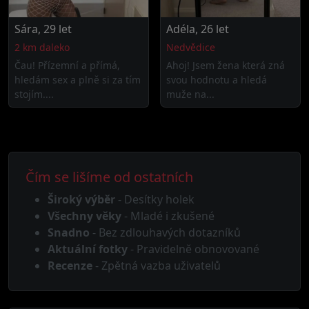
Sára, 29 let
Adéla, 26 let
2 km daleko
Nedvědice
Čau! Přízemní a přímá,
Ahoj! Jsem žena která zná
hledám sex a plně si za tím
svou hodnotu a hledá
stojím....
muže na...
Čím se lišíme od ostatních
Široký výběr
- Desítky holek
Všechny věky
- Mladé i zkušené
Snadno
- Bez zdlouhavých dotazníků
Aktuální fotky
- Pravidelně obnovované
Recenze
- Zpětná vazba uživatelů