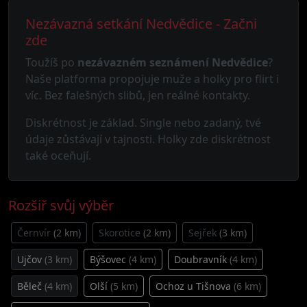
Nezávazná setkání Nedvědice - Začni
zde
Toužíš po
nezávazném seznámení Nedvědice
?
Naše platforma propojuje muže a holky pro flirt i
víc. Bez falešných slibů, jen reálné kontakty.
Diskrétnost je základ. Single nebo zadaný, tvé
údaje zůstávají v tajnosti. Holky zde diskrétnost
také oceňují.
Rozšiř svůj výběr
Černvír
(2 km)
Skorotice
(2 km)
Sejřek
(3 km)
Ujčov
(3 km)
Býšovec
(4 km)
Doubravník
(4 km)
Běleč
(4 km)
Olší
(5 km)
Ochoz u Tišnova
(6 km)