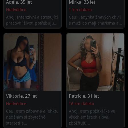
Adéla, 35 let
Mirka, 33 let
Nedvědice
1 km daleko
Ahoj! Intenzivní a stresující
Čau! Fanynka žhavých chvil
pracovní život, potřebuju...
s muži co mají charisma a...
Viktorie, 27 let
Patricie, 31 let
Nedvědice
16 km daleko
Čau! Jsem zábavná a lehká,
Ahoj! Jsem požitkářka ve
nedělám si zbytečné
všech směrech slova,
starosti a...
zbožňuju...