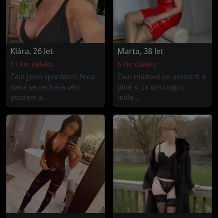
Klára, 26 let
Marta, 38 let
11 km daleko
6 km daleko
Čau! Jsem spontánní žena
Čau! Hladová po pocitech a
která se nechává vést
plně si za tím stojím,
pocitem a...
mdlé...