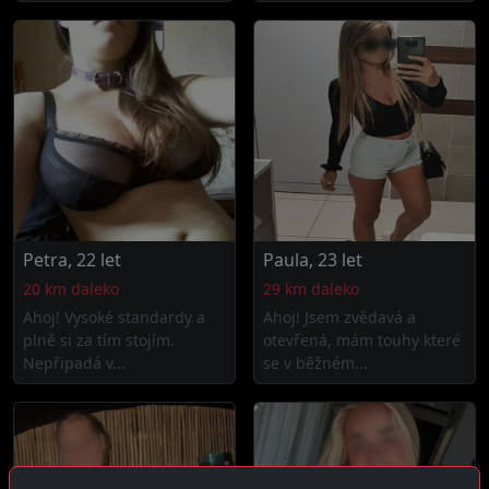
Petra, 22 let
Paula, 23 let
20 km daleko
29 km daleko
Ahoj! Vysoké standardy a
Ahoj! Jsem zvědavá a
plně si za tím stojím.
otevřená, mám touhy které
Nepřipadá v...
se v běžném...