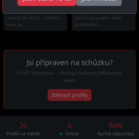
5 km daleko
12 km daleko
Čau! Miluju se smát a
Ahoj! Jednoduchá a přímá,
nebrát se vážně, i během
žádné kecy nebo velká
sexu je...
prohlášení...
Jsi připraven na schůzku?
Profil za minutu - chatuj s holkami ještě dnes
večer.
Zobrazit profily
20
4
86%
Profilů ve městě
Online
Rychle odpovídají