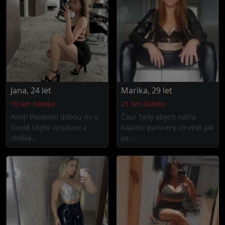
Jana, 24 let
Marika, 29 let
10 km daleko
21 km daleko
Ahoj! Poslední dobou mi v
Čau! Tady abych našla
životě chybí vzrušení a
kvalitní partnery co vědí jak
chtěla...
se...