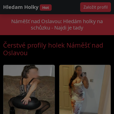
Hledam Holky
Založit profil
Hot
Náměšť nad Oslavou: Hledám holky na
schůzku - Najdi je tady
Čerstvé profily holek Náměšť nad
Oslavou