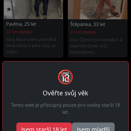
Pavlína, 25 let
Štěpánka, 33 let
22 km daleko
27 km daleko
Ahoj kluci! Jsem uvolněná
Čau! Žízním po novotách a
žena která si plně stojí za
dobrodružství, můj
svými...
každodenní...
🔞
Ověřte svůj věk
Tento web je přístupný pouze pro osoby starší 18
let.
Linda, 28 let
Helena, 42 let
Jsem starší 18 let
Jsem mladší