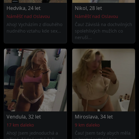
Hedvika, 24 let
Nikol, 28 let
Náměšť nad Oslavou
Náměšť nad Oslavou
Ahoj! Vycházím z dlouhého
Čau! Závislá na dochvilných
nudného vztahu kde sex...
spolehlivých mužích co
neruší...
Vendula, 32 let
Miroslava, 34 let
17 km daleko
9 km daleko
Ahoj! Jsem jednoduchá a
Čau! Jsem tady abych měla