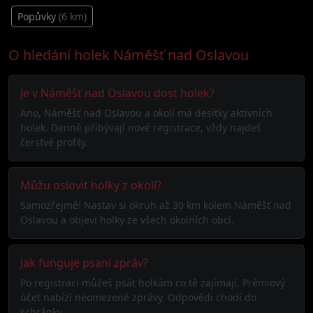
Popůvky
(6 km)
O hledání holek Náměšť nad Oslavou
Je v Náměšť nad Oslavou dost holek?
Ano, Náměšť nad Oslavou a okolí má desítky aktivních
holek. Denně přibývají nové registrace, vždy najdeš
čerstvé profily.
Můžu oslovit holky z okolí?
Samozřejmě! Nastav si okruh až 30 km kolem Náměšť nad
Oslavou a objevi holky ze všech okolních obcí.
Jak funguje psaní zpráv?
Po registraci můžeš psát holkám co tě zajímají. Prémiový
účet nabízí neomezené zprávy. Odpovědi chodí do
schránky.