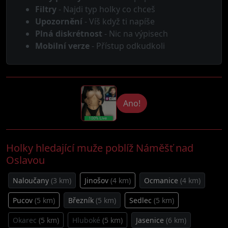
Filtry
- Najdi typ holky co chceš
Upozornění
- Víš když ti napíše
Plná diskrétnost
- Nic na výpisech
Mobilní verze
- Přístup odkudkoli
Ano!
Holky hledající muže poblíž Náměšť nad
Oslavou
Naloučany
(3 km)
Jinošov
(4 km)
Ocmanice
(4 km)
Pucov
(5 km)
Březník
(5 km)
Sedlec
(5 km)
Okarec
(5 km)
Hluboké
(5 km)
Jasenice
(6 km)