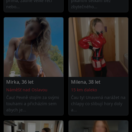
přímá, žádné velké řeči
pikantní setkání bez
nebo...
zbytečného...
Mirka, 36 let
Milena, 38 let
Náměšť nad Oslavou
15 km daleko
Čau! Pevně stojím za svými
Čau ty! Unavená narážet na
touhami a přicházím sem
chlapy co slibují hory doly
abych je...
a...