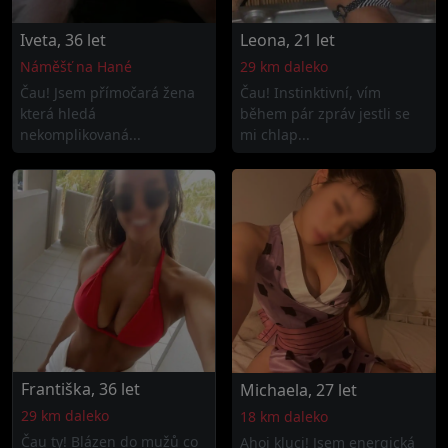
Iveta, 36 let
Leona, 21 let
Náměšť na Hané
29 km daleko
Čau! Jsem přímočará žena
Čau! Instinktivní, vím
která hledá
během pár zpráv jestli se
nekomplikovaná...
mi chlap...
Františka, 36 let
Michaela, 27 let
29 km daleko
18 km daleko
Čau ty! Blázen do mužů co
Ahoj kluci! Jsem energická