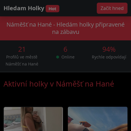
Hledam Holky
Začít hned
Hot
Náměšť na Hané - Hledám holky připravené
na zábavu
21
6
94%
Profilů ve městě
Online
Rychle odpovídají
Náměšť na Hané
Aktivní holky v Náměšť na Hané