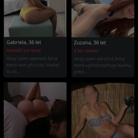
Gabriela, 36 let
Zuzana, 36 let
Náměšť na Hané
4 km daleko
Ahoj! Jsem tajemná žena
Ahoj! Jsem náročná žena
která sem přichází hledat
která upřednostňuje kvalitu
to co...
před...