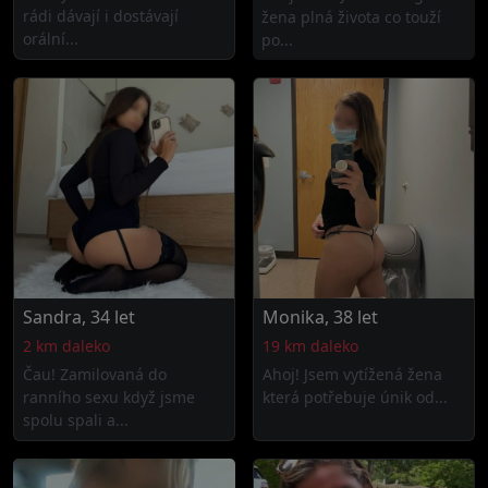
rádi dávají i dostávají
žena plná života co touží
orální...
po...
Sandra, 34 let
Monika, 38 let
2 km daleko
19 km daleko
Čau! Zamilovaná do
Ahoj! Jsem vytížená žena
ranního sexu když jsme
která potřebuje únik od...
spolu spali a...