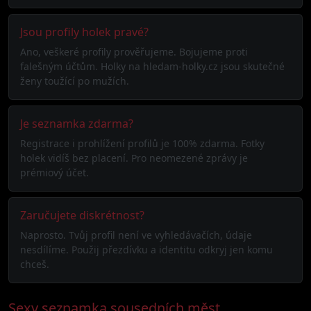
Jsou profily holek pravé?
Ano, veškeré profily prověřujeme. Bojujeme proti
falešným účtům. Holky na hledam-holky.cz jsou skutečné
ženy toužící po mužích.
Je seznamka zdarma?
Registrace i prohlížení profilů je 100% zdarma. Fotky
holek vidíš bez placení. Pro neomezené zprávy je
prémiový účet.
Zaručujete diskrétnost?
Naprosto. Tvůj profil není ve vyhledávačích, údaje
nesdílíme. Použij přezdívku a identitu odkryj jen komu
chceš.
Sexy seznamka sousedních měst