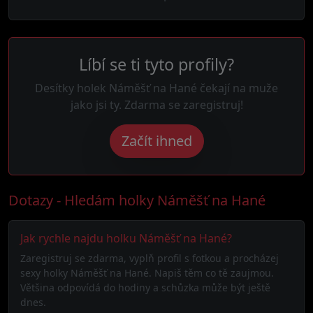
Líbí se ti tyto profily?
Desítky holek Náměšť na Hané čekají na muže
jako jsi ty. Zdarma se zaregistruj!
Začít ihned
Dotazy - Hledám holky Náměšť na Hané
Jak rychle najdu holku Náměšť na Hané?
Zaregistruj se zdarma, vyplň profil s fotkou a procházej
sexy holky Náměšť na Hané. Napiš těm co tě zaujmou.
Většina odpovídá do hodiny a schůzka může být ještě
dnes.