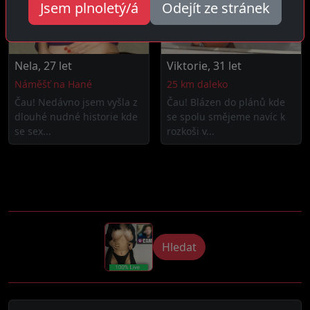
Jsem plnoletý/á
Odejít ze stránek
Nela, 27 let
Viktorie, 31 let
Náměšť na Hané
25 km daleko
Čau! Nedávno jsem vyšla z
Čau! Blázen do plánů kde
dlouhé nudné historie kde
se spolu smějeme navíc k
se sex...
rozkoši v...
Hledat