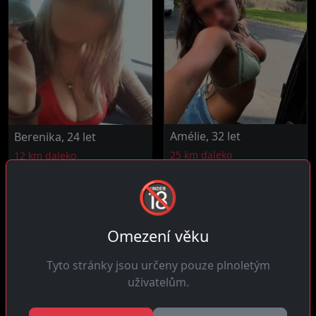
Amélie, 32 let
Berenika, 24 let
25 km daleko
12 km daleko
Čau ty! Závislá na
Čau! Plná života a vždycky
🔞
adrenalinu z trochu
připravená na zábavu v
riskantních plánů na...
posteli s...
Omezení věku
Tyto stránky jsou určeny pouze plnoletým
uživatelům.