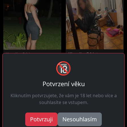
Klaudie, 24 let
Kamila, 34 let
🔞
13 km daleko
3 km daleko
Čau! Jsem žena která se
Čau! Tajemno mě strašně
ráda směje a nebere se
vzrušuje, nerada všechno
příliš...
odhaluju...
Potvrzení věku
Kliknutím potvrzujete, že vám je 18 let nebo více a
souhlasíte se vstupem.
Potvrzuji
Nesouhlasím