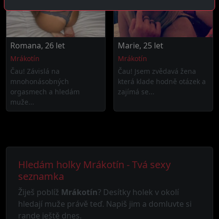
Romana, 26 let
Marie, 25 let
Mrákotín
Mrákotín
Čau! Závislá na
Čau! Jsem zvědavá žena
mnohonásobných
která klade hodně otázek a
orgasmech a hledám
zajímá se...
muže...
Hledám holky Mrákotín - Tvá sexy
seznamka
Žiješ poblíž
Mrákotín
? Desítky holek v okolí
hledají muže právě teď. Napiš jim a domluvte si
rande ještě dnes.