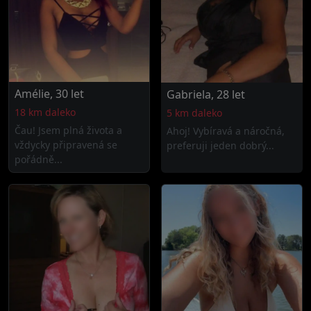
Amélie, 30 let
Gabriela, 28 let
18 km daleko
5 km daleko
Čau! Jsem plná života a
Ahoj! Vybíravá a náročná,
vždycky připravená se
preferuji jeden dobrý...
pořádně...