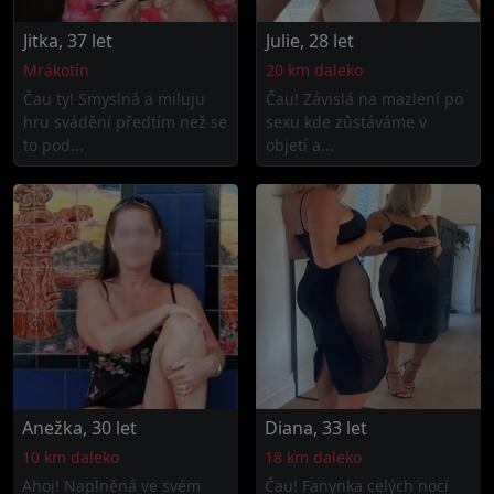
Jitka, 37 let
Julie, 28 let
Mrákotín
20 km daleko
Čau ty! Smyslná a miluju
Čau! Závislá na mazlení po
hru svádění předtím než se
sexu kde zůstáváme v
to pod...
objetí a...
Anežka, 30 let
Diana, 33 let
10 km daleko
18 km daleko
Ahoj! Naplněná ve svém
Čau! Fanynka celých nocí