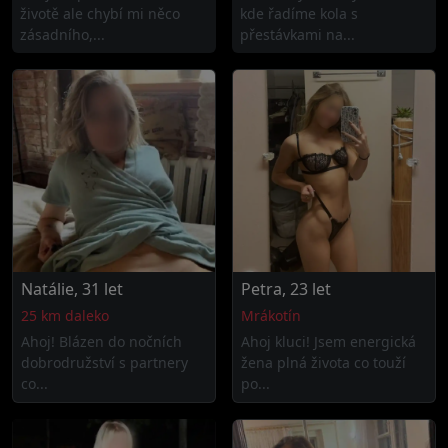
životě ale chybí mi něco
kde řadíme kola s
zásadního,...
přestávkami na...
Natálie, 31 let
Petra, 23 let
25 km daleko
Mrákotín
Ahoj! Blázen do nočních
Ahoj kluci! Jsem energická
dobrodružství s partnery
žena plná života co touží
co...
po...