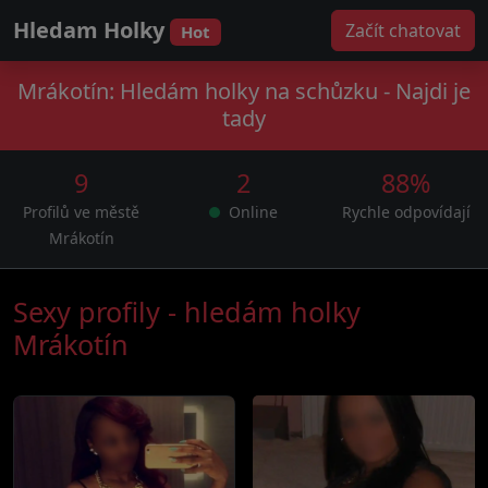
Hledam Holky
Začít chatovat
Hot
Mrákotín: Hledám holky na schůzku - Najdi je
tady
9
2
88%
Profilů ve městě
Online
Rychle odpovídají
Mrákotín
Sexy profily - hledám holky
Mrákotín