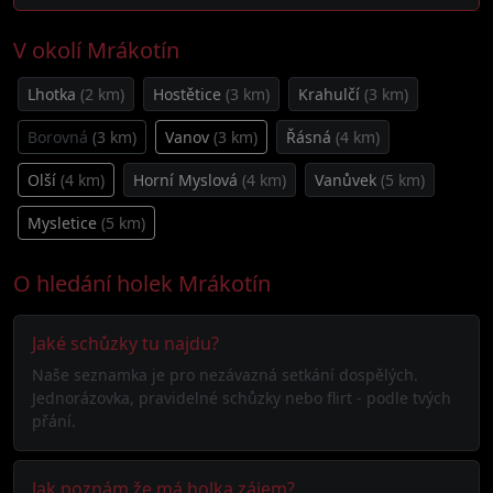
V okolí Mrákotín
Lhotka
(2 km)
Hostětice
(3 km)
Krahulčí
(3 km)
Borovná
(3 km)
Vanov
(3 km)
Řásná
(4 km)
Olší
(4 km)
Horní Myslová
(4 km)
Vanůvek
(5 km)
Mysletice
(5 km)
O hledání holek Mrákotín
Jaké schůzky tu najdu?
Naše seznamka je pro nezávazná setkání dospělých.
Jednorázovka, pravidelné schůzky nebo flirt - podle tvých
přání.
Jak poznám že má holka zájem?