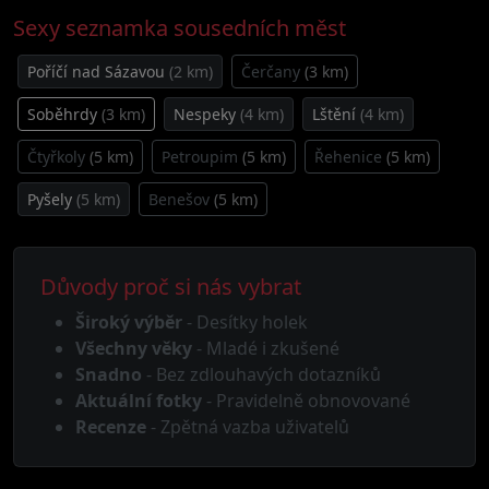
Sexy seznamka sousedních měst
Poříčí nad Sázavou
(2 km)
Čerčany
(3 km)
Soběhrdy
(3 km)
Nespeky
(4 km)
Lštění
(4 km)
Čtyřkoly
(5 km)
Petroupim
(5 km)
Řehenice
(5 km)
Pyšely
(5 km)
Benešov
(5 km)
Důvody proč si nás vybrat
Široký výběr
- Desítky holek
Všechny věky
- Mladé i zkušené
Snadno
- Bez zdlouhavých dotazníků
Aktuální fotky
- Pravidelně obnovované
Recenze
- Zpětná vazba uživatelů