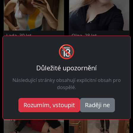
Lada, 30 let
Olga, 28 let
9 km daleko
19 km daleko
🔞
Ahoj! Celá a nikdy nedělám
Čau kluci! Jsem plná
věci napůl, obzvlášť ne v...
energie a mám sportovní
postavu,...
Důležité upozornění
Následující stránky obsahují explicitní obsah pro
dospělé.
Rozumím, vstoupit
Raději ne