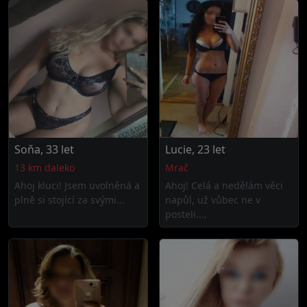
Soňa, 33 let
Lucie, 23 let
13 km daleko
Mrač
Ahoj kluci! Jsem uvolněná a
Ahoj! Celá a nedělám věci
plně si stojící za svými...
napůl, už vůbec ne v
posteli....