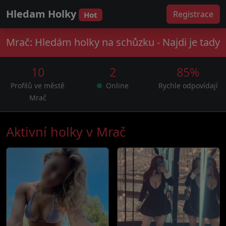
Hledam Holky
Registrace
Hot
Mrač: Hledám holky na schůzku - Najdi je tady
10
2
85%
Profilů ve městě
Online
Rychle odpovídají
Mrač
Aktivní holky v Mrač