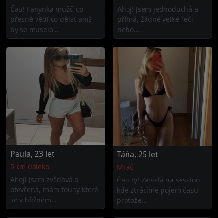
Čau! Fanynka mužů co
Ahoj! Jsem jednoduchá a
přesně vědí co dělat aniž
přímá, žádné velké řeči
by se muselo...
nebo...
Paula, 23 let
Táňa, 25 let
5 km daleko
Mrač
Ahoj! Jsem zvědavá a
Čau ty! Závislá na session
otevřená, mám touhy které
kde ztrácíme pojem času
se v běžném...
protože...