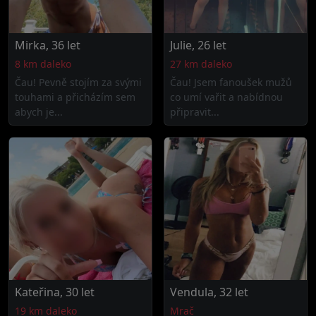
Mirka, 36 let
Julie, 26 let
8 km daleko
27 km daleko
Čau! Pevně stojím za svými
Čau! Jsem fanoušek mužů
touhami a přicházím sem
co umí vařit a nabídnou
abych je...
připravit...
Kateřina, 30 let
Vendula, 32 let
19 km daleko
Mrač