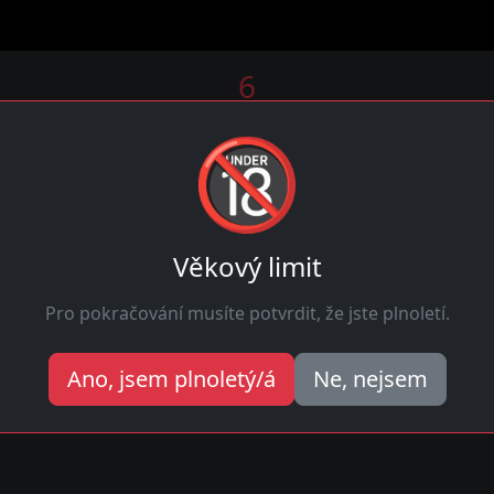
6
Online
🔞
moň
? Naše platforma propojuje muže a holky pro flirt i víc. B
Věkový limit
jbližší sexy profily na prvním místě, žádné zdlouhavé proc
Pro pokračování musíte potvrdit, že jste plnoletí.
Ano, jsem plnoletý/á
Ne, nejsem