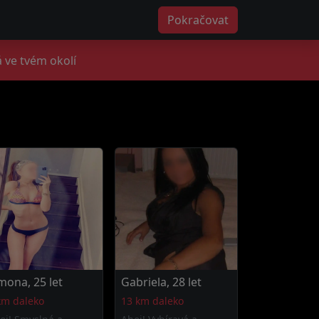
Pokračovat
 ve tvém okolí
mona, 25 let
Gabriela, 28 let
km daleko
13 km daleko