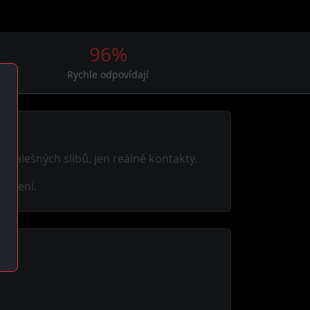
96%
Rychle odpovídají
ez falešných slibů, jen reálné kontakty.
házení.