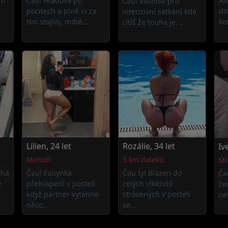
ím
Čau! Hladová po
Ah
Čau! Vášnivá pro
pocitech a plně si za
do
intenzivní setkání kde
tím stojím, mdlé...
ko
cítíš že touha je...
Lilien, 24 let
Rozálie, 34 let
Iv
Mimoň
3 km daleko
Mi
chá
Čau! Fanynka
Čau ty! Blázen do
Ča
é
překvapení v posteli
celých víkendů
že
když partner vytáhne
strávených v posteli
ne
něco...
se...