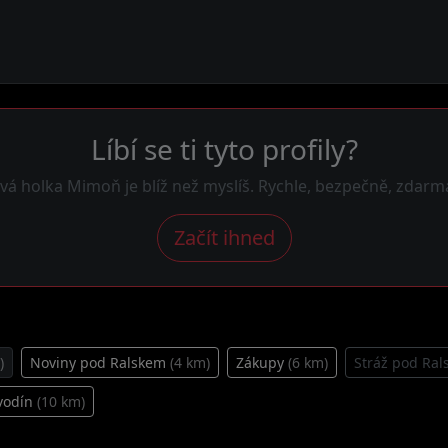
Líbí se ti tyto profily?
vá holka Mimoň je blíž než myslíš. Rychle, bezpečně, zdarm
Začít ihned
)
Noviny pod Ralskem
(4 km)
Zákupy
(6 km)
Stráž pod Ra
vodín
(10 km)