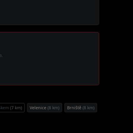
a.
lskem
(7 km)
Velenice
(8 km)
Brniště
(8 km)