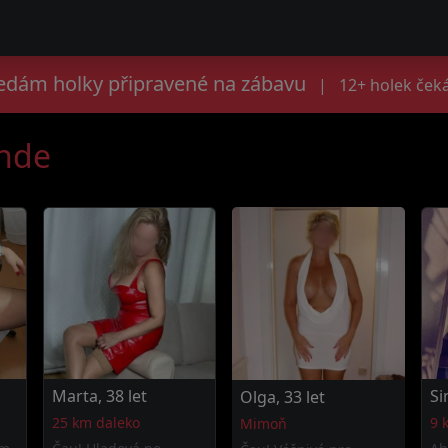
edám holky připravené na zábavu
|
12+ holek čeká
ande
Marta, 38 let
Si
Olga, 33 let
25 km daleko
9 
Mimoň