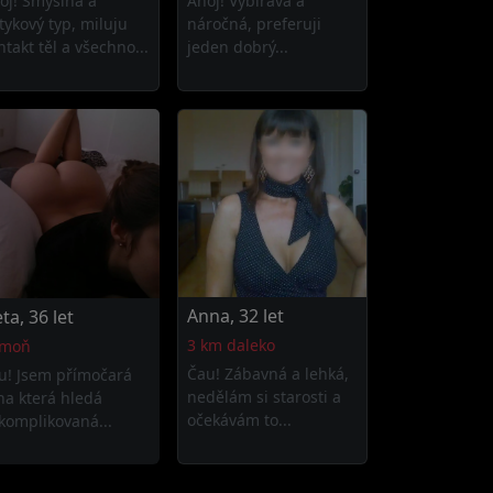
oj! Smyslná a
Ahoj! Vybíravá a
tykový typ, miluju
náročná, preferuji
ntakt těl a všechno...
jeden dobrý...
Anna, 32 let
eta, 36 let
3 km daleko
moň
Čau! Zábavná a lehká,
u! Jsem přímočará
nedělám si starosti a
na která hledá
očekávám to...
komplikovaná...