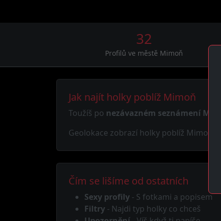
32
Profilů ve městě Mimoň
Jak najít holky poblíž Mimoň
Toužíš po
nezávazném seznámení Mi
Geolokace zobrazí holky poblíž Mimoň. Ne
Čím se lišíme od ostatních
Sexy profily
- S fotkami a popisem
Filtry
- Najdi typ holky co chceš
Upozornění
- Víš když ti napíše