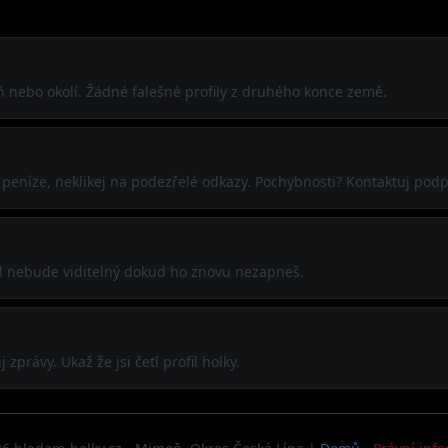
ň nebo okolí. Žádné falešné profily z druhého konce země.
j peníze, neklikej na podezřelé odkazy. Pochybnosti? Kontaktuj pod
ofil nebude viditelný dokud ho znovu nezapneš.
zprávy. Ukaž že jsi četl profil holky.