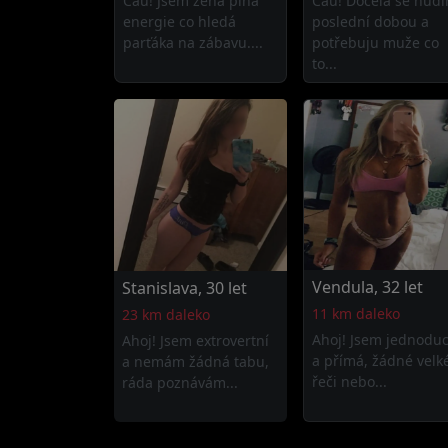
Čau! Jsem žena plná
Čau! Docela se nud
energie co hledá
poslední dobou a
parťáka na zábavu....
potřebuju muže co
to...
Vendula, 32 let
Stanislava, 30 let
11 km daleko
23 km daleko
Ahoj! Jsem jednodu
Ahoj! Jsem extrovertní
a přímá, žádné velk
a nemám žádná tabu,
řeči nebo...
ráda poznávám...