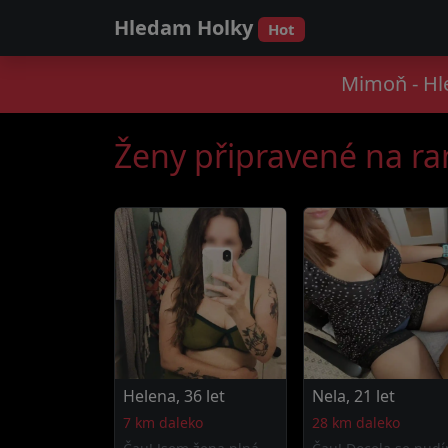
Hledam Holky
Hot
Mimoň - Hl
Ženy připravené na r
Helena, 36 let
Nela, 21 let
7 km daleko
28 km daleko