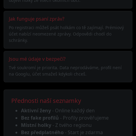
objevi holky ze všech okolních obcí.
Jak funguje psaní zpráv?
Po registraci můžeš psát holkám co tě zajímají. Prémiový
účet nabízí neomezené zprávy. Odpovědi chodí do
schránky.
Jsou mé údaje v bezpečí?
Tvé soukromí je priorita. Data neprodáváme, profil není
na Googlu, účet smažeš kdykoli chceš.
Přednosti naší seznamky
Aktivní ženy
- Online každý den
Bez fake profilů
- Profily prověřujeme
Místní holky
- Z tvého regionu
Bez předplatného
- Start je zdarma