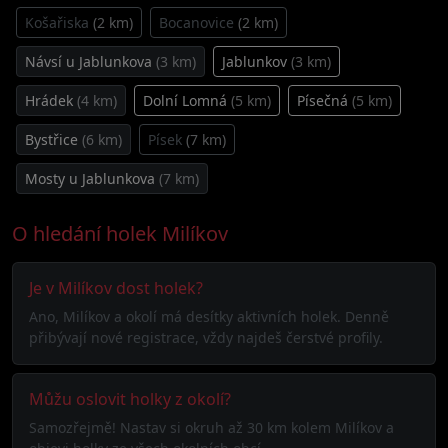
Košařiska
(2 km)
Bocanovice
(2 km)
Návsí u Jablunkova
(3 km)
Jablunkov
(3 km)
Hrádek
(4 km)
Dolní Lomná
(5 km)
Písečná
(5 km)
Bystřice
(6 km)
Písek
(7 km)
Mosty u Jablunkova
(7 km)
O hledání holek Milíkov
Je v Milíkov dost holek?
Ano, Milíkov a okolí má desítky aktivních holek. Denně
přibývají nové registrace, vždy najdeš čerstvé profily.
Můžu oslovit holky z okolí?
Samozřejmě! Nastav si okruh až 30 km kolem Milíkov a