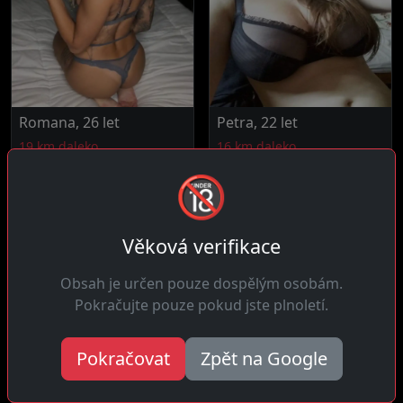
Romana, 26 let
Petra, 22 let
19 km daleko
16 km daleko
Čau! Závislá na
Ahoj! Vysoké standardy a
🔞
mnohonásobných
plně si za tím stojím.
orgasmech a hledám
Nepřipadá v...
muže...
Věková verifikace
Obsah je určen pouze dospělým osobám.
Pokračujte pouze pokud jste plnoletí.
Pokračovat
Zpět na Google