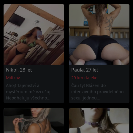
Nikol, 28 let
Paula, 27 let
Milíkov
29 km daleko
Ahoj! Tajemství a
Čau ty! Blázen do
mystérium mě vzrušují.
intenzivního pravidelného
Neodhaluju všechno...
sexu, jednou...