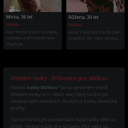
Mirka, 36 let
Růžena, 30 let
Milíkov
Milíkov
Čau! Pevně stojím za svými
Ahoj! V běžném životě jsem
touhami a přicházím sem
diskrétní ale mám skrytou...
abych je...
Hledám holky - Průvodce pro Milíkov
Hledáš
holky Milíkov
? Jsi na správném místě.
Hledam-holky.cz ti nabízí sexy ženy toužící po
nezávazných setkáních. Skutečné holky, skutečné
profily.
Oproti klasickým seznamkám naše holky vědí co
chtějí. Hledají muže pro schůzky, flirt nebo víc.