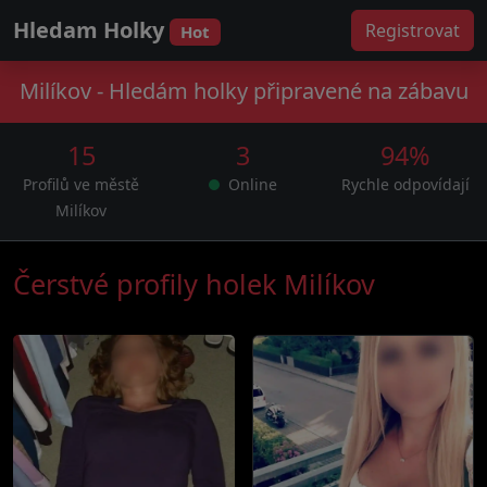
Hledam Holky
Registrovat
Hot
Milíkov - Hledám holky připravené na zábavu
15
3
94%
Profilů ve městě
Online
Rychle odpovídají
Milíkov
Čerstvé profily holek Milíkov