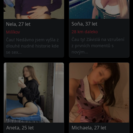
Soňa, 37 let
Nela, 27 let
28 km daleko
Milíkov
Čau ty! Závislá na vzrušení
Čau! Nedávno jsem vyšla z
z prvních momentů s
dlouhé nudné historie kde
novým...
se sex...
Aneta, 25 let
Michaela, 27 let