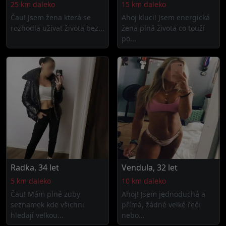
25 km daleko
15 km daleko
Čau! Jsem žena která se
Ahoj kluci! Jsem energická
rozhodla užívat života bez...
žena plná života co touží
po...
Radka, 34 let
Vendula, 32 let
5 km daleko
10 km daleko
Čau! Mám plné zuby
Ahoj! Jsem jednoduchá a
seznamek kde všichni
přímá, žádné velké řeči
hledají velkou...
nebo...