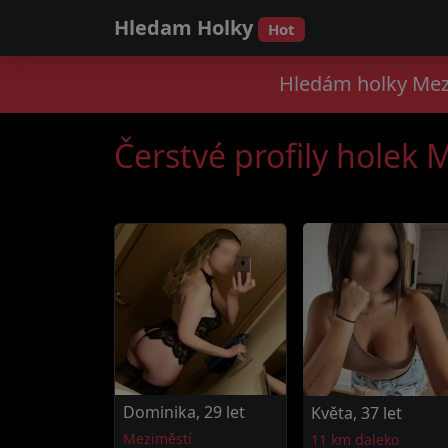
Hledam Holky
Hot
Hledám holky Mezi
Čerstvé profily holek 
Dominika, 29 let
Květa, 37 let
Meziměstí
11 km daleko