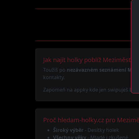
Jak najít holky poblíž Meziměstí
Toužíš po
nezávazném seznámení Mezi
kontakty.
Zapomeň na appky kde jen swipuješ bez v
Proč hledam-holky.cz pro Mezimě
Široký výběr
- Desítky holek
Všechny věky
- Mladé i zkušené