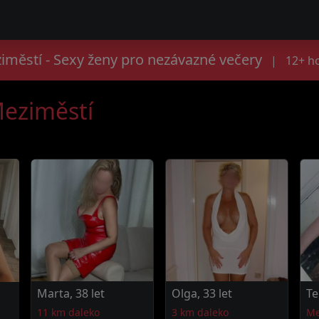
městí - Sexy ženy pro nezávazné večery
|
12+ ho
Meziměstí
Marta, 38 let
Olga, 33 let
Te
11 km daleko
3 km daleko
Me