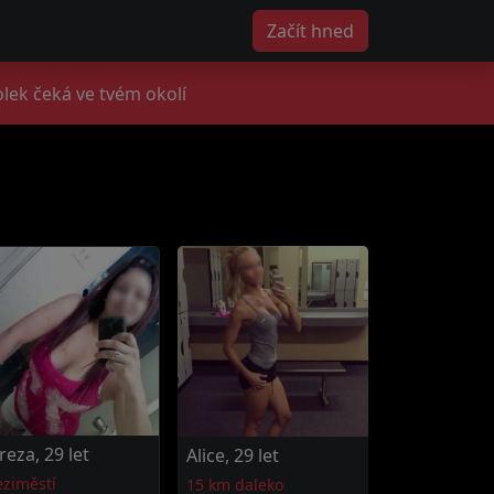
Začít hned
lek čeká ve tvém okolí
reza, 29 let
Alice, 29 let
ziměstí
15 km daleko