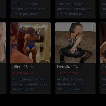
Čau! Hladová po
Čau! Vášnivá pro
Ah
pocitech a plně si za
intenzivní setkání kde
ří
j
tím stojím, mdlé...
cítíš že touha je...
v 
Lilien, 28 let
Hedvika, 24 let
La
17 km daleko
13 km daleko
10
Ahoj! Zaneprázdněná
Ahoj! Vycházím z
Ah
a s málo volného času,
dlouhého nudného
ne
ale věnuju ho...
vztahu kde sex...
obz