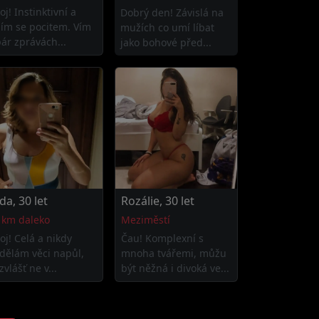
oj! Instinktivní a
Dobrý den! Závislá na
dím se pocitem. Vím
mužích co umí líbat
pár zprávách...
jako bohové před...
da, 30 let
Rozálie, 30 let
 km daleko
Meziměstí
oj! Celá a nikdy
Čau! Komplexní s
dělám věci napůl,
mnoha tvářemi, můžu
vlášť ne v...
být něžná i divoká ve...