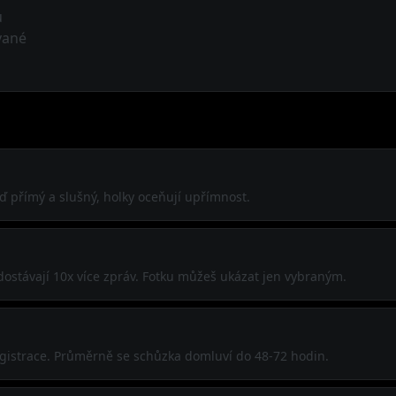
ů
vané
Buď přímý a slušný, holky oceňují upřímnost.
 dostávají 10x více zpráv. Fotku můžeš ukázat jen vybraným.
registrace. Průměrně se schůzka domluví do 48-72 hodin.