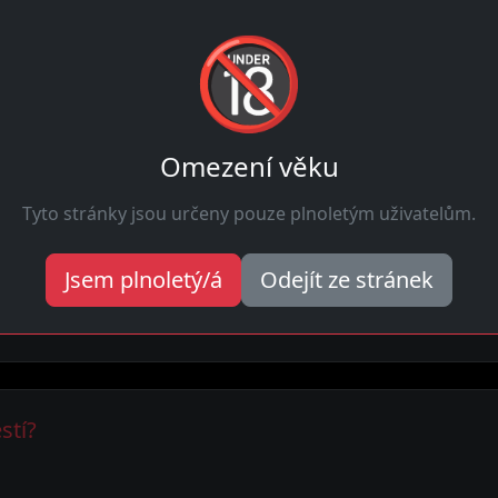
🔞
Najdi
spojení
dnes
Hledat
Omezení věku
Tyto stránky jsou určeny pouze plnoletým uživatelům.
městí
? Naše platforma propojuje muže a holky pro flirt i víc
Jsem plnoletý/á
Odejít ze stránek
ýsledku. Tady holky mluví přímo. Schůzka může být ještě d
stí?