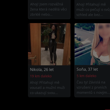
Ahoj! Jsem rozvážná
Ahoj! Přitahují mě
žena která nedělá věci
muži co pečují o svů
zbrklé nebo...
vzhled ale bez...
Soňa, 37 let
Nikola, 26 let
5 km daleko
19 km daleko
Čau ty! Závislá na
Ahoj! Přitahují mě
vzrušení z prvních
vousatí a mužní muži
momentů s novým...
co ukazují svou...