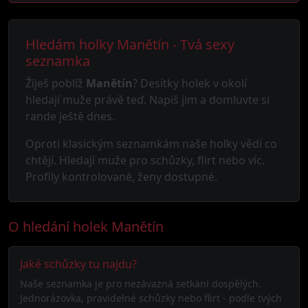
Hledám holky Manětín - Tvá sexy
seznamka
Žiješ poblíž
Manětín
? Desítky holek v okolí
hledají muže právě teď. Napiš jim a domluvte si
rande ještě dnes.
Oproti klasickým seznamkám naše holky vědí co
chtějí. Hledají muže pro schůzky, flirt nebo víc.
Profily kontrolované, ženy dostupné.
O hledání holek Manětín
Jaké schůzky tu najdu?
Naše seznamka je pro nezávazná setkání dospělých.
Jednorázovka, pravidelné schůzky nebo flirt - podle tvých