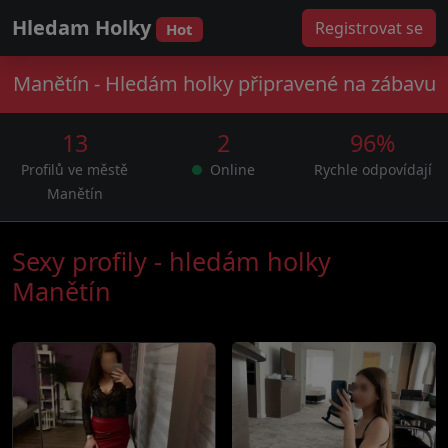
Hledam Holky
Registrovat se
Hot
Manětín - Hledám holky připravené na zábavu
13
2
96%
Profilů ve městě
Online
Rychle odpovídají
Manětín
Sexy profily - hledám holky
Manětín