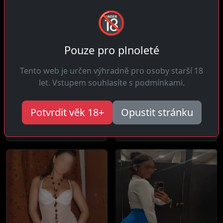
🔞
Pouze pro plnoleté
Tento web je určen výhradně pro osoby starší 18
let. Vstupem souhlasíte s podmínkami.
Michaela, 27 let
Růžena, 30 let
3 km daleko
16 km daleko
Potvrdit věk 18+
Opustit stránku
Ahoj kluci! Jsem energická
Ahoj! V běžném životě jsem
žena plná života co touží
diskrétní ale mám skrytou...
po...