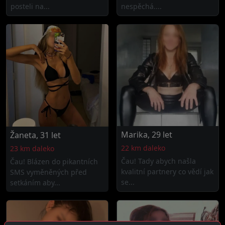
posteli na...
nespěchá....
Marika, 29 let
Žaneta, 31 let
22 km daleko
23 km daleko
Čau! Tady abych našla
Čau! Blázen do pikantních
kvalitní partnery co vědí jak
SMS vyměněných před
se...
setkáním aby...