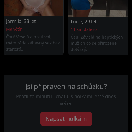
Jarmila, 33 let
Lucie, 29 let
Manětín
11 km daleko
Čau! Veselá a pozitivní,
Čau! Závislá na haptických
mám ráda zábavný sex bez
mužích co se přirozeně
starostí...
dotýkají...
Jsi připraven na schůzku?
Profil za minutu - chatuj s holkami ještě dnes
večer.
Napsat holkám