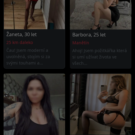
Žaneta, 30 let
Barbora, 25 let
25 km daleko
Manětín
Čau! Jsem moderní a
Ahoj! Jsem požitkářka která
uvolněná, stojím si za
si umí užívat života ve
svými touhami a...
všech...