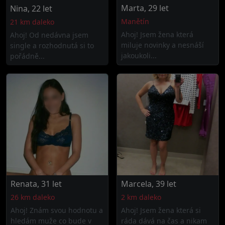
Marta, 29 let
Nina, 22 let
Manětín
21 km daleko
Ahoj! Jsem žena která
Ahoj! Od nedávna jsem
miluje novinky a nesnáší
single a rozhodnutá si to
jakoukoli...
pořádně...
Renata, 31 let
Marcela, 39 let
26 km daleko
2 km daleko
Ahoj! Znám svou hodnotu a
Ahoj! Jsem žena která si
hledám muže co bude v
ráda dává na čas a nikam