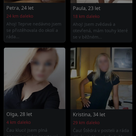
Petra, 24 let
Paula, 23 let
24 km daleko
18 km daleko
Ahoj! Teprve nedávno jsem
Ahoj! Jsem zvědavá a
se přistěhovala do okolí a
otevřená, mám touhy které
ráda...
se v běžném...
Olga, 28 let
Kristina, 34 let
4 km daleko
29 km daleko
Čau kluci! Jsem plná
Čau! Štědrá v posteli a ráda