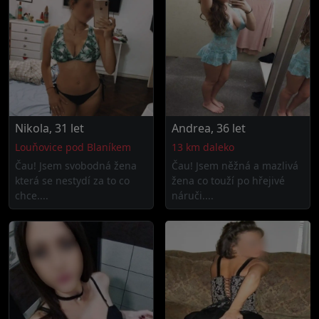
Nikola, 31 let
Andrea, 36 let
Louňovice pod Blaníkem
13 km daleko
Čau! Jsem svobodná žena
Čau! Jsem něžná a mazlivá
která se nestydí za to co
žena co touží po hřejivé
chce....
náruči....