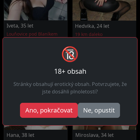
Iveta, 35 let
Hedvika, 24 let
Louňovice pod Blaníkem
19 km daleko
Čau! Vášnivá a intenzivní,
Ahoj! Vycházím z dlouhého
🔞
dávám všechno když jsem s
nudného vztahu kde sex...
někým...
18+ obsah
Stránky obsahují erotický obsah. Potvrzujete, že
jste dosáhli plnoletosti?
Ano, pokračovat
Ne, opustit
Hana, 38 let
Miroslava, 34 let