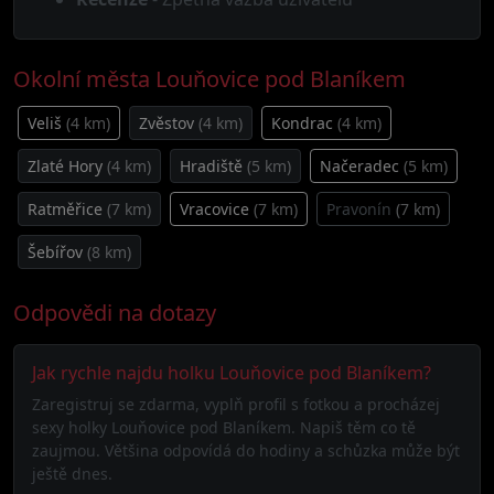
Okolní města Louňovice pod Blaníkem
Veliš
(4 km)
Zvěstov
(4 km)
Kondrac
(4 km)
Zlaté Hory
(4 km)
Hradiště
(5 km)
Načeradec
(5 km)
Ratměřice
(7 km)
Vracovice
(7 km)
Pravonín
(7 km)
Šebířov
(8 km)
Odpovědi na dotazy
Jak rychle najdu holku Louňovice pod Blaníkem?
Zaregistruj se zdarma, vyplň profil s fotkou a procházej
sexy holky Louňovice pod Blaníkem. Napiš těm co tě
zaujmou. Většina odpovídá do hodiny a schůzka může být
ještě dnes.