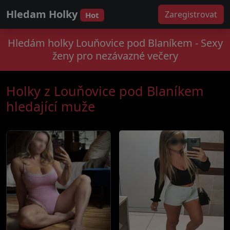
Hledam Holky
Zaregistrovat
Hot
Hledám holky Louňovice pod Blaníkem - Sexy
ženy pro nezávazné večery
Holky z Louňovice pod Blaníkem
hledající muže