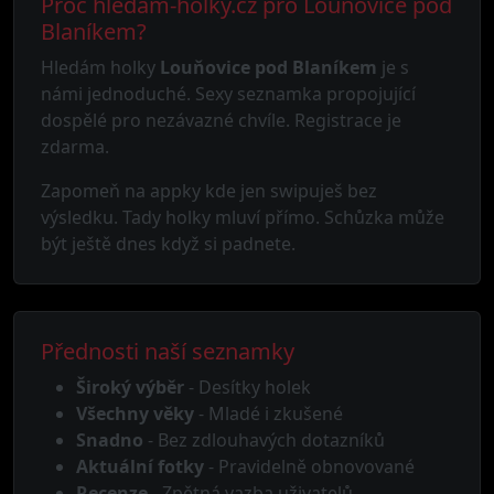
Proč hledam-holky.cz pro Louňovice pod
Blaníkem?
Hledám holky
Louňovice pod Blaníkem
je s
námi jednoduché. Sexy seznamka propojující
dospělé pro nezávazné chvíle. Registrace je
zdarma.
Zapomeň na appky kde jen swipuješ bez
výsledku. Tady holky mluví přímo. Schůzka může
být ještě dnes když si padnete.
Přednosti naší seznamky
Široký výběr
- Desítky holek
Všechny věky
- Mladé i zkušené
Snadno
- Bez zdlouhavých dotazníků
Aktuální fotky
- Pravidelně obnovované
Recenze
- Zpětná vazba uživatelů