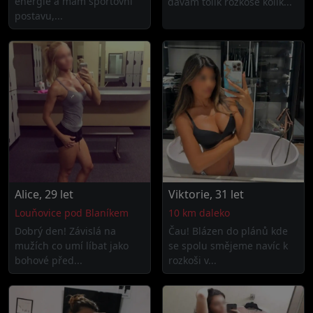
energie a mám sportovní
dávám tolik rozkoše kolik...
postavu,...
Alice, 29 let
Viktorie, 31 let
Louňovice pod Blaníkem
10 km daleko
Dobrý den! Závislá na
Čau! Blázen do plánů kde
mužích co umí líbat jako
se spolu smějeme navíc k
bohové před...
rozkoši v...