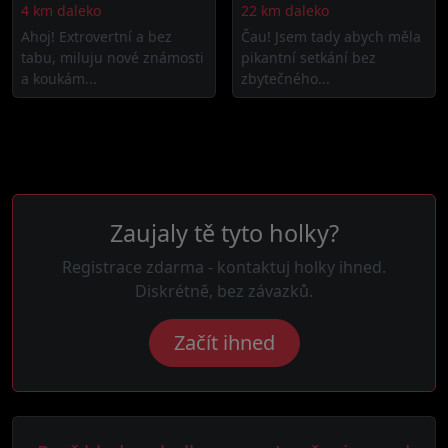
4 km daleko
22 km daleko
Ahoj! Extrovertní a bez
Čau! Jsem tady abych měla
tabu, miluju nové známosti
pikantní setkání bez
a koukám...
zbytečného...
Zaujaly tě tyto holky?
Registrace zdarma - kontaktuj holky ihned.
Diskrétně, bez závazků.
Začít ihned