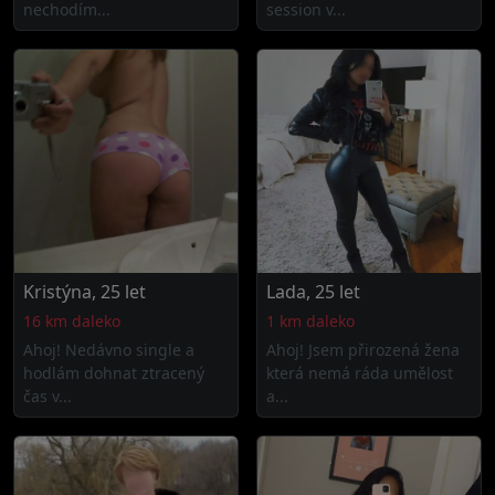
nechodím...
session v...
Kristýna, 25 let
Lada, 25 let
16 km daleko
1 km daleko
Ahoj! Nedávno single a
Ahoj! Jsem přirozená žena
hodlám dohnat ztracený
která nemá ráda umělost
čas v...
a...