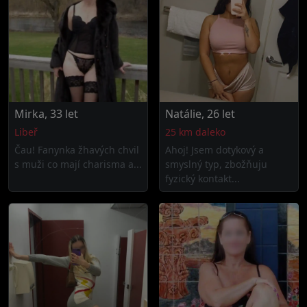
Mirka, 33 let
Natálie, 26 let
Libeř
25 km daleko
Čau! Fanynka žhavých chvil
Ahoj! Jsem dotykový a
s muži co mají charisma a...
smyslný typ, zbožňuju
fyzický kontakt...