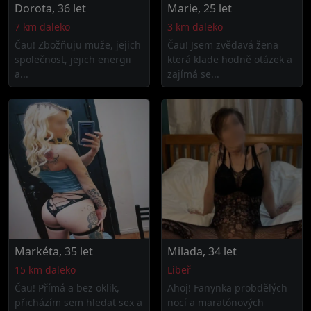
Dorota, 36 let
Marie, 25 let
7 km daleko
3 km daleko
Čau! Zbožňuju muže, jejich
Čau! Jsem zvědavá žena
společnost, jejich energii
která klade hodně otázek a
a...
zajímá se...
Markéta, 35 let
Milada, 34 let
15 km daleko
Libeř
Čau! Přímá a bez oklik,
Ahoj! Fanynka probdělých
přicházím sem hledat sex a
nocí a maratónových