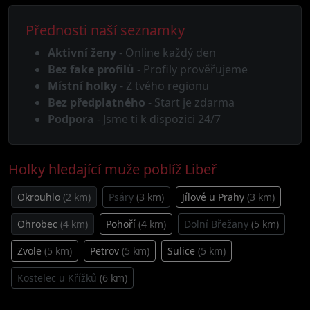
Přednosti naší seznamky
Aktivní ženy
- Online každý den
Bez fake profilů
- Profily prověřujeme
Místní holky
- Z tvého regionu
Bez předplatného
- Start je zdarma
Podpora
- Jsme ti k dispozici 24/7
Holky hledající muže poblíž Libeř
Okrouhlo
(2 km)
Psáry
(3 km)
Jílové u Prahy
(3 km)
Ohrobec
(4 km)
Pohoří
(4 km)
Dolní Břežany
(5 km)
Zvole
(5 km)
Petrov
(5 km)
Sulice
(5 km)
Kostelec u Křížků
(6 km)