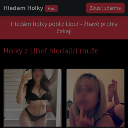
Hledam Holky
Zkusit zdarma
Hot
Hledám holky poblíž Libeř - Žhavé profily
čekají
Holky z Libeř hledající muže