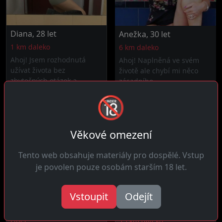
Diana, 28 let
Anežka, 30 let
1 km daleko
6 km daleko
Ahoj! Jsem rozhodnutá
Ahoj! Naplněná ve svém
užívat života bez
životě ale chybí mi něco
zbytečných otázek a...
zásadního,...
🔞
Věkové omezení
Tento web obsahuje materiály pro dospělé. Vstup
je povolen pouze osobám starším 18 let.
Vstoupit
Odejít
Marika, 29 let
Zuzana, 32 let
Libeř
15 km daleko