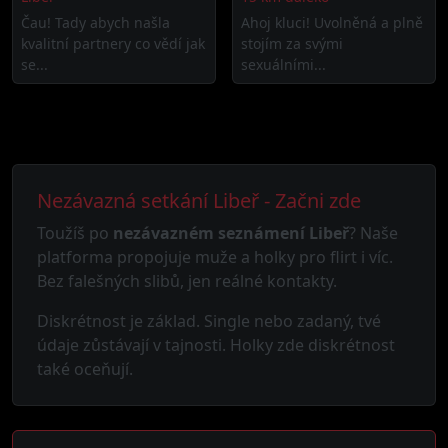
Čau! Tady abych našla
Ahoj kluci! Uvolněná a plně
kvalitní partnery co vědí jak
stojím za svými
se...
sexuálními...
Nezávazná setkání Libeř - Začni zde
Toužíš po
nezávazném seznámení Libeř
? Naše
platforma propojuje muže a holky pro flirt i víc.
Bez falešných slibů, jen reálné kontakty.
Diskrétnost je základ. Single nebo zadaný, tvé
údaje zůstávají v tajnosti. Holky zde diskrétnost
také oceňují.