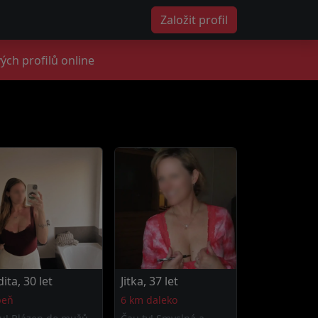
Založit profil
ých profilů online
dita, 30 let
Jitka, 37 let
beň
6 km daleko