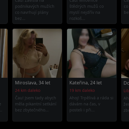
Čau! Závislá na
Čau! Milovnice
Ča
podnikavých mužích
štědrých mužů co
co
co navrhují plány
myslí nejdřív na
be
bez...
rozkoš...
Miroslava, 34 let
Kateřina, 24 let
Do
24 km daleko
19 km daleko
Li
Čau! Jsem tady abych
Ahoj! Trpělivá a ráda si
Ah
e
měla pikantní setkání
dávám na čas, v
že
..
bez zbytečného...
posteli i při...
zb