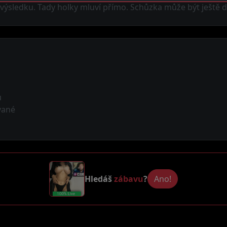
ýsledku. Tady holky mluví přímo. Schůzka může být ještě d
ů
vané
Hledáš
zábavu
?
Ano!