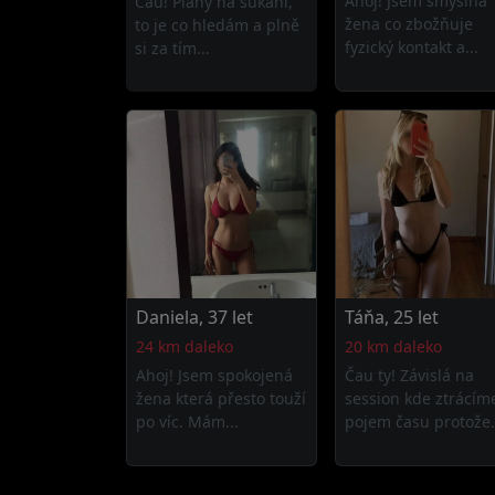
Ahoj! Jsem smyslná
Čau! Plány na šukání,
žena co zbožňuje
to je co hledám a plně
fyzický kontakt a...
si za tím...
Daniela, 37 let
Táňa, 25 let
24 km daleko
20 km daleko
Ahoj! Jsem spokojená
Čau ty! Závislá na
žena která přesto touží
session kde ztrácím
po víc. Mám...
pojem času protože.