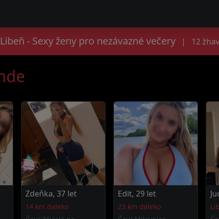
Libeň - Sexy ženy pro nezávazné večery
|
12 žhav
ande
Zdeňka, 37 let
Edit, 29 let
Ju
14 km daleko
23 km daleko
Li