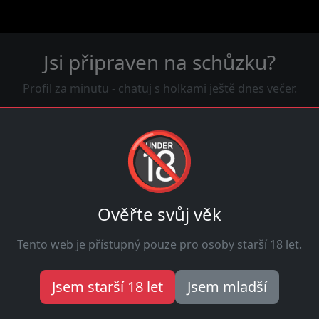
Jsi připraven na schůzku?
Profil za minutu - chatuj s holkami ještě dnes večer.
Hledat holky zdarma
🔞
12
Ověřte svůj věk
Online
Tento web je přístupný pouze pro osoby starší 18 let.
Jsem starší 18 let
Jsem mladší
 hledají muže právě teď. Napiš jim a domluvte si rande ještě 