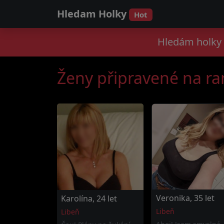
Hledam Holky
Hot
Hledám holky 
Ženy připravené na r
Veronika, 35 let
Karolína, 24 let
Libeň
Libeň