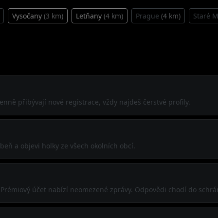
Vysočany
(3 km)
Letňany
(4 km)
Prague
(4 km)
Staré 
enně přibývají nové registrace, vždy najdeš čerstvé profily.
eň a objevi holky ze všech okolních obcí.
í. Prémiový účet nabízí neomezené zprávy. Odpovědi chodí do schrá