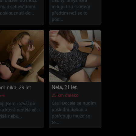
u! Blázen do mužů
Čau ty! Smyslná a
 mají sebevědomí
miluju hru svádění
z sklouznutí do...
předtím než se to
pod...
Nela, 21 let
minika, 29 let
25 km daleko
beň
Čau! Docela se nudím
oj! Jsem rozvážná
poslední dobou a
na která nedělá věci
potřebuju muže co
rklé nebo...
to...