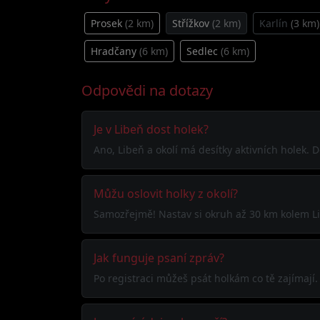
Prosek
(2 km)
Střížkov
(2 km)
Karlín
(3 km)
Hradčany
(6 km)
Sedlec
(6 km)
Odpovědi na dotazy
Je v Libeň dost holek?
Ano, Libeň a okolí má desítky aktivních holek. D
Můžu oslovit holky z okolí?
Samozřejmě! Nastav si okruh až 30 km kolem Lib
Jak funguje psaní zpráv?
Po registraci můžeš psát holkám co tě zajímaj