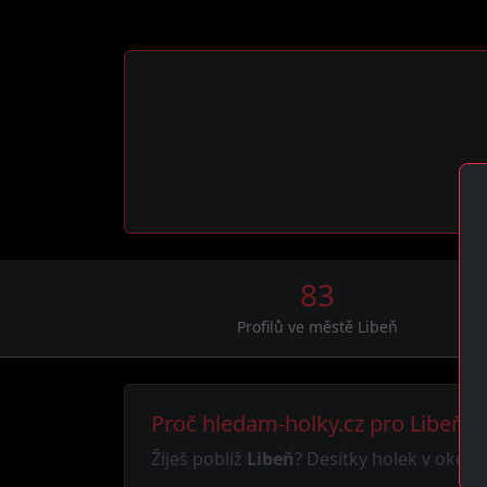
83
Profilů ve městě Libeň
Proč hledam-holky.cz pro Libeň?
Žiješ poblíž
Libeň
? Desítky holek v okolí