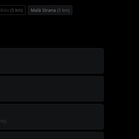
Město
(5 km)
Malá Strana
(5 km)
nky.