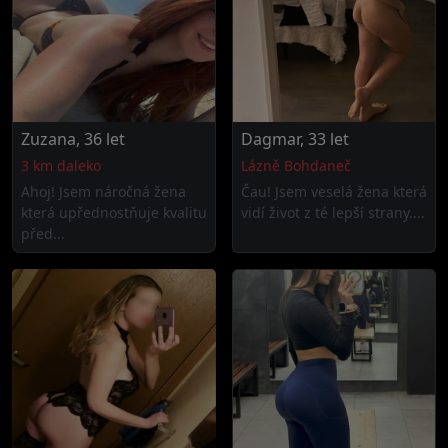
Zuzana, 36 let
Dagmar, 33 let
3 km daleko
Lázně Bohdaneč
Ahoj! Jsem náročná žena
Čau! Jsem veselá žena která
která upřednostňuje kvalitu
vidí život z té lepší strany....
před...