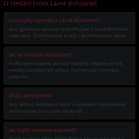
O hledání holek Lázně Bohdaneč
Jsou holky opravdu z Lázně Bohdaneč?
Ano, geolokace zaručuje že profily jsou z Lázně Bohdaneč
nebo okolí. Žádné falešné profily z druhého konce země.
Jak se vyhnout podvodům?
Profily kontrolujeme, ale buď ostražitý: nedávej peníze,
neklikej na podezřelé odkazy. Pochybnosti? Kontaktuj
podporu.
Můžu skrýt profil?
Ano, aktivuj neviditelný režim v nastavení. Profil nebude
viditelný dokud ho znovu nezapneš.
Jak zvýšit šance na odpověď?
Doplň profil na 100%, přidej fotky a personalizuj zprávy.