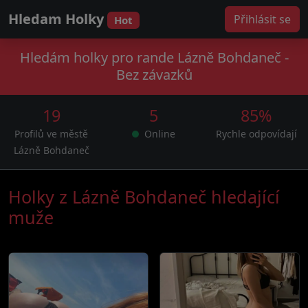
Hledam Holky
Přihlásit se
Hot
Hledám holky pro rande Lázně Bohdaneč -
Bez závazků
19
5
85%
Profilů ve městě
Online
Rychle odpovídají
Lázně Bohdaneč
Holky z Lázně Bohdaneč hledající
muže