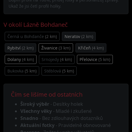
Ukaž že jsi četl profil holky.
V okolí Lázně Bohdaneč
Černá u Bohdanče
(2 km)
Neratov
(2 km)
Rybitví
(2 km)
Živanice
(3 km)
Křičeň
(4 km)
Dolany
(4 km)
Srnojedy
(4 km)
Přelovice
(5 km)
Bukovka
(5 km)
Stéblová
(5 km)
Čím se lišíme od ostatních
Široký výběr
- Desítky holek
Všechny věky
- Mladé i zkušené
Snadno
- Bez zdlouhavých dotazníků
Aktuální fotky
- Pravidelně obnovované