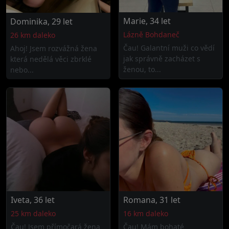
Marie, 34 let
Dominika, 29 let
Lázně Bohdaneč
26 km daleko
Čau! Galantní muži co vědí
Ahoj! Jsem rozvážná žena
jak správně zacházet s
která nedělá věci zbrklé
ženou, to...
nebo...
Iveta, 36 let
Romana, 31 let
25 km daleko
16 km daleko
Čau! Jsem přímočará žena
Čau! Mám bohaté