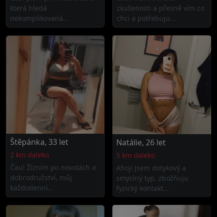
která hledá
zkušenosti a přesně vím co
nekomplikovaná...
chci a potřebuju...
Štěpánka, 33 let
Natálie, 26 let
2 km daleko
5 km daleko
Čau! Žízním po novotách a
Ahoj! Jsem dotykový a
dobrodružství, můj
smyslný typ, zbožňuju
každodenní...
fyzický kontakt...