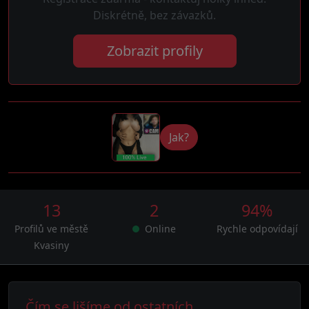
Diskrétně, bez závazků.
Zobrazit profily
Jak?
13
2
94%
Profilů ve městě
Online
Rychle odpovídají
Kvasiny
Čím se lišíme od ostatních