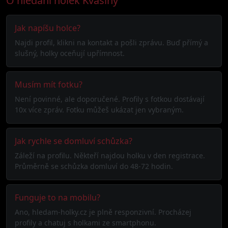
O hledání holek Kvasiny
Jak napíšu holce?
Najdi profil, klikni na kontakt a pošli zprávu. Buď přímý a
slušný, holky oceňují upřímnost.
Musím mít fotku?
Není povinné, ale doporučené. Profily s fotkou dostávají
10x více zpráv. Fotku můžeš ukázat jen vybraným.
Jak rychle se domluví schůzka?
Záleží na profilu. Někteří najdou holku v den registrace.
Průměrně se schůzka domluví do 48-72 hodin.
Funguje to na mobilu?
Ano, hledam-holky.cz je plně responzivní. Procházej
profily a chatuj s holkami ze smartphonu.