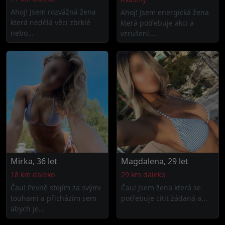
Ahoj! Jsem rozvážná žena
Ahoj! Jsem energická žena
která nedělá věci zbrklé
která potřebuje akci a
nebo...
vzrušení....
Mirka, 36 let
Magdalena, 29 let
18 km daleko
29 km daleko
Čau! Pevně stojím za svými
Čau! Jsem žena která se
touhami a přicházím sem
potřebuje cítit žádaná a...
abych je...