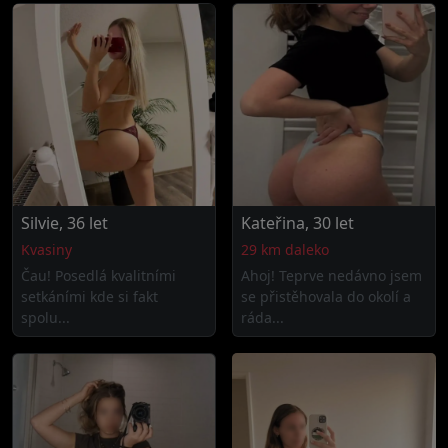
Silvie, 36 let
Kateřina, 30 let
Kvasiny
29 km daleko
Čau! Posedlá kvalitními
Ahoj! Teprve nedávno jsem
setkáními kde si fakt
se přistěhovala do okolí a
spolu...
ráda...