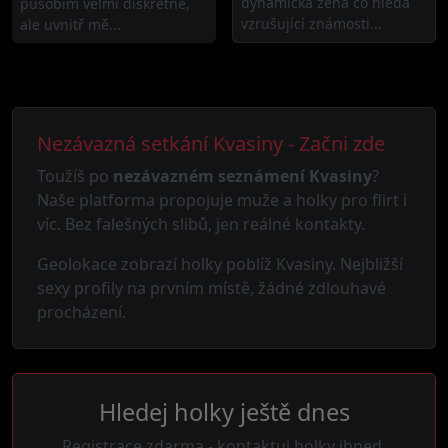
dynamická žena co hledá
působím velmi diskrétně,
vzrušující známosti...
ale uvnitř mě...
Nezávazná setkání Kvasiny - Začni zde
Toužíš po
nezávazném seznámení Kvasiny
?
Naše platforma propojuje muže a holky pro flirt i
víc. Bez falešných slibů, jen reálné kontakty.
Geolokace zobrazí holky poblíž Kvasiny. Nejbližší
sexy profily na prvním místě, žádné zdlouhavé
procházení.
Hledej holky ještě dnes
Registrace zdarma - kontaktuj holky ihned.