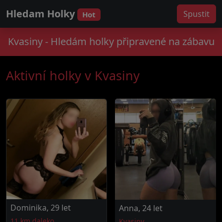
Hledam Holky
Spustit
Hot
Kvasiny - Hledám holky připravené na zábavu
Aktivní holky v Kvasiny
Dominika, 29 let
Anna, 24 let
11 km daleko
Kvasiny