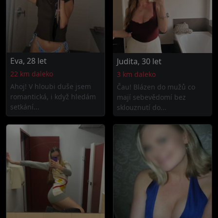
Eva, 28 let
Judita, 30 let
22 km daleko
3 km daleko
Ahoj! V hloubi duše jsem
Čau! Blázen do mužů co
romantická, i když hledám
mají sebevědomí bez
setkání...
sklouznutí do...