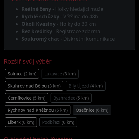
Reálné ženy
- Holky hledající muže
Rychlé schůzky
- Většina do 48h
Okolí Kvasiny
- Holky do 30 km
Bez kreditky
- Registrace zdarma
Soukromý chat
- Diskrétní komunikace
Rozšiř svůj výběr
Solnice
(2 km)
Lukavice
(3 km)
Skuhrov nad Bělou
(3 km)
Bílý Újezd
(4 km)
Černíkovice
(5 km)
Byzhradec
(5 km)
Rychnov nad Kněžnou
(6 km)
Osečnice
(6 km)
Liberk
(6 km)
Podbřezí
(6 km)