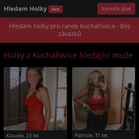
Hledam Holky
Vytvořit účet
Hot
Hledám holky pro rande Kuchařovice - Bez
závazků
Holky z Kuchařovice hledající muže
Patricie, 31 let
Klaudie, 23 let