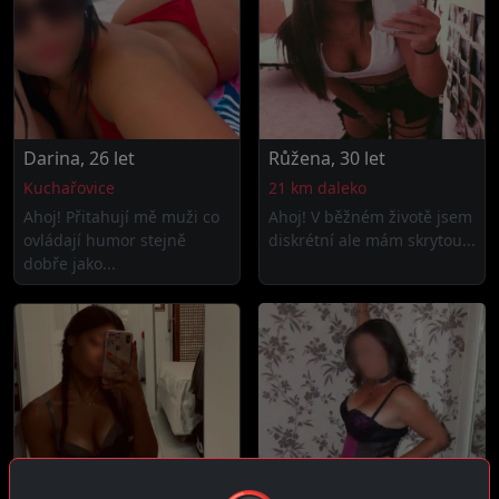
Darina, 26 let
Růžena, 30 let
Kuchařovice
21 km daleko
Ahoj! Přitahují mě muži co
Ahoj! V běžném životě jsem
ovládají humor stejně
diskrétní ale mám skrytou...
dobře jako...