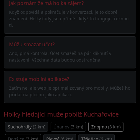
Jak poznám že má holka zájem?
Když odpovídá a pokračuje v konverzaci, je to dobré
znamení. Holky tady jsou přímé - když to funguje, řeknou
ti.
Můžu smazat účet?
Ano, plná kontrola. Účet smažeš na pár kliknutí v
nastavení. Všechna data budou odstraněna.
Existuje mobilní aplikace?
Zatím ne, ale web je optimalizovaný pro mobily. Můžeš ho
přidat na plochu jako aplikaci.
Holky hledající muže poblíž Kuchařovice
Suchohrdly
(2 km)
Únanov
(3 km)
Znojmo
(3 km)
Dobšice
(3 km)
Plaveč
(6 km)
Těšetice
(6 km)