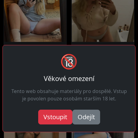
Tereza, 32 let
Miroslava, 34 let
🔞
4 km daleko
Křenovice
Čau! Jsem svobodná žena
Čau! Jsem tady abych měla
která se nestydí za to co
pikantní setkání bez
chce....
zbytečného...
Věkové omezení
Tento web obsahuje materiály pro dospělé. Vstup
je povolen pouze osobám starším 18 let.
Vstoupit
Odejít