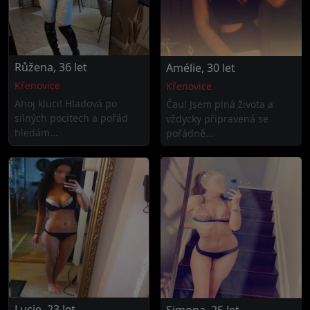
Růžena, 36 let
Amélie, 30 let
Křenovice
Křenovice
Ahoj kluci! Hladová po
Čau! Jsem plná života a
silných pocitech a pořád
vždycky připravená se
hledám...
pořádně...
Lucie, 23 let