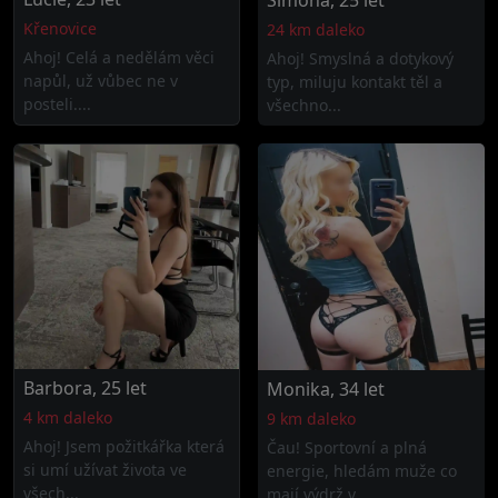
Simona, 25 let
Křenovice
24 km daleko
Ahoj! Celá a nedělám věci
Ahoj! Smyslná a dotykový
napůl, už vůbec ne v
typ, miluju kontakt těl a
posteli....
všechno...
Barbora, 25 let
Monika, 34 let
4 km daleko
9 km daleko
Ahoj! Jsem požitkářka která
Čau! Sportovní a plná
si umí užívat života ve
energie, hledám muže co
všech...
mají výdrž v...