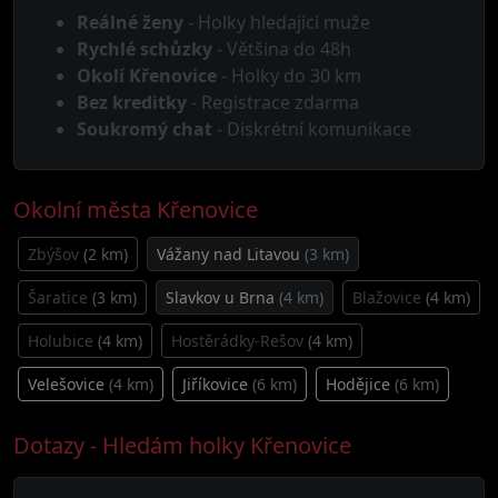
Reálné ženy
- Holky hledající muže
Rychlé schůzky
- Většina do 48h
Okolí Křenovice
- Holky do 30 km
Bez kreditky
- Registrace zdarma
Soukromý chat
- Diskrétní komunikace
Okolní města Křenovice
Zbýšov
(2 km)
Vážany nad Litavou
(3 km)
Šaratice
(3 km)
Slavkov u Brna
(4 km)
Blažovice
(4 km)
Holubice
(4 km)
Hostěrádky-Rešov
(4 km)
Velešovice
(4 km)
Jiříkovice
(6 km)
Hodějice
(6 km)
Dotazy - Hledám holky Křenovice