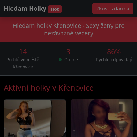
Hledam Holky
Zkusit zdarma
Hot
Hledám holky Křenovice - Sexy ženy pro
nezávazné večery
14
3
86%
Profilů ve městě
Online
Rychle odpovídají
Křenovice
Aktivní holky v Křenovice