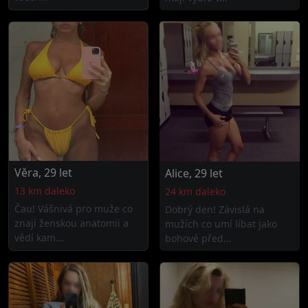
Věra, 29 let
Alice, 29 let
13 km daleko
24 km daleko
Čau! Vášnivá pro muže co
Dobrý den! Závislá na
znají ženskou anatomii a
mužích co umí líbat jako
vědí kam...
bohové před...