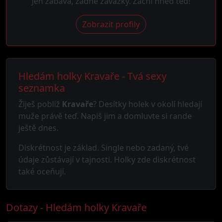
Jen zábava, žádné závazky. Začni hned teď!
Zobrazit profily
Hledám holky Kravaře - Tvá sexy
seznamka
Žiješ poblíž
Kravaře
? Desítky holek v okolí hledají
muže právě teď. Napiš jim a domluvte si rande
ještě dnes.
Diskrétnost je základ. Single nebo zadaný, tvé
údaje zůstávají v tajnosti. Holky zde diskrétnost
také oceňují.
Dotazy - Hledám holky Kravaře