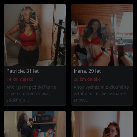
Patricie, 31 let
Irena, 29 let
14 km daleko
28 km daleko
Ahoj! Jsem požitkářka ve
Ahoj! Vycházím z dlouhého
všech směrech slova,
vztahu a chci se sexuálně
zbožňuju...
znovu...