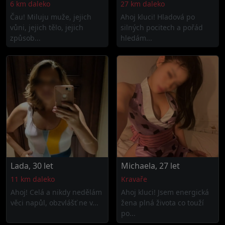
6 km daleko
27 km daleko
Čau! Miluju muže, jejich
Ahoj kluci! Hladová po
vůni, jejich tělo, jejich
silných pocitech a pořád
způsob...
hledám...
Lada, 30 let
Michaela, 27 let
11 km daleko
Kravaře
Ahoj! Celá a nikdy nedělám
Ahoj kluci! Jsem energická
věci napůl, obzvlášť ne v...
žena plná života co touží
po...