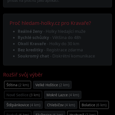
přidat na plochu jako aplikaci.
Proč hledam-holky.cz pro Kravaře?
Reálné ženy
- Holky hledající muže
Rychlé schůzky
- Většina do 48h
Okolí Kravaře
- Holky do 30 km
Bez kreditky
- Registrace zdarma
Soukromý chat
- Diskrétní komunikace
Rozšiř svůj výběr
Štítina
(2 km)
Velké Hoštice
(2 km)
Nové Sedlice
(3 km)
Mokré Lazce
(4 km)
Štěpánkovice
(4 km)
Chlebičov
(4 km)
Bolatice
(6 km)
Raduň
(6 km)
Služovice
(6 km)
Hrabyně
(7 km)