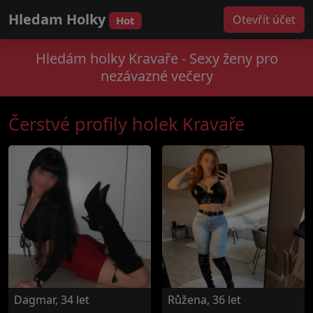
Hledam Holky
Otevřít účet
Hot
Hledám holky Kravaře - Sexy ženy pro
nezávazné večery
Čerstvé profily holek Kravaře
Dagmar, 34 let
Růžena, 36 let