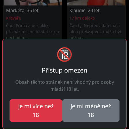
Markéta, 35 let
Klaudie, 23 let
Kravaře
17 km daleko
Čau! Přímá a bez oklik,
Čau ty! Nepředvídatelná a
přicházím sem hledat sex a
plná překvapení, můžu být
nechodím...
něžná a...
🔞
Přístup omezen
Obsah těchto stránek není vhodný pro osoby
mladší 18 let.
Je mi více než
Je mi méně než
Marta, 29 let
Judita, 28 let
18
18
8 km daleko
20 km daleko
Ahoj! Jsem žena která
Čau! Veselá a pozitivní,