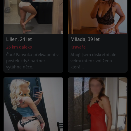
Lilien, 24 let
Milada, 39 let
26 km daleko
Kravaře
Čau! Fanynka překvapení v
Ahoj! Jsem diskrétní ale
posteli když partner
velmi intenzivní žena
vytáhne něco...
která...