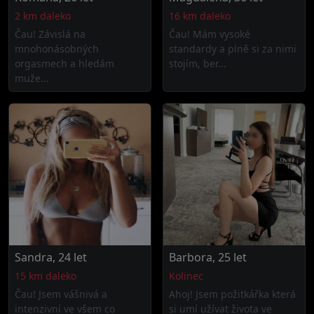
2 km daleko
16 km daleko
Čau! Závislá na
Čau! Mám vysoké
mnohonásobných
standardy a plně si za nimi
orgasmech a hledám
stojím, ber...
muže...
Sandra, 24 let
Barbora, 25 let
15 km daleko
Kolinec
Čau! Jsem vášnivá a
Ahoj! Jsem požitkářka která
intenzivní ve všem co
si umí užívat života ve