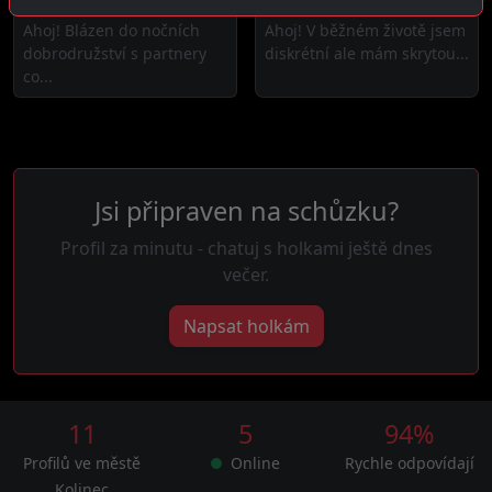
Kolinec
17 km daleko
Ahoj! Blázen do nočních
Ahoj! V běžném životě jsem
dobrodružství s partnery
diskrétní ale mám skrytou...
co...
Jsi připraven na schůzku?
Profil za minutu - chatuj s holkami ještě dnes
večer.
Napsat holkám
11
5
94%
Profilů ve městě
Online
Rychle odpovídají
Kolinec