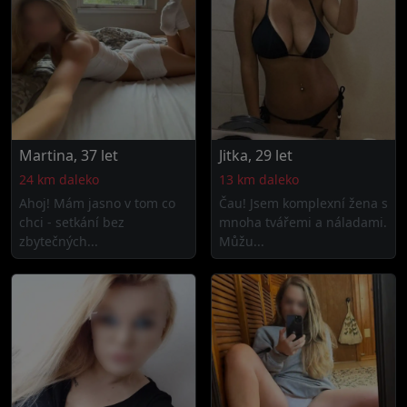
Martina, 37 let
Jitka, 29 let
24 km daleko
13 km daleko
Ahoj! Mám jasno v tom co
Čau! Jsem komplexní žena s
chci - setkání bez
mnoha tvářemi a náladami.
zbytečných...
Můžu...