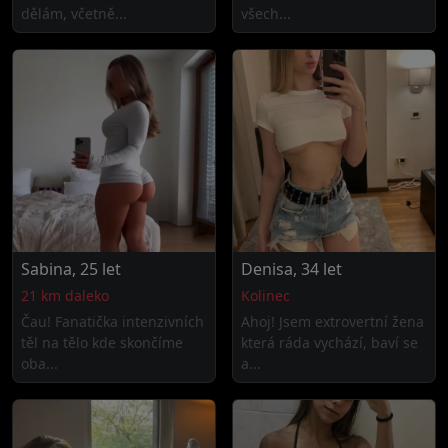
dělám, včetně...
všech...
Sabina, 25 let
Denisa, 34 let
21 km daleko
Kolinec
Čau! Fanatička intenzivních
Ahoj! Jsem extrovertní žena
těl na tělo kde skončíme
která ráda vychází, baví se
oba...
a...