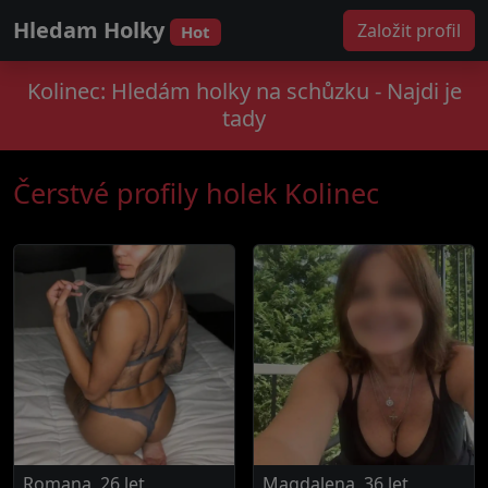
Hledam Holky
Založit profil
Hot
Kolinec: Hledám holky na schůzku - Najdi je
tady
Čerstvé profily holek Kolinec
Romana, 26 let
Magdalena, 36 let