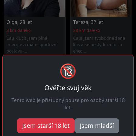
Olga, 28 let
Tereza, 32 let
3 km daleko
28 km daleko
Čau kluci! Jsem plná
Čau! Jsem svobodná žena
energie a mám sportovní
která se nestydí za to co
postavu,...
chce....
🔞
Ověřte svůj věk
Tento web je přístupný pouze pro osoby starší 18
let.
Jsem starší 18 let
Jsem mladší
Natálie, 31 let
Růžena, 30 let