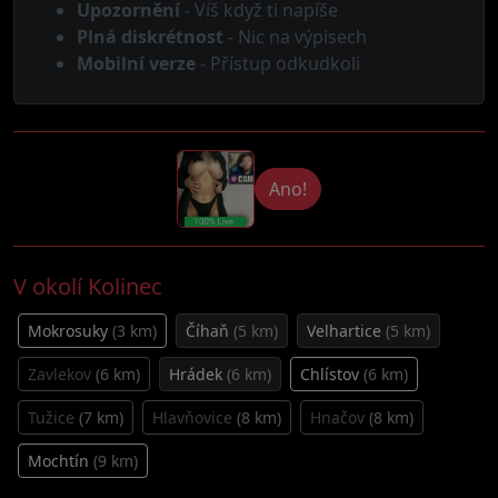
Upozornění
- Víš když ti napíše
Plná diskrétnost
- Nic na výpisech
Mobilní verze
- Přístup odkudkoli
Ano!
V okolí Kolinec
Mokrosuky
(3 km)
Číhaň
(5 km)
Velhartice
(5 km)
Zavlekov
(6 km)
Hrádek
(6 km)
Chlístov
(6 km)
Tužice
(7 km)
Hlavňovice
(8 km)
Hnačov
(8 km)
Mochtín
(9 km)