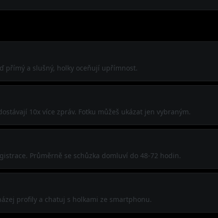
Buď přímý a slušný, holky oceňují upřímnost.
 dostávají 10x více zpráv. Fotku můžeš ukázat jen vybraným.
registrace. Průměrně se schůzka domluví do 48-72 hodin.
házej profily a chatuj s holkami ze smartphonu.