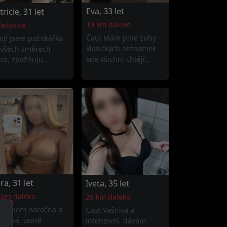
Eva, 33 let
tricie, 31 let
19 km daleko
lešovice
Čau! Mám plné zuby
oj! Jsem požitkářka
klasických seznamek
 všech směrech
kde všichni chtějí...
va, zbožňuju...
ra, 31 let
Iveta, 35 let
 km daleko
26 km daleko
oj! Jsem náročná a
Čau! Vášnivá a
bíravá, jasně
intenzivní, dávám