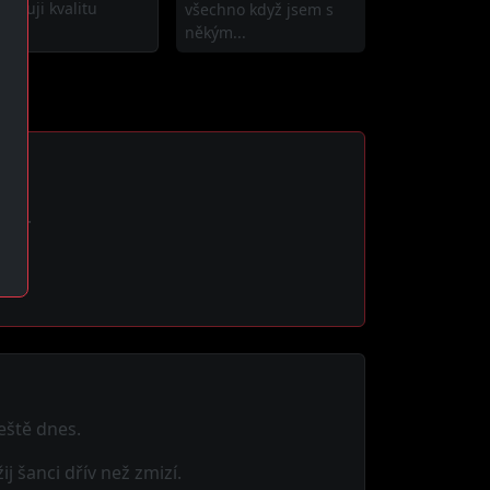
eferuji kvalitu
všechno když jsem s
ed...
někým...
zků.
eště dnes.
 šanci dřív než zmizí.