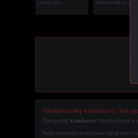
historie kde se sex...
zbrklé nebo...
Reg
Hledám holky Kolešovice - Tvá s
Žiješ poblíž
Kolešovice
? Desítky holek v 
Naše komunita Kolešovice každý den roste