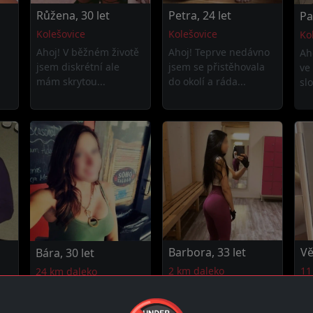
Růžena, 30 let
Petra, 24 let
Pa
Kolešovice
Kolešovice
Ko
Ahoj! V běžném životě
Ahoj! Teprve nedávno
Ah
jsem diskrétní ale
jsem se přistěhovala
ve
mám skrytou...
do okolí a ráda...
slo
Barbora, 33 let
Vě
Bára, 30 let
2 km daleko
11
24 km daleko
Ahoj! Tady protože
Ah
Čau! Jsem energická a
é
mám potřeby a stojím
vy
nikdy nenasycená,