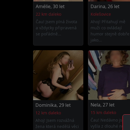
Amélie, 30 let
Darina, 26 let
22 km daleko
Kolešovice
Čau! Jsem plná života
Ahoj! Přitahují mě
a vždycky připravená
muži co ovládají
se pořádně...
humor stejně dobře
jako...
Nela, 27 let
Dominika, 29 let
15 km daleko
12 km daleko
Čau! Nedávno jsem
Ahoj! Jsem rozvážná
vyšla z dlouhé nudn
žena která nedělá věci