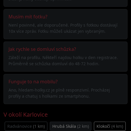
Musím mít fotku?
Není povinné, ale doporučené. Profily s fotkou dostávají
10x více zpráv. Fotku můžeš ukázat jen vybraným.
Jak rychle se domluví schůzka?
Záleží na profilu. Někteří najdou holku v den registrace.
Průměrně se schůzka domluví do 48-72 hodin.
Funguje to na mobilu?
Ano, hledam-holky.cz je plně responzivní. Procházej
profily a chatuj s holkami ze smartphonu.
V okolí Karlovice
Radvánovice
(1 km)
Hrubá Skála
(2 km)
Klokočí
(4 km)