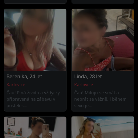
Berenika, 24 let
Linda, 28 let
Karlovice
Karlovice
Čau! Plná života a vždycky
Čau! Miluju se smát a
připravená na zábavu v
nebrát se vážně, i během
posteli s...
sexu je...