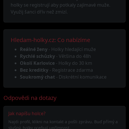
holky se registrují aby potkaly zajímavé muže.
Využij šanci dřív než zmizí.
Hledam-holky.cz: Co nabízíme
Reálné ženy
- Holky hledající muže
Rychlé schůzky
- Většina do 48h
Okolí Karlovice
- Holky do 30 km
Bez kreditky
- Registrace zdarma
Soukromý chat
- Diskrétní komunikace
Odpovědi na dotazy
Jak napíšu holce?
Najdi profil, klikni na kontakt a pošli zprávu. Buď přímý a
slušný, holky oceňují upřímnost.