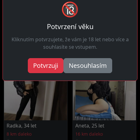
🔞
Táňa, 25 let
Kateřina, 24 let
28 km daleko
18 km daleko
Potvrzení věku
Čau ty! Závislá na session
Ahoj! Trpělivá a ráda si
Kliknutím potvrzujete, že vám je 18 let nebo více a
kde ztrácíme pojem času
dávám na čas, v posteli i
protože...
při...
souhlasíte se vstupem.
Potvrzuji
Nesouhlasím
Radka, 34 let
Aneta, 25 let
8 km daleko
16 km daleko