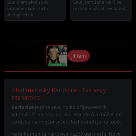
Čau! Mám plné zuby
Čau! Jsem žena která se
seznamek kde všichni
rozhodla užívat života bez...
hledají velkou...
Jít tam
Hledám holky Karlovice - Tvá sexy
seznamka
Karlovice
je plné sexy holek připravených
odpovědět na tvou zprávu. Pár kliků a můžeš mít
schůzku na dnešní večer. Rozhodnutí je na tobě.
Naše komunita Karlovice každý den roste. Nové