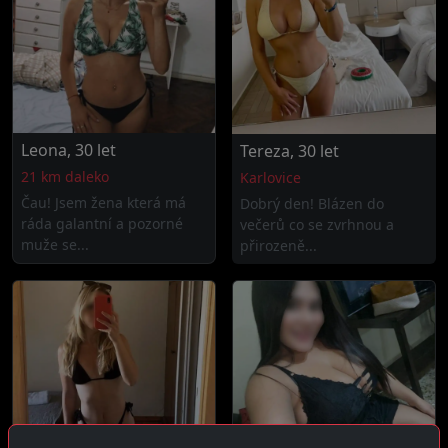
Leona, 30 let
Tereza, 30 let
21 km daleko
Karlovice
Čau! Jsem žena která má
Dobrý den! Blázen do
ráda galantní a pozorné
večerů co se zvrhnou a
muže se...
přirozeně...