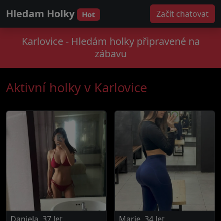
Hledam Holky
Začít chatovat
Hot
Karlovice - Hledám holky připravené na
zábavu
Aktivní holky v Karlovice
Daniela, 37 let
Marie, 34 let