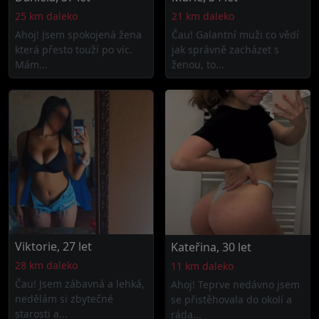
25 km daleko
21 km daleko
Ahoj! Jsem spokojená žena
Čau! Galantní muži co vědí
která přesto touží po víc.
jak správně zacházet s
Mám...
ženou, to...
Viktorie, 27 let
Kateřina, 30 let
28 km daleko
11 km daleko
Čau! Jsem zábavná a lehká,
Ahoj! Teprve nedávno jsem
nedělám si zbytečné
se přistěhovala do okolí a
starosti a...
ráda...