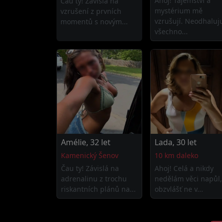
Ahoj! Tajemství a
Čau ty! Závislá na
mystérium mě
vzrušení z prvních
vzrušují. Neodhaluj
momentů s novým...
všechno...
Amélie, 32 let
Lada, 30 let
Kamenický Šenov
10 km daleko
Čau ty! Závislá na
Ahoj! Celá a nikdy
adrenalinu z trochu
nedělám věci napůl,
riskantních plánů na...
obzvlášť ne v...