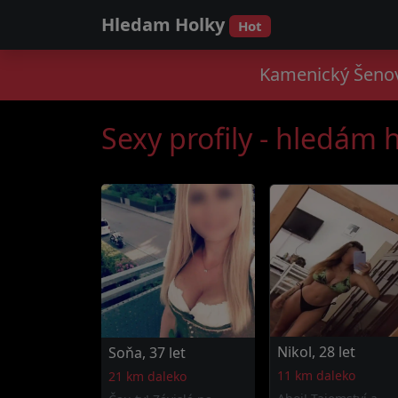
Hledam Holky
Hot
Kamenický Šenov:
Sexy profily - hledám
Nikol, 28 let
Soňa, 37 let
11 km daleko
21 km daleko