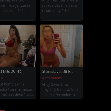
oj! Vášnivá pro
Ahoj! Jsem žena která
tkání kde je fyzická
si ráda dává na čas a
emie okamžitá a...
nikam nespěchá....
zálie, 30 let
Stanislava, 38 let
 km daleko
4 km daleko
u! Komplexní s
Ahoj! Závislá na
oha tvářemi, můžu
smyslných masážích co
t něžná i divoká ve...
skončí přechodem k...