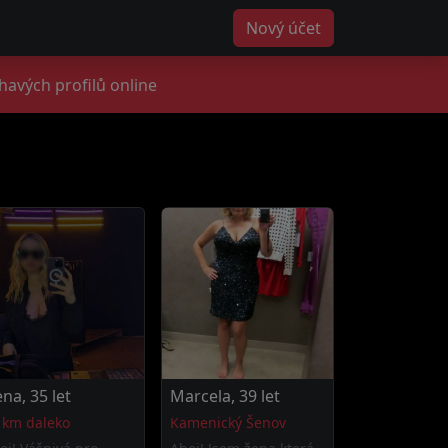
Nový účet
havých profilů online
ena, 35 let
Marcela, 39 let
 km daleko
Kamenický Šenov