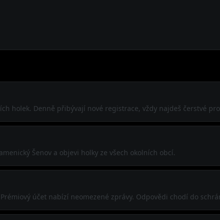
ch holek. Denně přibývají nové registrace, vždy najdeš čerstvé prof
menický Šenov a objevi holky ze všech okolních obcí.
í. Prémiový účet nabízí neomezené zprávy. Odpovědi chodí do schrá