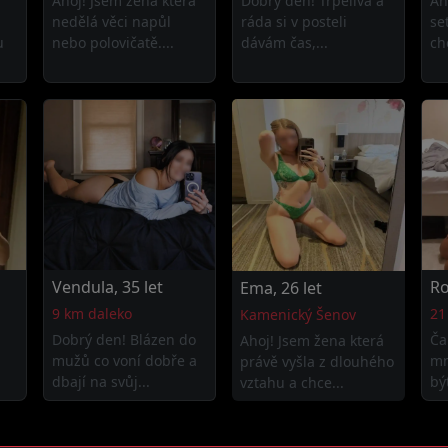
Ahoj! Jsem žena která
Dobrý den! Trpělivá a
Ah
nedělá věci napůl
ráda si v posteli
se
u
nebo polovičatě....
dávám čas,...
ch
Vendula, 35 let
Ro
Ema, 26 let
9 km daleko
21
Kamenický Šenov
Dobrý den! Blázen do
Ča
Ahoj! Jsem žena která
mužů co voní dobře a
mn
právě vyšla z dlouhého
dbají na svůj...
bý
vztahu a chce...