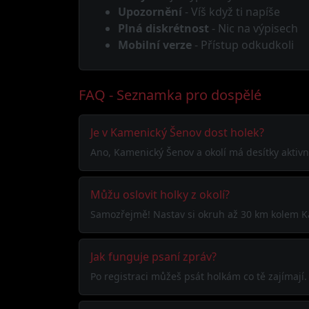
Upozornění
- Víš když ti napíše
Plná diskrétnost
- Nic na výpisech
Mobilní verze
- Přístup odkudkoli
FAQ - Seznamka pro dospělé
Je v Kamenický Šenov dost holek?
Ano, Kamenický Šenov a okolí má desítky aktivní
Můžu oslovit holky z okolí?
Samozřejmě! Nastav si okruh až 30 km kolem Ka
Jak funguje psaní zpráv?
Po registraci můžeš psát holkám co tě zajímaj