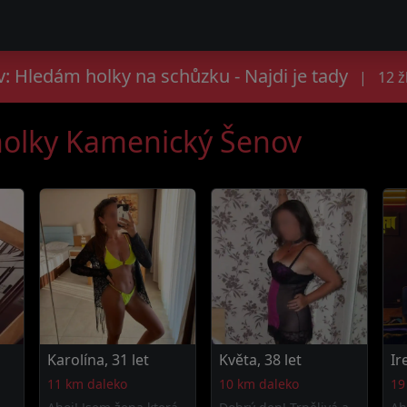
 Hledám holky na schůzku - Najdi je tady
|
12 ž
 holky Kamenický Šenov
Karolína, 31 let
Květa, 38 let
Ir
11 km daleko
10 km daleko
19