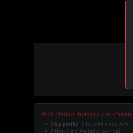
Reg
Proč hledam-holky.cz pro Kamen
Sexy profily
- S fotkami a popisem
Filtry
- Najdi typ holky co chceš