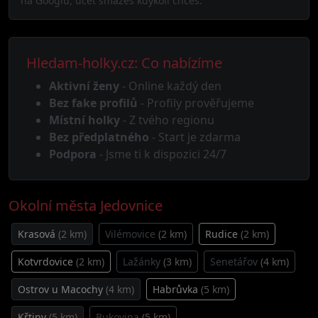
na Googlu, účet smažeš kdykoli chceš.
Hledam-holky.cz: Co nabízíme
Aktivní ženy
- Online každý den
Bez fake profilů
- Profily prověřujeme
Místní holky
- Z tvého regionu
Bez předplatného
- Start je zdarma
Podpora
- Jsme ti k dispozici 24/7
Okolní města Jedovnice
Krasová
(2 km)
Vilémovice
(2 km)
Rudice
(2 km)
Kotvrdovice
(2 km)
Lažánky
(3 km)
Senetářov
(4 km)
Ostrov u Macochy
(4 km)
Habrůvka
(5 km)
Křtiny
(5 km)
Bukovina
(5 km)