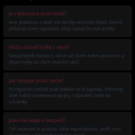
Je v Jedovnice dost holek?
Ano, Jedovnice a okolí má desítky aktivních holek. Denně
přibývají nové registrace, vždy najdeš čerstvé profily.
Můžu oslovit holky z okolí?
Samozřejmě! Nastav si okruh až 30 km kolem Jedovnice a
objevi holky ze všech okolních obcí.
Jak funguje psaní zpráv?
Po registraci můžeš psát holkám co tě zajímají. Prémiový
účet nabízí neomezené zprávy. Odpovědi chodí do
schránky.
Jsou mé údaje v bezpečí?
Tvé soukromí je priorita. Data neprodáváme, profil není