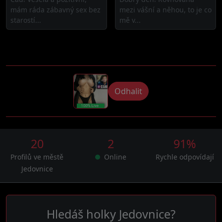
mám ráda zábavný sex bez
mezi vášní a něhou, to je co
starostí...
mě v...
Odhalit
20
2
91%
Profilů ve městě
Online
Rychle odpovídají
Jedovnice
Hledáš holky Jedovnice?