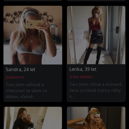
Lenka, 39 let
Sandra, 24 let
3 km daleko
Jedovnice
Čau! Jsem citlivá a vnímavá
Čau! Jsem vášnivá a
žena co hledá trochu něhy
intenzivní ve všem co
v...
dělám, včetně...