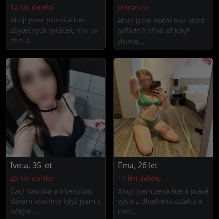
12 km daleko
Jedovnice
Ahoj! Jsem přímá a bez
Ahoj! Jsem noční tvor která
zbytečných vytáček, vím co
pořádně ožívá až když
chci a...
slunce...
Iveta, 35 let
Ema, 26 let
25 km daleko
17 km daleko
Čau! Vášnivá a intenzivní,
Ahoj! Jsem žena která právě
dávám všechno když jsem s
vyšla z dlouhého vztahu a
někým...
chce...