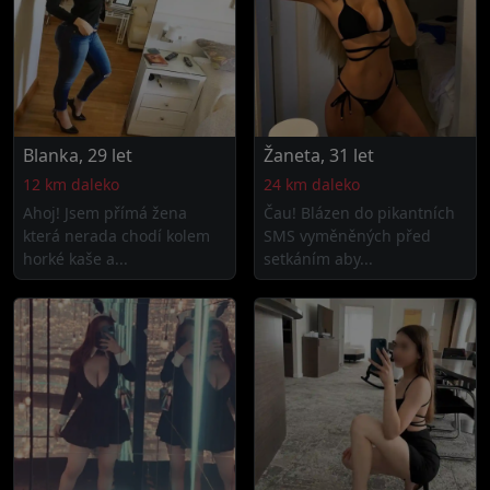
Blanka, 29 let
Žaneta, 31 let
12 km daleko
24 km daleko
Ahoj! Jsem přímá žena
Čau! Blázen do pikantních
která nerada chodí kolem
SMS vyměněných před
horké kaše a...
setkáním aby...