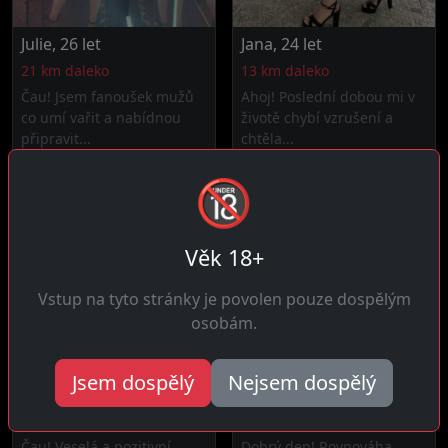
Julie, 26 let
Jana, 24 let
21 km daleko
13 km daleko
Čau! Jsem fanoušek mužů
Ahoj! Poslední dobou mi v
co umí vařit a nabídnou
životě chybí vzrušení a
připravit...
chtěla...
🔞
Věk 18+
Vstup na tyto stránky je povolen pouze dospělým
osobám.
Jsem dospělý
Nejsem dospělý
Jarmila, 33 let
Marcela, 28 let
Jedovnice
11 km daleko
Čau! Veselá a pozitivní,
Dobrý den! Rovnováha