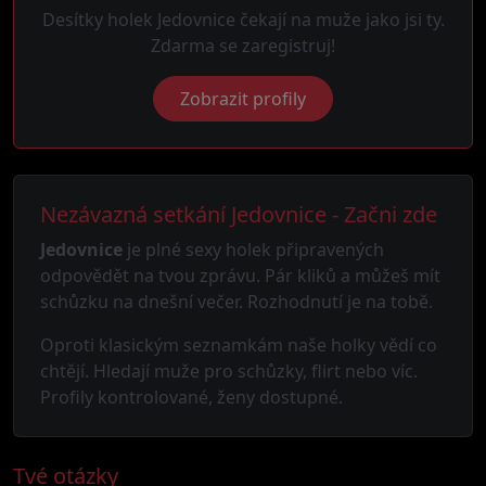
Desítky holek Jedovnice čekají na muže jako jsi ty.
Zdarma se zaregistruj!
Zobrazit profily
Nezávazná setkání Jedovnice - Začni zde
Jedovnice
je plné sexy holek připravených
odpovědět na tvou zprávu. Pár kliků a můžeš mít
schůzku na dnešní večer. Rozhodnutí je na tobě.
Oproti klasickým seznamkám naše holky vědí co
chtějí. Hledají muže pro schůzky, flirt nebo víc.
Profily kontrolované, ženy dostupné.
Tvé otázky