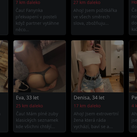
Ho
7 km daleko
27 km daleko
Ča
Čau! Fanynka
Ahoj! Jsem požitkářka
no
překvapení v posteli
ve všech směrech
do
když partner vytáhne
slova, zbožňuju...
ka
něco...
Eva, 33 let
Denisa, 34 let
Pe
25 km daleko
17 km daleko
4 
á
Čau! Mám plné zuby
Ahoj! Jsem extrovertní
Ah
klasických seznamek
žena která ráda
js
kde všichni chtějí...
vychází, baví se a...
do