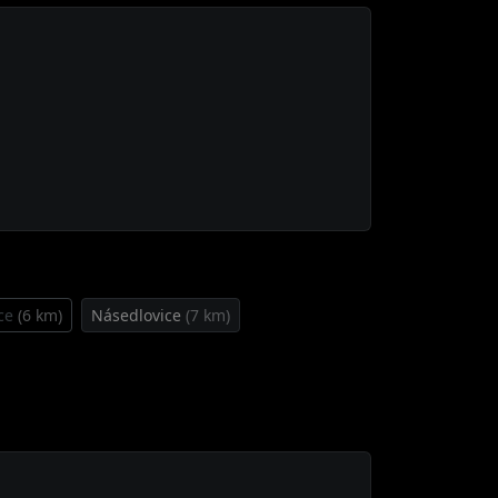
ce
(6 km)
Násedlovice
(7 km)