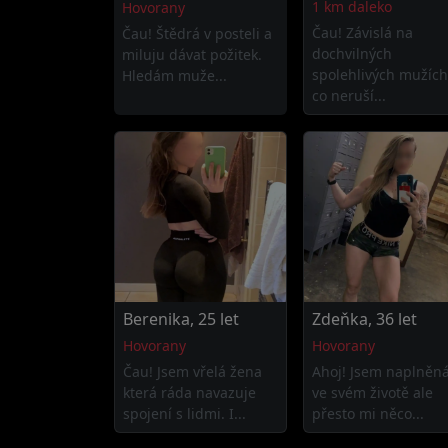
1 km daleko
Hovorany
Čau! Závislá na
Čau! Štědrá v posteli a
dochvilných
miluju dávat požitek.
spolehlivých mužích
Hledám muže...
co neruší...
Berenika, 25 let
Zdeňka, 36 let
Hovorany
Hovorany
Čau! Jsem vřelá žena
Ahoj! Jsem naplněn
která ráda navazuje
ve svém životě ale
spojení s lidmi. I...
přesto mi něco...