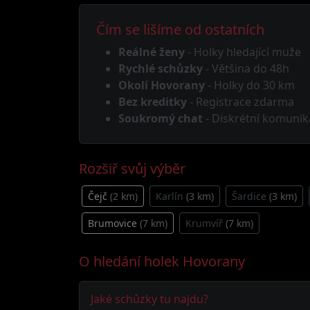
Čím se lišíme od ostatních
Reálné ženy
- Holky hledající muže
Rychlé schůzky
- Většina do 48h
Okolí Hovorany
- Holky do 30 km
Bez kreditky
- Registrace zdarma
Soukromý chat
- Diskrétní komunik
Rozšiř svůj výběr
Čejč
(2 km)
Karlín
(3 km)
Šardice
(3 km)
Brumovice
(7 km)
Krumvíř
(7 km)
O hledání holek Hovorany
Jaké schůzky tu najdu?