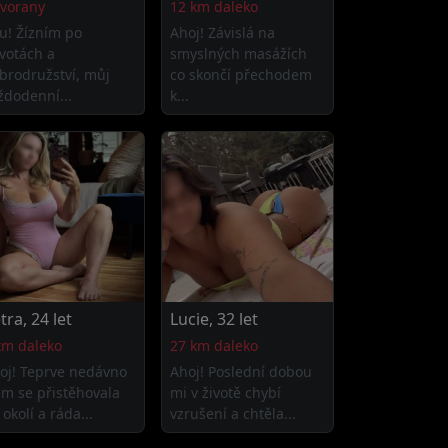
vorany
12 km daleko
u! Žízním po
Ahoj! Závislá na
votách a
smyslných masážích
brodružství, můj
co skončí přechodem
ždodenní...
k...
tra, 24 let
Lucie, 32 let
km daleko
27 km daleko
oj! Teprve nedávno
Ahoj! Poslední dobou
em se přistěhovala
mi v životě chybí
 okolí a ráda...
vzrušení a chtěla...