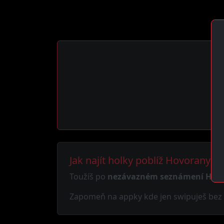
Tv
Jak najít holky poblíž Hovorany
Toužíš po
nezávazném seznámení Hov
Zapomeň na appky kde jen swipuješ bez v