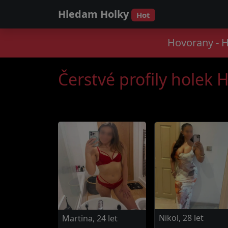
Hledam Holky
Hot
Hovorany - 
Čerstvé profily holek 
Nikol, 28 let
Martina, 24 let