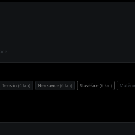
ace
Terezín
(4 km)
Nenkovice
(6 km)
Stavěšice
(6 km)
Mutěni