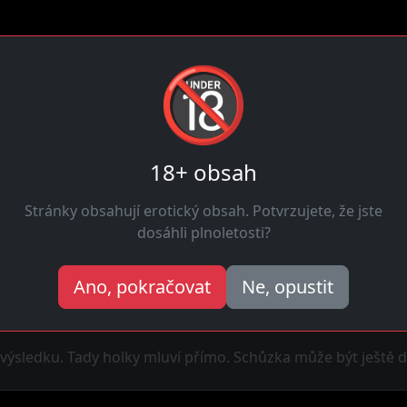
🔞
Hledej holky ještě dnes
á holka Hovorany je blíž než myslíš. Rychle, bezpečně, zdar
18+ obsah
Zobrazit profily
Stránky obsahují erotický obsah. Potvrzujete, že jste
dosáhli plnoletosti?
Ano, pokračovat
Ne, opustit
orany
? Naše platforma propojuje muže a holky pro flirt i víc
ýsledku. Tady holky mluví přímo. Schůzka může být ještě d