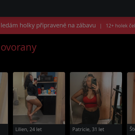
Hledám holky připravené na zábavu
|
12+ holek če
Hovorany
Št
Lilien, 24 let
Patricie, 31 let