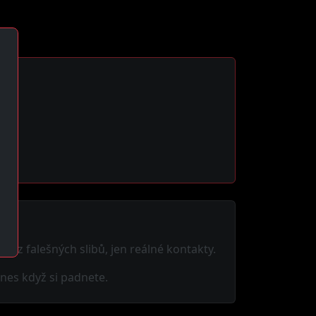
ma.
. Bez falešných slibů, jen reálné kontakty.
nes když si padnete.