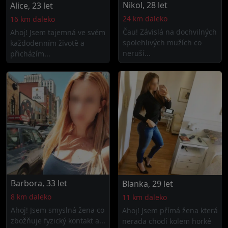
Nikol, 28 let
Alice, 23 let
24 km daleko
16 km daleko
Čau! Závislá na dochvilných
Ahoj! Jsem tajemná ve svém
spolehlivých mužích co
každodenním životě a
neruší...
přicházím...
Barbora, 33 let
Blanka, 29 let
8 km daleko
11 km daleko
Ahoj! Jsem smyslná žena co
Ahoj! Jsem přímá žena která
zbožňuje fyzický kontakt a...
nerada chodí kolem horké