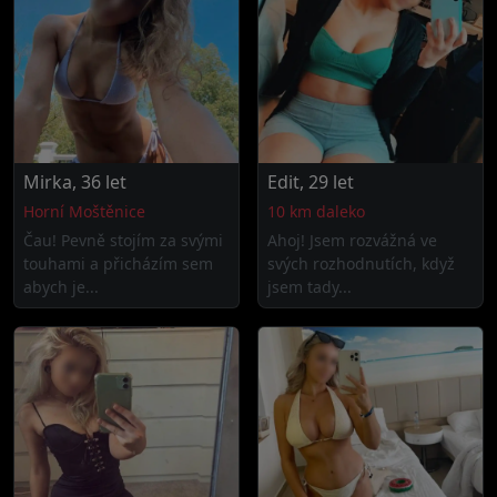
Mirka, 36 let
Edit, 29 let
Horní Moštěnice
10 km daleko
Čau! Pevně stojím za svými
Ahoj! Jsem rozvážná ve
touhami a přicházím sem
svých rozhodnutích, když
abych je...
jsem tady...