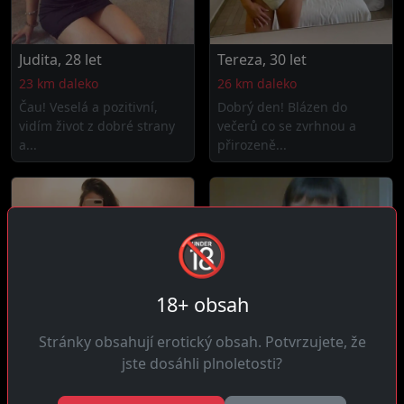
Judita, 28 let
Tereza, 30 let
23 km daleko
26 km daleko
Čau! Veselá a pozitivní,
Dobrý den! Blázen do
vidím život z dobré strany
večerů co se zvrhnou a
a...
přirozeně...
🔞
18+ obsah
Stránky obsahují erotický obsah. Potvrzujete, že
jste dosáhli plnoletosti?
Rozálie, 30 let
Anna, 32 let
2 km daleko
Horní Moštěnice