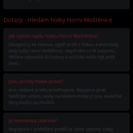
Dotazy - Hledám holky Horní Moštěnice
Jak rychle najdu holku Horní Moštěnice?
Zaregistruj se zdarma, vyplň profil s fotkou a procházej
sexy holky Horní Moštěnice. Napiš těm co tě zaujmou.
Většina odpovídá do hodiny a schůzka může být ještě
dnes.
Jsou profily holek pravé?
Ano, veškeré profily prověřujeme. Bojujeme proti
falešným účtům. Holky na hledam-holky.cz jsou skutečné
ženy toužící po mužích.
Je seznamka zdarma?
Registrace i prohlížení profilů je 100% zdarma. Fotky