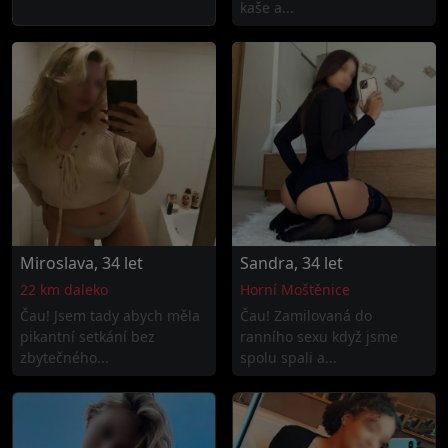
kaše a...
Miroslava, 34 let
Sandra, 34 let
22 km daleko
Horní Moštěnice
Čau! Jsem tady abych měla
Čau! Zamilovaná do
pikantní setkání bez
ranního sexu když jsme
zbytečného...
spolu spali a...