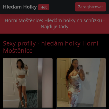
Hledam Holky
Zaregistrovat
Hot
Horní Moštěnice: Hledám holky na schůzku -
Najdi je tady
Sexy profily - hledám holky Horní
Moštěnice