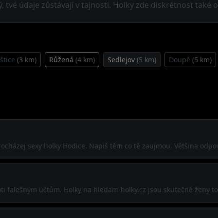
 tvé údaje zůstávají v tajnosti. Holky zde diskrétnost také o
štice
(3 km)
Růžená
(4 km)
Sedlejov
(5 km)
Doupě
(5 km)
 procházej sexy holky Hodice. Napiš těm co tě zaujmou. Většina odp
ti falešným účtům. Holky na hledam-holky.cz jsou skutečné ženy to