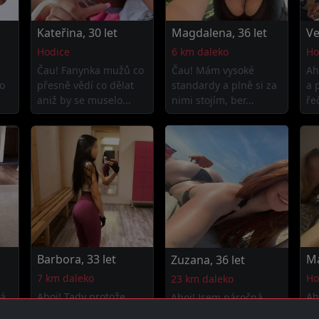
Kateřina, 30 let
Magdalena, 36 let
Ve
Hodice
6 km daleko
Ho
Čau! Fanynka mužů co
Čau! Mám vysoké
Ah
o
přesně vědí co dělat
standardy a plně si za
a 
aniž by se muselo...
nimi stojím, ber...
ře
Barbora, 33 let
Ma
Zuzana, 36 let
7 km daleko
Ho
23 km daleko
rá
Ahoj! Tady protože
Ah
Ahoj! Jsem náročná
mám potřeby a stojím
co
žena která