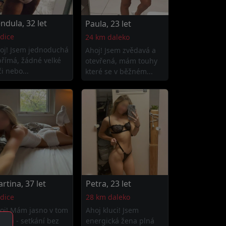
ndula, 32 let
Paula, 23 let
dice
24 km daleko
oj! Jsem jednoduchá
Ahoj! Jsem zvědavá a
přímá, žádné velké
otevřená, mám touhy
či nebo...
které se v běžném...
rtina, 37 let
Petra, 23 let
dice
28 km daleko
oj! Mám jasno v tom
Ahoj kluci! Jsem
 chci - setkání bez
energická žena plná