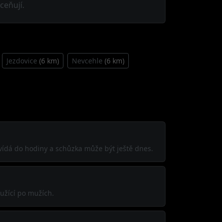
ceňují.
Jezdovice
(6 km)
Nevcehle
(6 km)
ovídá do hodiny a schůzka může být ještě dnes.
užící po mužích.