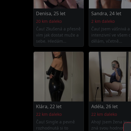
Denisa, 25 let
Sandra, 24 let
20 km daleko
2 km daleko
Čau! Zkušená a přesně
Čau! Jsem vášnivá a
vím jak dostat muže a
intenzivní ve všem c
sebe. Hledám...
dělám, včetně...
Klára, 22 let
Adéla, 26 let
22 km daleko
22 km daleko
Čau! Single a pevně
Ahoj! Jsem žena kte
rozhodnutá si to
zná svou hodnotu a