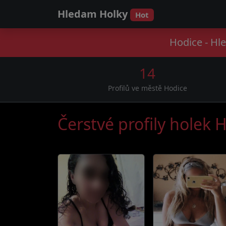
Hledam Holky
Hot
Hodice - Hl
14
Profilů ve městě Hodice
Čerstvé profily holek 