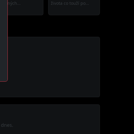
ytečných...
života co touží po...
 dnes.