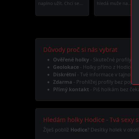
naplno užít. Chci se...
hledá muže na...
Důvody proč si nás vybrat
Ověřené holky
- Skutečné profily, žá
Geolokace
- Holky přímo z Hodice n
Diskrétní
- Tvé informace v tajnosti
Zdarma
- Prohlížej profily bez popla
Přímý kontakt
- Piš holkám bez ček
Hledám holky Hodice - Tvá sexy
Žiješ poblíž
Hodice
? Desítky holek v okol