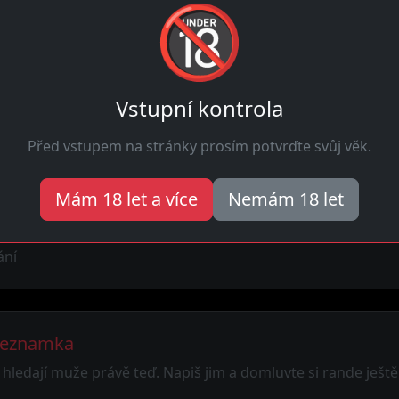
🔞
si za tím že je...
zb
upřednostňuje kvalitu
před...
Vstupní kontrola
Před vstupem na stránky prosím potvrďte svůj věk.
dní boti
ebo okolí 30 km
Mám 18 let a více
Nemám 18 let
tků
ání
 seznamka
í hledají muže právě teď. Napiš jim a domluvte si rande ještě