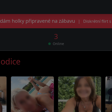
edám holky připravené na zábavu
|
Diskrétní flirt 
3
Online
Hodice