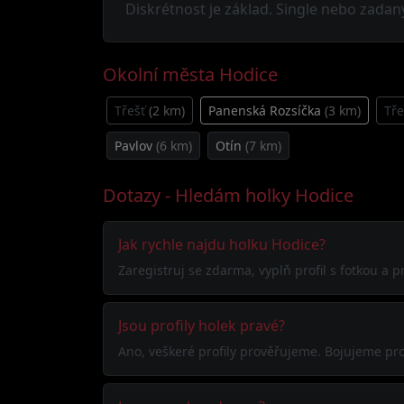
Diskrétnost je základ. Single nebo zadaný,
Okolní města Hodice
Třešť
(2 km)
Panenská Rozsíčka
(3 km)
Tře
Pavlov
(6 km)
Otín
(7 km)
Dotazy - Hledám holky Hodice
Jak rychle najdu holku Hodice?
Zaregistruj se zdarma, vyplň profil s fotkou a
Jsou profily holek pravé?
Ano, veškeré profily prověřujeme. Bojujeme pro