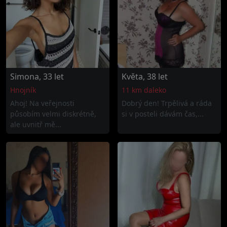
Simona, 33 let
Květa, 38 let
Hnojník
11 km daleko
Ahoj! Na veřejnosti
Dobrý den! Trpělivá a ráda
působím velmi diskrétně,
si v posteli dávám čas,...
ale uvnitř mě...