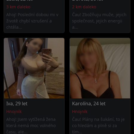
3 km daleko
2 km daleko
Ahoj! Poslední dobou mi v
Čau! Zbožňuju muže, jejich
životě chybí vzrušení a
společnost, jejich energii
chtěla...
a...
Iva, 29 let
Karolína, 24 let
Hnojník
Hnojník
Ahoj! Jsem vytížená žena
Čau! Plány na šukání, to je
která nemá moc volného
co hledám a plně si za
času, ale...
tím...