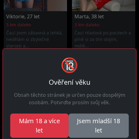
Viktorie, 27 let
Marta, 38 let
5 km daleko
3 km daleko
Čau! Jsem zábavná a lehká,
Čau! Hladová po pocitech a
nedělám si zbytečné
plně si za tím stojím,
starosti a...
mdlé...
🔞
Ověření věku
Obsah těchto stránek je určen pouze dospělým
osobám. Potvrďte prosím svůj věk.
Mám 18 a více
Jsem mladší 18
Jarmila, 33 let
Martina, 33 let
let
let
6 km daleko
15 km daleko