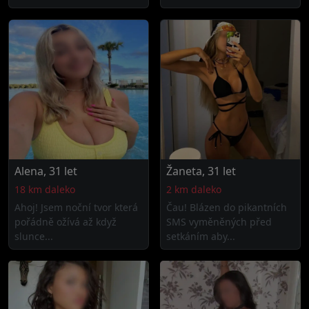
Alena, 31 let
Žaneta, 31 let
18 km daleko
2 km daleko
Ahoj! Jsem noční tvor která
Čau! Blázen do pikantních
pořádně ožívá až když
SMS vyměněných před
slunce...
setkáním aby...