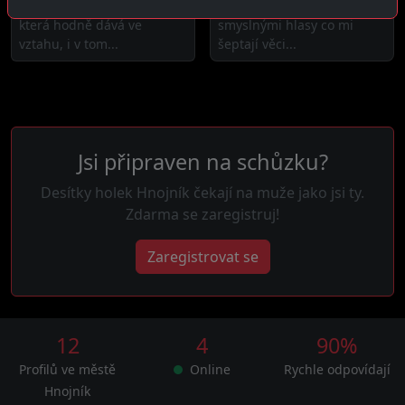
Čau! Jsem štědrá žena
Čau! Posedlá hlubokými
která hodně dává ve
smyslnými hlasy co mi
vztahu, i v tom...
šeptají věci...
Jsi připraven na schůzku?
Desítky holek Hnojník čekají na muže jako jsi ty.
Zdarma se zaregistruj!
Zaregistrovat se
12
4
90%
Profilů ve městě
Online
Rychle odpovídají
Hnojník