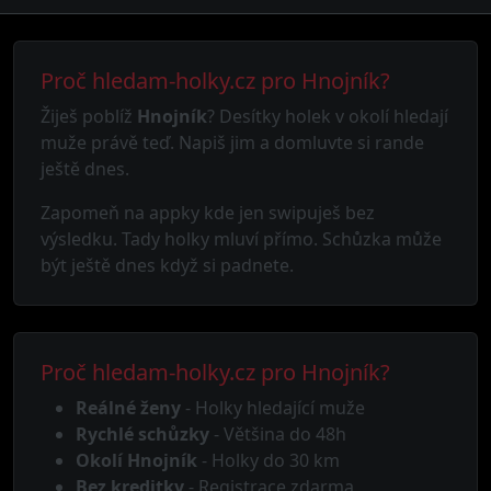
Proč hledam-holky.cz pro Hnojník?
Žiješ poblíž
Hnojník
? Desítky holek v okolí hledají
muže právě teď. Napiš jim a domluvte si rande
ještě dnes.
Zapomeň na appky kde jen swipuješ bez
výsledku. Tady holky mluví přímo. Schůzka může
být ještě dnes když si padnete.
Proč hledam-holky.cz pro Hnojník?
Reálné ženy
- Holky hledající muže
Rychlé schůzky
- Většina do 48h
Okolí Hnojník
- Holky do 30 km
Bez kreditky
- Registrace zdarma