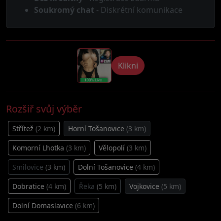
Soukromý chat
- Diskrétní komunikace
Klikni
Rozšiř svůj výběr
Střítež
(2 km)
Horní Tošanovice
(3 km)
Komorní Lhotka
(3 km)
Vělopolí
(3 km)
Smilovice
(3 km)
Dolní Tošanovice
(4 km)
Dobratice
(4 km)
Řeka
(5 km)
Vojkovice
(5 km)
Dolní Domaslavice
(6 km)