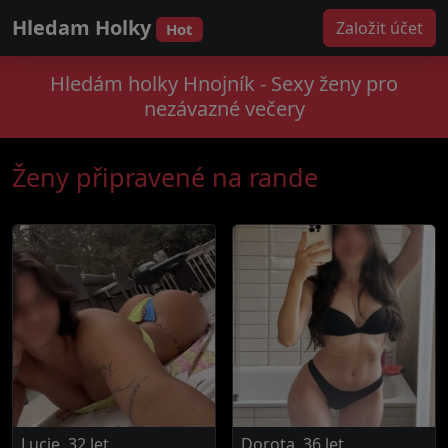
Hledam Holky
Založit účet
Hot
Hledám holky Hnojník - Sexy ženy pro
nezávazné večery
Ženy připravené na rande
Lucie, 32 let
Dorota, 36 let