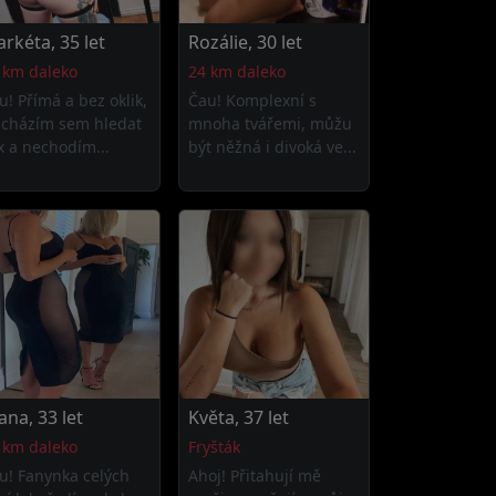
rkéta, 35 let
Rozálie, 30 let
 km daleko
24 km daleko
u! Přímá a bez oklik,
Čau! Komplexní s
icházím sem hledat
mnoha tvářemi, můžu
x a nechodím...
být něžná i divoká ve...
ana, 33 let
Květa, 37 let
 km daleko
Fryšták
u! Fanynka celých
Ahoj! Přitahují mě