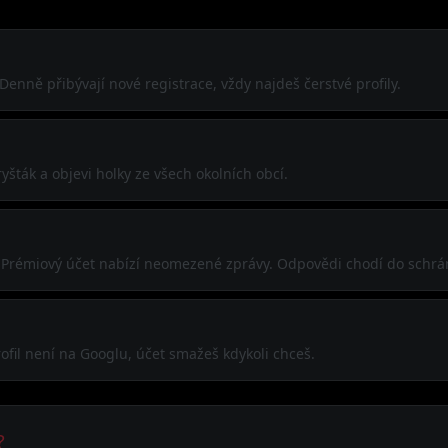
 Denně přibývají nové registrace, vždy najdeš čerstvé profily.
šták a objevi holky ze všech okolních obcí.
í. Prémiový účet nabízí neomezené zprávy. Odpovědi chodí do schrá
ofil není na Googlu, účet smažeš kdykoli chceš.
?