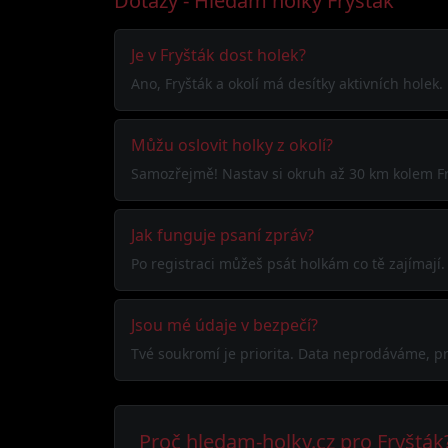
Dotazy - Hledám holky Fryšták
Je v Fryšták dost holek?
Ano, Fryšták a okolí má desítky aktivních holek.
Můžu oslovit holky z okolí?
Samozřejmě! Nastav si okruh až 30 km kolem Fry
Jak funguje psaní zpráv?
Po registraci můžeš psát holkám co tě zajímaj
Jsou mé údaje v bezpečí?
Tvé soukromí je priorita. Data neprodáváme, pr
Proč hledam-holky.cz pro Fryšták