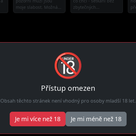
 a
pozorní muži jsou
co chci - setkání bez
no
moje slabost. Možná...
zbytečných...
př
🔞
VIP přístup
zdarma!
Získat
Přístup omezen
 seznamka
Obsah těchto stránek není vhodný pro osoby mladší 18 let.
lí hledají muže právě teď. Napiš jim a domluvte si rande ješt
ové holky se registrují aby potkaly zajímavé muže. Využij ša
Je mi více než 18
Je mi méně než 18