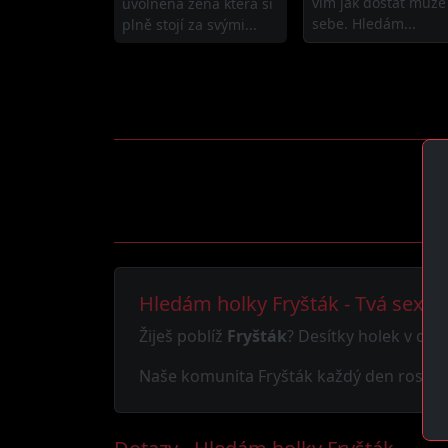
vím jak dostat muže
uvolněná žena která si
sebe. Hledám...
plně stojí za svými...
Hledám holky Fryšták - Tvá sexy
Žiješ poblíž
Fryšták
? Desítky holek v oko
Naše komunita Fryšták každý den roste. N