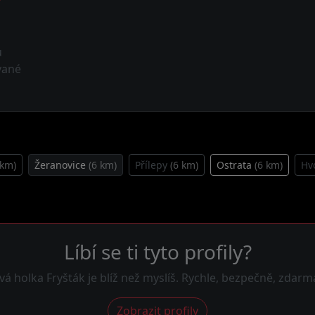
ů
vané
 km)
Žeranovice
(6 km)
Přílepy
(6 km)
Ostrata
(6 km)
Hv
Líbí se ti tyto profily?
vá holka Fryšták je blíž než myslíš. Rychle, bezpečně, zdarm
Zobrazit profily