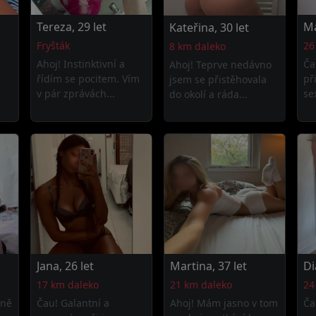
Tereza, 29 let
Ma
Kateřina, 30 let
Fryšták
26
8 km daleko
Ahoj! Instinktivní a
Ča
Ahoj! Teprve nedávno
řídím se pocitem. Vím
př
jsem se přistěhovala
v pár zprávách...
se
do okolí a ráda...
Jana, 26 let
Martina, 37 let
Di
17 km daleko
21 km daleko
24
sně
Čau! Galantní a
Ahoj! Mám jasno v tom
Ča