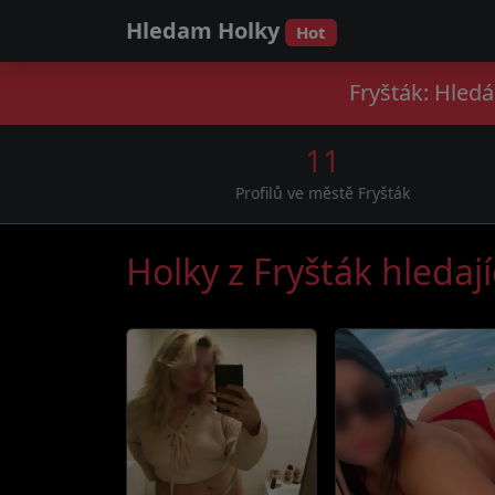
Hledam Holky
Hot
Fryšták: Hledá
11
Profilů ve městě Fryšták
Holky z Fryšták hledaj