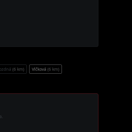
ozdná
(6 km)
Vlčková
(6 km)
a.