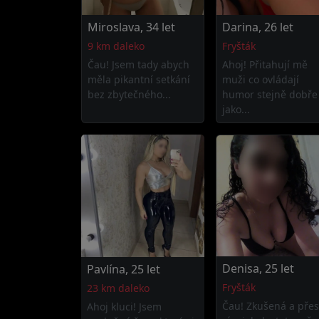
Miroslava, 34 let
Darina, 26 let
9 km daleko
Fryšták
Čau! Jsem tady abych
Ahoj! Přitahují mě
měla pikantní setkání
muži co ovládají
bez zbytečného...
humor stejně dobře
jako...
Denisa, 25 let
Pavlína, 25 let
Fryšták
23 km daleko
Čau! Zkušená a pře
Ahoj kluci! Jsem