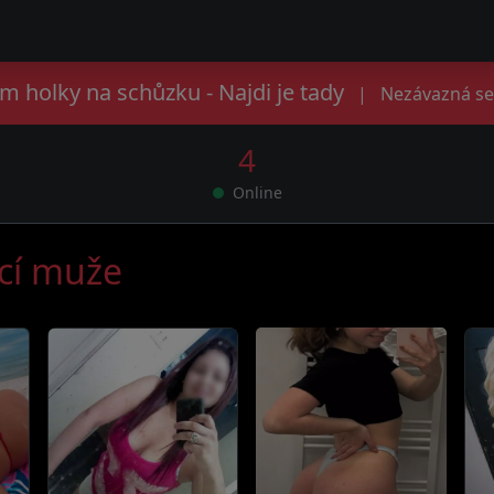
m holky na schůzku - Najdi je tady
|
Nezávazná se
4
Online
ící muže