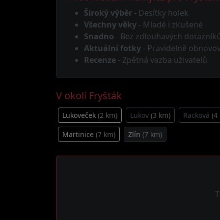
Široký výběr
- Desítky holek
Všechny věky
- Mladé i zkušené
Snadno
- Bez zdlouhavých dotazník
Aktuální fotky
- Pravidelně obnovo
Recenze
- Zpětná vazba uživatelů
V okolí Fryšták
Lukoveček
(2 km)
Lukov
(3 km)
Racková
(4
Martinice
(7 km)
Zlín
(7 km)
T