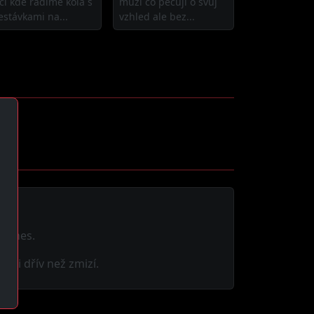
cí kde řadíme kola s
muži co pečují o svůj
estávkami na...
vzhled ale bez...
ě dnes.
nci dřív než zmizí.