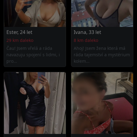
Ester, 24 let
Ivana, 33 let
29 km daleko
8 km daleko
Čau! Jsem vřelá a ráda
Ahoj! Jsem žena která má
navazuju spojení s lidmi, i
ráda tajemství a mystérium
pro...
kolem...