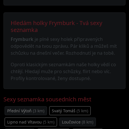
Hledám holky Frymburk - Tvá sexy
seznamka
Frymburk
je plné sexy holek připravených
odpovědět na tvou zprávu. Pár kliků a můžeš mít
schůzku na dnešní večer. Rozhodnutí je na tobě.
Oproti klasickým seznamkám naše holky vědí co
chtějí. Hledají muže pro schůzky, flirt nebo víc.
Profily kontrolované, ženy dostupné.
Sexy seznamka sousedních měst
Přední Výtoň
(3 km)
Svatý Tomáš
(5 km)
Lipno nad Vltavou
(5 km)
Loučovice
(8 km)