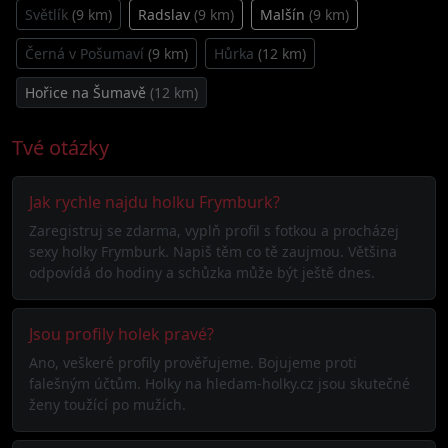
Světlík
(9 km)
Radslav
(9 km)
Malšín
(9 km)
Černá v Pošumaví
(9 km)
Hůrka
(12 km)
Hořice na Šumavě
(12 km)
Tvé otázky
Jak rychle najdu holku Frymburk?
Zaregistruj se zdarma, vyplň profil s fotkou a procházej
sexy holky Frymburk. Napiš těm co tě zaujmou. Většina
odpovídá do hodiny a schůzka může být ještě dnes.
Jsou profily holek pravé?
Ano, veškeré profily prověřujeme. Bojujeme proti
falešným účtům. Holky na hledam-holky.cz jsou skutečné
ženy toužící po mužích.