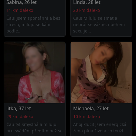
Sabina, 26 let
Linda, 28 let
11 km daleko
20 km daleko
Čau! Jsem spontánní a bez
Čau! Miluju se smát a
stresu, miluju setkání
nebrát se vážně, i během
podle...
sexu je...
Jitka, 37 let
Michaela, 27 let
29 km daleko
10 km daleko
Čau ty! Smyslná a miluju
Ahoj kluci! Jsem energická
hru svádění předtím než se
žena plná života co touží