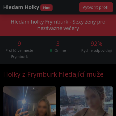
Hledam Holky
Vytvořit profil
Hot
Hledám holky Frymburk - Sexy ženy pro
nezávazné večery
9
3
92%
Profilů ve městě
Online
Rychle odpovídají
Frymburk
Holky z Frymburk hledající muže