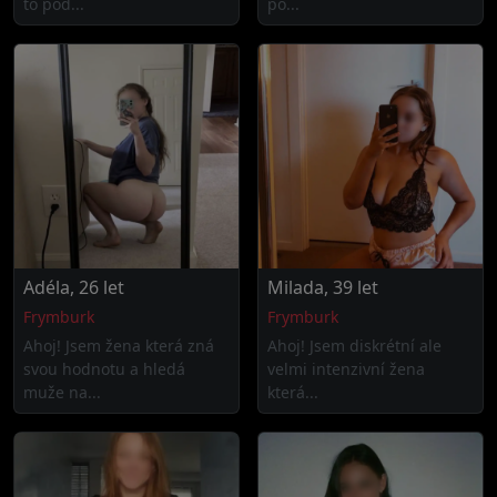
to pod...
po...
Adéla, 26 let
Milada, 39 let
Frymburk
Frymburk
Ahoj! Jsem žena která zná
Ahoj! Jsem diskrétní ale
svou hodnotu a hledá
velmi intenzivní žena
muže na...
která...