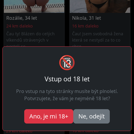
Rozálie, 34 let
Nikola, 31 let
24 km daleko
16 km daleko
Čau ty! Blázen do celých
Čau! Jsem svobodná žena
víkendů strávených v
která se nestydí za to co
posteli se...
chce....
🔞
Vstup od 18 let
Pro vstup na tyto stránky musíte být plnoletí.
Potvrzujete, že vám je nejméně 18 let?
Ano, je mi 18+
Ne, odejít
Martina, 37 let
Tereza, 29 let
10 km daleko
29 km daleko