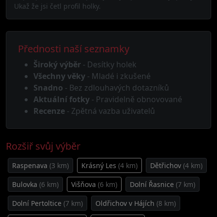
Ukaž že jsi četl profil holky.
Přednosti naší seznamky
Široký výběr
- Desítky holek
Všechny věky
- Mladé i zkušené
Snadno
- Bez zdlouhavých dotazníků
Aktuální fotky
- Pravidelně obnovované
Recenze
- Zpětná vazba uživatelů
Rozšiř svůj výběr
Raspenava
(3 km)
Krásný Les
(4 km)
Dětřichov
(4 km)
Bulovka
(6 km)
Višňova
(6 km)
Dolní Řasnice
(7 km)
Dolní Pertoltice
(7 km)
Oldřichov v Hájích
(8 km)