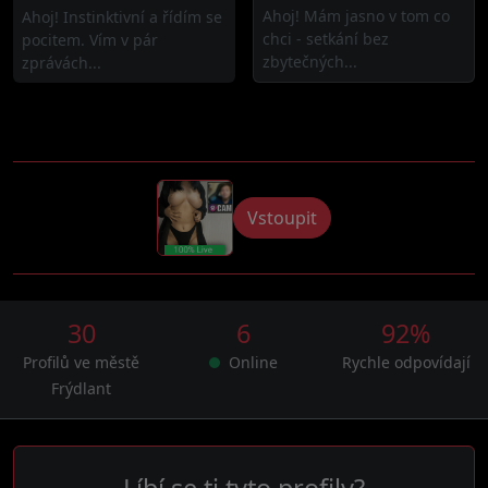
Ahoj! Mám jasno v tom co
Ahoj! Instinktivní a řídím se
chci - setkání bez
pocitem. Vím v pár
zbytečných...
zprávách...
Vstoupit
30
6
92%
Profilů ve městě
Online
Rychle odpovídají
Frýdlant