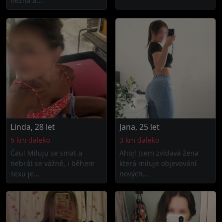
něžná a...
Linda, 28 let
Jana, 25 let
6 km daleko
3 km daleko
Čau! Miluju se smát a
Ahoj! Jsem zvídavá žena
nebrát se vážně, i během
která miluje objevování
sexu je...
nových...