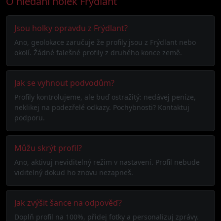
O hledání holek Frýdlant
Jsou holky opravdu z Frýdlant?
Ano, geolokace zaručuje že profily jsou z Frýdlant nebo
okolí. Žádné falešné profily z druhého konce země.
Jak se vyhnout podvodům?
Profily kontrolujeme, ale buď ostražitý: nedávej peníze,
neklikej na podezřelé odkazy. Pochybnosti? Kontaktuj
podporu.
Můžu skrýt profil?
Ano, aktivuj neviditelný režim v nastavení. Profil nebude
viditelný dokud ho znovu nezapneš.
Jak zvýšit šance na odpověď?
Doplň profil na 100%, přidej fotky a personalizuj zprávy.