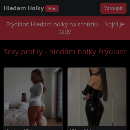
Hledam Holky
Vstoupit
Hot
Frýdlant: Hledám holky na schůzku - Najdi je
tady
Sexy profily - hledám holky Frýdlant