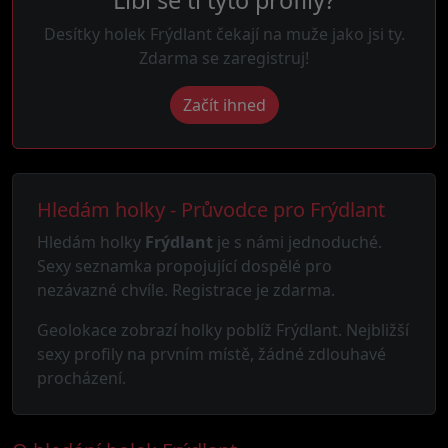
Líbí se ti tyto profily?
Desítky holek Frýdlant čekají na muže jako jsi ty.
Zdarma se zaregistruj!
Začít ihned
Hledám holky - Průvodce pro Frýdlant
Hledám holky
Frýdlant
je s námi jednoduché.
Sexy seznamka propojující dospělé pro
nezávazné chvíle. Registrace je zdarma.
Geolokace zobrazí holky poblíž Frýdlant. Nejbližší
sexy profily na prvním místě, žádné zdlouhavé
procházení.