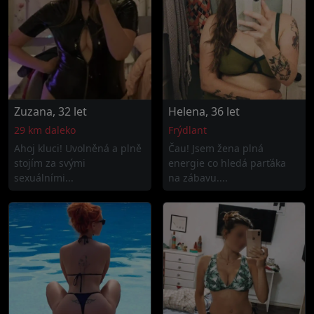
Zuzana, 32 let
Helena, 36 let
29 km daleko
Frýdlant
Ahoj kluci! Uvolněná a plně
Čau! Jsem žena plná
stojím za svými
energie co hledá parťáka
sexuálními...
na zábavu....