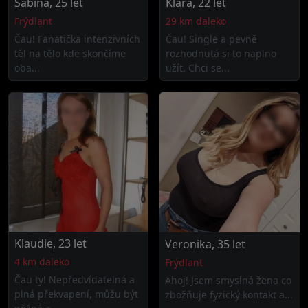
Sabina, 25 let
Klára, 22 let
Frýdlant
29 km daleko
Čau! Fanatička intenzivních
Čau! Single a pevně
těl na tělo kde skončíme
rozhodnutá si to naplno
oba...
užít. Chci se...
Klaudie, 23 let
Veronika, 35 let
4 km daleko
Frýdlant
Čau ty! Nepředvídatelná a
Ahoj! Jsem smyslná žena co
plná překvapení, můžu být
zbožňuje fyzický kontakt a...