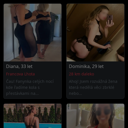
Diana, 33 let
Dominika, 29 let
Francova Lhota
28 km daleko
Čau! Fanynka celých nocí
Ahoj! Jsem rozvážná žena
kde řadíme kola s
která nedělá věci zbrklé
přestávkami na...
nebo...