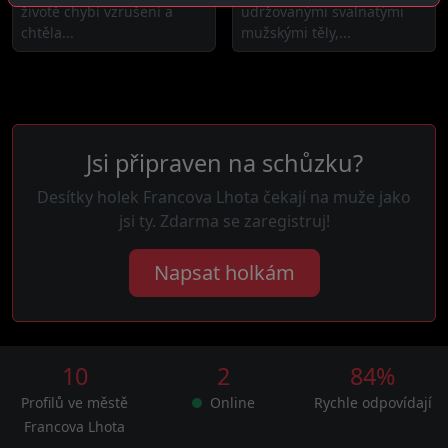
životě chybí vzrušení a
udržovanými svalnatými
chtěla...
mužskými těly,...
Jsi připraven na schůzku?
Desítky holek Francova Lhota čekají na muže jako
jsi ty. Zdarma se zaregistruj!
Napsat holkám
10
2
84%
Profilů ve městě
Online
Rychle odpovídají
Francova Lhota