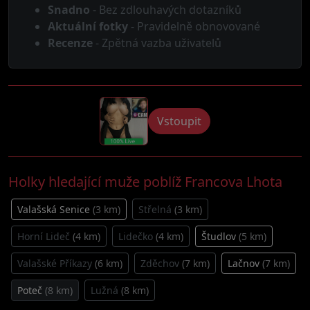
Snadno
- Bez zdlouhavých dotazníků
Aktuální fotky
- Pravidelně obnovované
Recenze
- Zpětná vazba uživatelů
Vstoupit
Holky hledající muže poblíž Francova Lhota
Valašská Senice
(3 km)
Střelná
(3 km)
Horní Lideč
(4 km)
Lidečko
(4 km)
Študlov
(5 km)
Valašské Příkazy
(6 km)
Zděchov
(7 km)
Lačnov
(7 km)
Poteč
(8 km)
Lužná
(8 km)