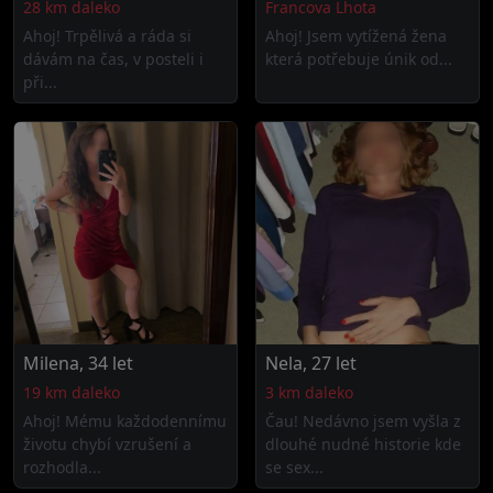
28 km daleko
Francova Lhota
Ahoj! Trpělivá a ráda si
Ahoj! Jsem vytížená žena
dávám na čas, v posteli i
která potřebuje únik od...
při...
Milena, 34 let
Nela, 27 let
19 km daleko
3 km daleko
Ahoj! Mému každodennímu
Čau! Nedávno jsem vyšla z
životu chybí vzrušení a
dlouhé nudné historie kde
rozhodla...
se sex...