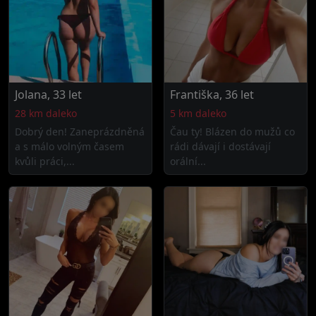
Jolana, 33 let
Františka, 36 let
28 km daleko
5 km daleko
Dobrý den! Zaneprázdněná
Čau ty! Blázen do mužů co
a s málo volným časem
rádi dávají i dostávají
kvůli práci,...
orální...