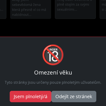
plně stojím za svými
má
sebevědomá žena
...
sexuálními...
si 
která přesně ví co má
nabídnout...
🔞
Najdi
spojení
dnes
Hledat
Omezení věku
čni zde
Tyto stránky jsou určeny pouze plnoletým uživatelům.
ch odpovědět na tvou zprávu. Pár kliků a můžeš mít schůzku
dí co chtějí. Hledají muže pro schůzky, flirt nebo víc. Pro
Jsem plnoletý/á
Odejít ze stránek