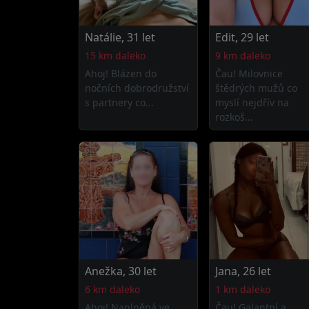
Natálie, 31 let
Edit, 29 let
15 km daleko
9 km daleko
Ahoj! Blázen do
Čau! Milovnice
nočních dobrodružství
štědrých mužů co
s partnery co...
myslí nejdřív na
rozkoš...
Anežka, 30 let
Jana, 26 let
6 km daleko
1 km daleko
Ahoj! Naplněná ve
Čau! Galantní a