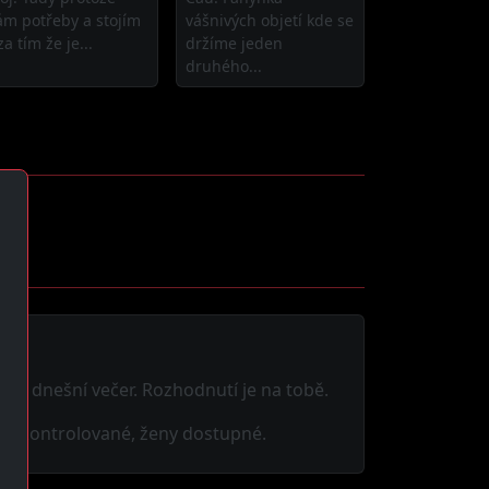
m potřeby a stojím
vášnivých objetí kde se
za tím že je...
držíme jeden
druhého...
 na dnešní večer. Rozhodnutí je na tobě.
fily kontrolované, ženy dostupné.