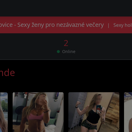
vice - Sexy ženy pro nezávazné večery
|
Sexy hol
2
Online
ande