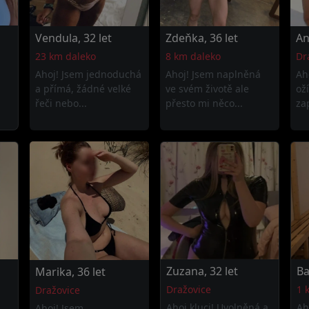
Vendula, 32 let
Zdeňka, 36 let
An
23 km daleko
8 km daleko
Dr
Ahoj! Jsem jednoduchá
Ahoj! Jsem naplněná
Ah
a přímá, žádné velké
ve svém životě ale
ož
řeči nebo...
přesto mi něco...
za
Zuzana, 32 let
Ba
Marika, 36 let
Dražovice
1 
Dražovice
Ahoj kluci! Uvolněná a
Ah
Ahoj! Jsem