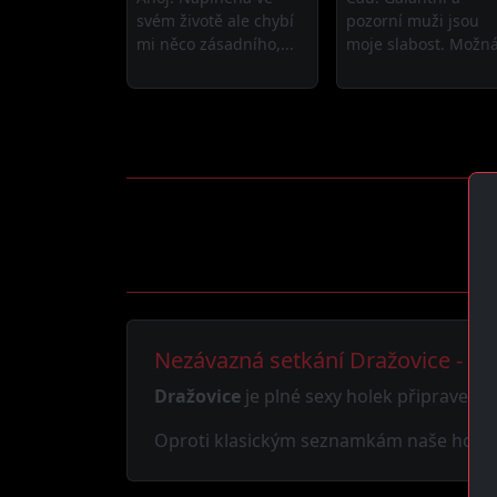
svém životě ale chybí
pozorní muži jsou
mi něco zásadního,...
moje slabost. Možná
Nezávazná setkání Dražovice - Za
Dražovice
je plné sexy holek připravený
Oproti klasickým seznamkám naše holky vě