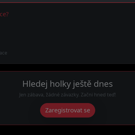
ice?
ace
Hledej holky ještě dnes
Jen zábava, žádné závazky. Začni hned teď!
Zaregistrovat se