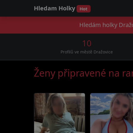
Hledam Holky
Hot
Hledám holky Dražo
10
Profilů ve městě Dražovice
Ženy připravené na r