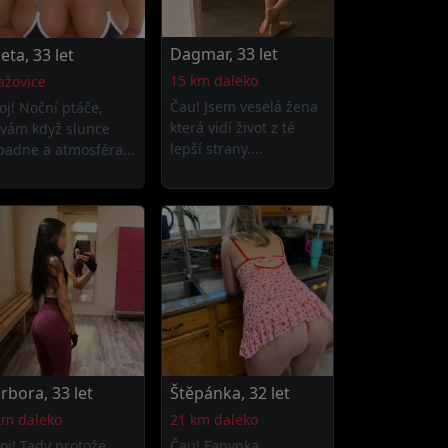
Dagmar, 33 let
eta, 33 let
15 km daleko
ažovice
Čau! Jsem veselá žena
oj! Noční ptáče,
která vidí život z té
ívám když slunce
lepší strany....
padne a atmosféra...
rbora, 33 let
Štěpánka, 32 let
km daleko
21 km daleko
oj! Tady protože
Čau! Fanynka