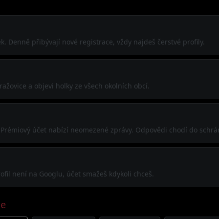
k. Denně přibývají nové registrace, vždy najdeš čerstvé profily.
žovice a objevi holky ze všech okolních obcí.
í. Prémiový účet nabízí neomezené zprávy. Odpovědi chodí do schrá
ofil není na Googlu, účet smažeš kdykoli chceš.
ce