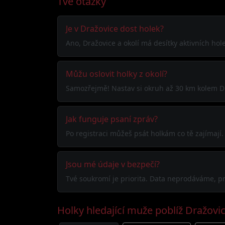
Tvé otázky
Je v Dražovice dost holek?
Ano, Dražovice a okolí má desítky aktivních hole
Můžu oslovit holky z okolí?
Samozřejmě! Nastav si okruh až 30 km kolem Dra
Jak funguje psaní zpráv?
Po registraci můžeš psát holkám co tě zajímaj
Jsou mé údaje v bezpečí?
Tvé soukromí je priorita. Data neprodáváme, pr
Holky hledající muže poblíž Dražovi