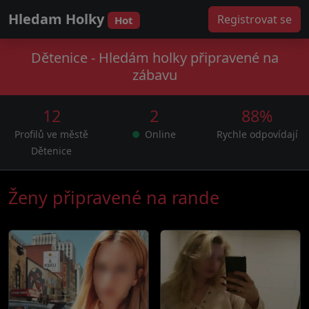
Hledam Holky
Registrovat se
Hot
Dětenice - Hledám holky připravené na
zábavu
12
2
88%
Profilů ve městě
Online
Rychle odpovídají
Dětenice
Ženy připravené na rande