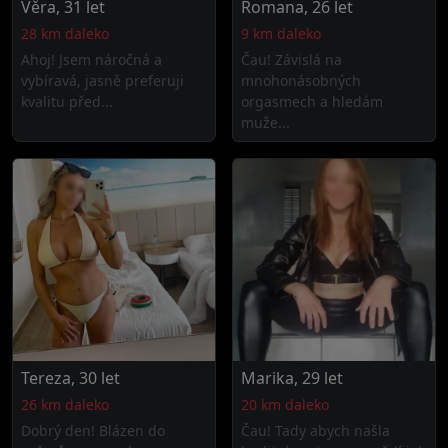
Věra, 31 let
Romana, 26 let
28 km daleko
9 km daleko
Ahoj! Jsem náročná a
Čau! Závislá na
vybíravá, jasně preferuji
mnohonásobných
kvalitu před...
orgasmech a hledám
muže...
Tereza, 30 let
Marika, 29 let
26 km daleko
20 km daleko
Dobrý den! Blázen do
Čau! Tady abych našla