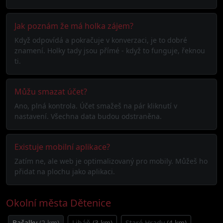
Jak poznám že má holka zájem?
Když odpovídá a pokračuje v konverzaci, je to dobré
znamení. Holky tady jsou přímé - když to funguje, řeknou
ti.
Můžu smazat účet?
Ano, plná kontrola. Účet smažeš na pár kliknutí v
nastavení. Všechna data budou odstraněna.
Existuje mobilní aplikace?
Zatím ne, ale web je optimalizovaný pro mobily. Můžeš ho
přidat na plochu jako aplikaci.
Okolní města Dětenice
Bačalky
(2 km)
Libáň
(3 km)
Staré Hrady
(4 km)