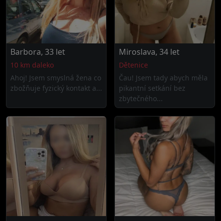
Barbora, 33 let
Miroslava, 34 let
10 km daleko
Dětenice
Ahoj! Jsem smyslná žena co
Čau! Jsem tady abych měla
zbožňuje fyzický kontakt a...
pikantní setkání bez
zbytečného...