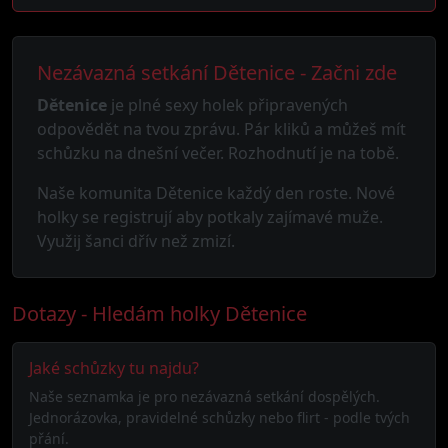
Nezávazná setkání Dětenice - Začni zde
Dětenice
je plné sexy holek připravených
odpovědět na tvou zprávu. Pár kliků a můžeš mít
schůzku na dnešní večer. Rozhodnutí je na tobě.
Naše komunita Dětenice každý den roste. Nové
holky se registrují aby potkaly zajímavé muže.
Využij šanci dřív než zmizí.
Dotazy - Hledám holky Dětenice
Jaké schůzky tu najdu?
Naše seznamka je pro nezávazná setkání dospělých.
Jednorázovka, pravidelné schůzky nebo flirt - podle tvých
přání.