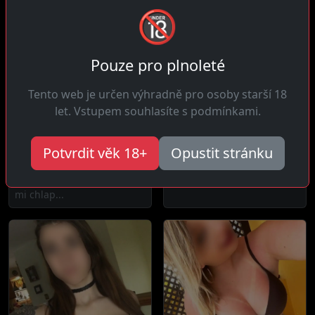
🔞
Pouze pro plnoleté
Tento web je určen výhradně pro osoby starší 18
let. Vstupem souhlasíte s podmínkami.
Leona, 21 let
Magdalena, 29 let
Dětenice
Dětenice
Potvrdit věk 18+
Opustit stránku
Čau! Instinktivní, vím
Čau! Jsem žena která se
během pár zpráv jestli se
potřebuje cítit žádaná a...
mi chlap...