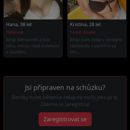
Hana, 38 let
Kristina, 28 let
Dětenice
14 km daleko
Ahoj! Extrovertní a bez
Ahoj! Jsem žena s vysokými
tabu, miluju nové známosti
standardy a pevně si za
a koukám...
tím...
Jsi připraven na schůzku?
Desítky holek Dětenice čekají na muže jako jsi ty.
Zdarma se zaregistruj!
Zaregistrovat se