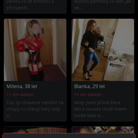
večerů co se zvrhnou a
kvalitní partnery co vědí jak
přirozeně...
se...
Milena, 38 let
Blanka, 29 let
11 km daleko
11 km daleko
Čau ty! Unavená narážet na
Ahoj! Jsem přímá žena
chlapy co slibují hory doly
která nerada chodí kolem
a...
horké kaše a...