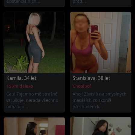
existenciálních...
před...
Kamila, 34 let
Stanislava, 38 let
15 km daleko
Chotěboř
Čau! Tajemno mě strašně
Ahoj! Závislá na smyslných
vzrušuje, nerada všechno
masážích co skončí
odhaluju...
přechodem k...