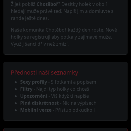
Žiješ poblíž
Chotěboř
? Desítky holek v okolí
hledají muže právě teď. Napiš jim a domluvte si
rande ještě dnes.
Naše komunita Chotěboř každý den roste. Nové
holky se registrují aby potkaly zajímavé muže.
Využij šanci dřív než zmizí.
Přednosti naší seznamky
Sexy profily
- S fotkami a popisem
Filtry
- Najdi typ holky co chceš
Upozornění
- Víš když ti napíše
Plná diskrétnost
- Nic na výpisech
Mobilní verze
- Přístup odkudkoli