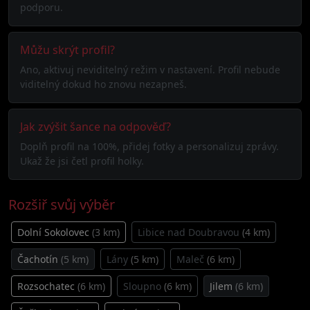
podporu.
Můžu skrýt profil?
Ano, aktivuj neviditelný režim v nastavení. Profil nebude
viditelný dokud ho znovu nezapneš.
Jak zvýšit šance na odpověď?
Doplň profil na 100%, přidej fotky a personalizuj zprávy.
Ukaž že jsi četl profil holky.
Rozšiř svůj výběr
Dolní Sokolovec
(3 km)
Libice nad Doubravou
(4 km)
Čachotín
(5 km)
Lány
(5 km)
Maleč
(6 km)
Rozsochatec
(6 km)
Sloupno
(6 km)
Jilem
(6 km)