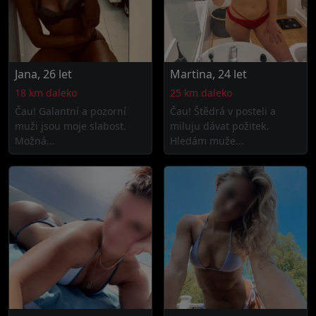
Jana, 26 let
Martina, 24 let
18 km daleko
25 km daleko
Čau! Galantní a pozorní
Čau! Štědrá v posteli a
muži jsou moje slabost.
miluju dávat požitek.
Možná...
Hledám muže...