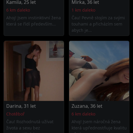
Kamila, 25 let
Mirka, 36 let
6 km daleko
1 km daleko
Ahoj! Jsem instinktivní žena
Čau! Pevně stojím za svými
která se řídí především...
touhami a přicházím sem
abych je...
Darina, 31 let
Zuzana, 36 let
Chotěboř
6 km daleko
Čau! Rozhodnutá užívat
Ahoj! Jsem náročná žena
života a sexu bez
která upřednostňuje kvalitu