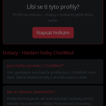
Líbí se ti tyto profily?
Profil za minutu - chatuj s holkami ještě dnes
večer.
Napsat holkám
Dotazy - Hledám holky Chotěboř
Jsou holky opravdu z Chotěboř?
Ano, geolokace zaručuje že profily jsou z Chotěboř nebo
okolí. Žádné falešné profily z druhého konce země.
Jak se vyhnout podvodům?
Profily kontrolujeme, ale buď ostražitý: nedávej peníze,
neklikej na podezřelé odkazy. Pochybnosti? Kontaktuj