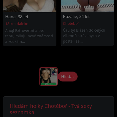
Rozálie, 34 let
Hana, 38 let
Chotěboř
18 km daleko
Čau ty! Blázen do celých
Ahoj! Extrovertní a bez
víkendů strávených v
tabu, miluju nové známosti
posteli se...
a koukám...
Hledat
Hledám holky Chotěboř - Tvá sexy
seznamka