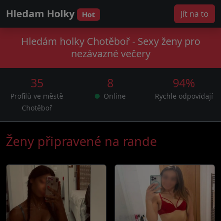
Hledam Holky
Jít na to
Hot
Hledám holky Chotěboř - Sexy ženy pro
nezávazné večery
35
8
94%
Profilů ve městě
Online
Rychle odpovídají
Chotěboř
Ženy připravené na rande