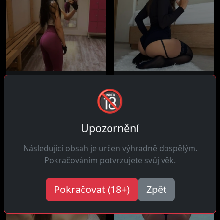
Barbora, 33 let
Sandra, 34 let
🔞
2 km daleko
20 km daleko
Ahoj! Tady protože mám
Čau! Zamilovaná do
potřeby a stojím si za tím
ranního sexu když jsme
že je...
Upozornění
spolu spali a...
Následující obsah je určen výhradně dospělým.
Pokračováním potvrzujete svůj věk.
Pokračovat (18+)
Zpět