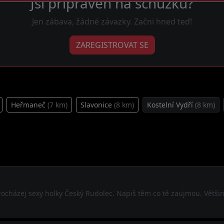
Jsi připraven na schůzku?
Jen zábava, žádné závazky. Začni hned teď!
ZAREGISTROVAT SE
Heřmaneč
(7 km)
Slavonice
(8 km)
Kostelní Vydří
(8 km)
 procházej sexy holky Český Rudolec. Napiš těm co tě zaujmou. Vět