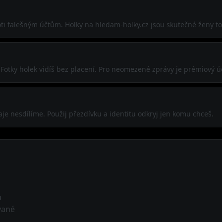
ti falešným účtům. Holky na hledam-holky.cz jsou skutečné ženy to
 Fotky holek vidíš bez placení. Pro neomezené zprávy je prémiový ú
aje nesdílíme. Použij přezdívku a identitu odkryj jen komu chceš.
ů
vané