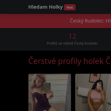
Hledam Holky
Hot
Český Rudolec: Hl
12
Profilů ve městě Český Rudolec
Čerstvé profily holek 