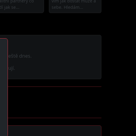
alitní partnery co
vím jak dostat muže a
í jak se...
sebe. Hledám...
nde ještě dnes.
ceňují.