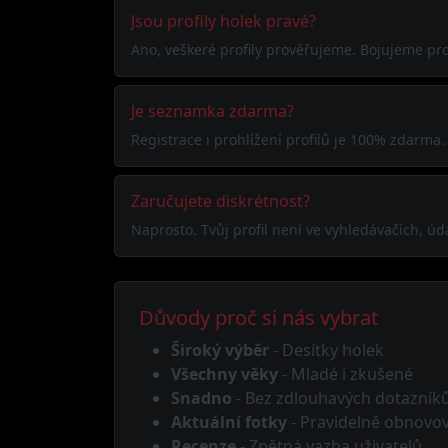
Jsou profily holek pravé?
Ano, veškeré profily prověřujeme. Bojujeme pro
Je seznamka zdarma?
Registrace i prohlížení profilů je 100% zdarma.
Zaručujete diskrétnost?
Naprosto. Tvůj profil není ve vyhledávačích, úd
Důvody proč si nás vybrat
Široký výběr
- Desítky holek
Všechny věky
- Mladé i zkušené
Snadno
- Bez zdlouhavých dotazník
Aktuální fotky
- Pravidelně obnovo
Recenze
- Zpětná vazba uživatelů