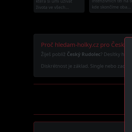
intenzivních těl na t
která si umí užívat
kde skončíme oba...
života ve všech...
Proč hledam-holky.cz pro Český 
Žiješ poblíž
Český Rudolec
? Desítky hole
Diskrétnost je základ. Single nebo zadaný,