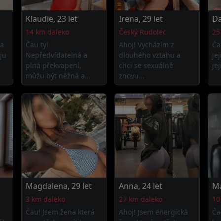
Klaudie, 23 let
Irena, 29 let
Da
14 km daleko
Český Rudolec
25
 a
Čau ty!
Ahoj! Vycházím z
Ča
ju
Nepředvídatelná a
dlouhého vztahu a
jej
plná překvapení,
chci se sexuálně
je
můžu být něžná a...
znovu...
Magdalena, 29 let
Anna, 24 let
Ma
3 km daleko
27 km daleko
10
Čau! Jsem žena která
Ahoj! Jsem energická
Ča