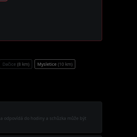
Dačice
(8 km)
Mysletice
(10 km)
šina odpovídá do hodiny a schůzka může být