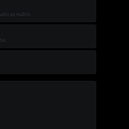
užící po mužích.
čet.