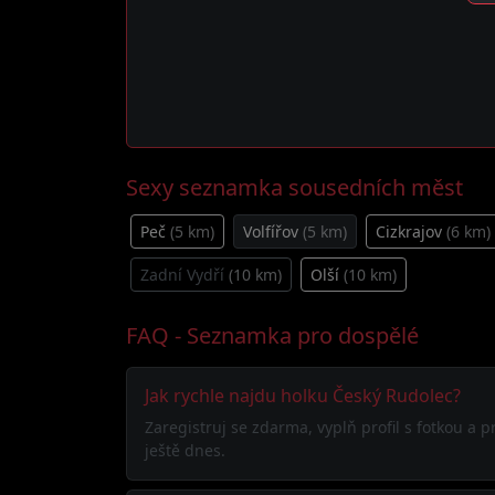
Sexy seznamka sousedních měst
Peč
(5 km)
Volfířov
(5 km)
Cizkrajov
(6 km)
Zadní Vydří
(10 km)
Olší
(10 km)
FAQ - Seznamka pro dospělé
Jak rychle najdu holku Český Rudolec?
Zaregistruj se zdarma, vyplň profil s fotkou a
ještě dnes.