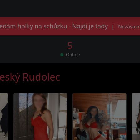
edám holky na schůzku - Najdi je tady
|
Nezávazn
5
Online
Český Rudolec