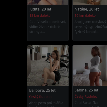
Judita, 28 let
Natálie, 26 let
18 km daleko
16 km daleko
Čau! Veselá a pozitivní,
Ahoj! Jsem dotykový
vidím život z dobré
smyslný typ, zbožňu
strany a...
fyzický kontakt...
Sabina, 25 let
Barbora, 25 let
Český Rudolec
Český Rudolec
Čau! Fanatička
Ahoj! Jsem požitkářka