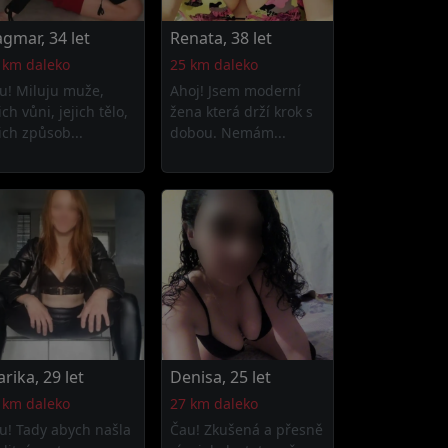
gmar, 34 let
Renata, 38 let
 km daleko
25 km daleko
u! Miluju muže,
Ahoj! Jsem moderní
ich vůni, jejich tělo,
žena která drží krok s
jich způsob...
dobou. Nemám...
rika, 29 let
Denisa, 25 let
 km daleko
27 km daleko
u! Tady abych našla
Čau! Zkušená a přesně