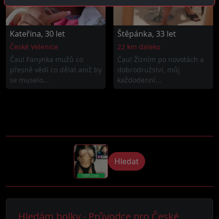
Kateřina, 30 let
Štěpánka, 33 let
České Velenice
22 km daleko
Čau! Fanynka mužů co
Čau! Žízním po novotách a
přesně vědí co dělat aniž by
dobrodružství, můj
se muselo...
každodenní...
Hledat
Hledám holky - Průvodce pro České