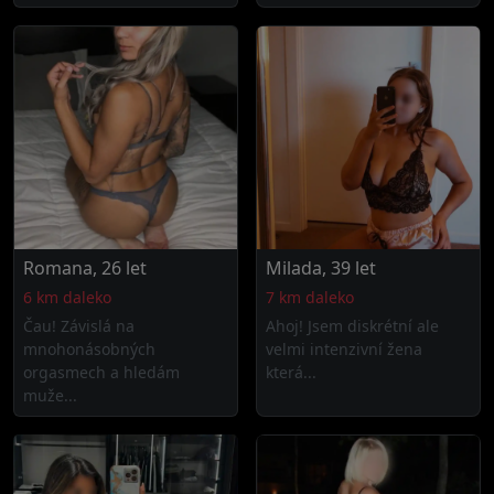
Romana, 26 let
Milada, 39 let
6 km daleko
7 km daleko
Čau! Závislá na
Ahoj! Jsem diskrétní ale
mnohonásobných
velmi intenzivní žena
orgasmech a hledám
která...
muže...