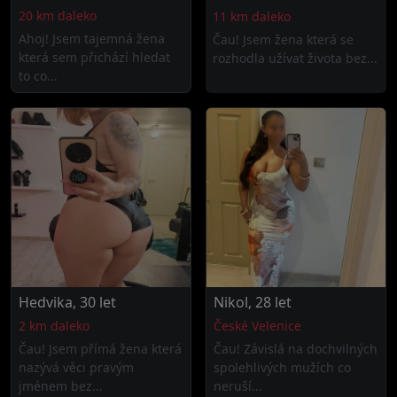
20 km daleko
11 km daleko
Ahoj! Jsem tajemná žena
Čau! Jsem žena která se
která sem přichází hledat
rozhodla užívat života bez...
to co...
Hedvika, 30 let
Nikol, 28 let
2 km daleko
České Velenice
Čau! Jsem přímá žena která
Čau! Závislá na dochvilných
nazývá věci pravým
spolehlivých mužích co
jménem bez...
neruší...