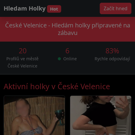
Hledam Holky
Začít hned
Hot
České Velenice - Hledám holky připravené na
zábavu
20
6
83%
Profilů ve městě
Online
Rychle odpovídají
České Velenice
Aktivní holky v České Velenice