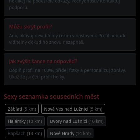
neklikej na podezřelé odkazy. Pochybnosti? Kontaktuj
podporu.
Můžu skrýt profil?
Ano, aktivuj neviditelný režim v nastavení. Profil nebude
viditelný dokud ho znovu nezapneš.
Jak zvýšit šance na odpověď?
Doplň profil na 100%, přidej fotky a personalizuj zprávy.
Ukaž že jsi četl profil holky.
Sexy seznamka sousedních měst
Záblatí
(5 km)
Nová Ves nad Lužnicí
(5 km)
Halámky
(10 km)
Dvory nad Lužnicí
(10 km)
Rapšach
(13 km)
Nové Hrady
(14 km)