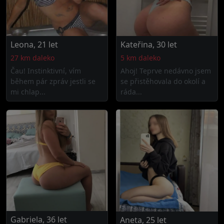
Leona, 21 let
Kateřina, 30 let
27 km daleko
5 km daleko
Čau! Instinktivní, vím
Ahoj! Teprve nedávno jsem
během pár zpráv jestli se
se přistěhovala do okolí a
mi chlap...
ráda...
Gabriela, 36 let
Aneta, 25 let