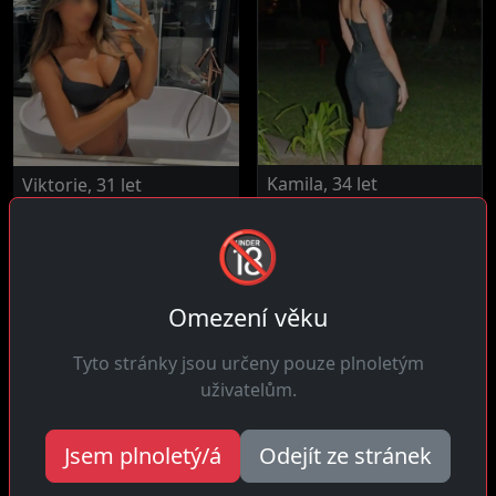
Kamila, 34 let
Viktorie, 31 let
29 km daleko
České Velenice
🔞
Čau! Tajemno mě strašně
Čau! Blázen do plánů kde
vzrušuje, nerada všechno
se spolu smějeme navíc k
odhaluju...
rozkoši v...
Omezení věku
Tyto stránky jsou určeny pouze plnoletým
uživatelům.
Jsem plnoletý/á
Odejít ze stránek