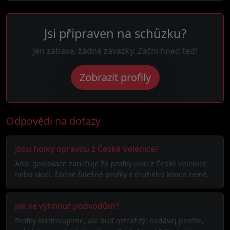
Jsi připraven na schůzku?
Jen zábava, žádné závazky. Začni hned teď!
Zobrazit profily
Odpovědi na dotazy
Jsou holky opravdu z České Velenice?
Ano, geolokace zaručuje že profily jsou z České Velenice
nebo okolí. Žádné falešné profily z druhého konce země.
Jak se vyhnout podvodům?
Profily kontrolujeme, ale buď ostražitý: nedávej peníze,