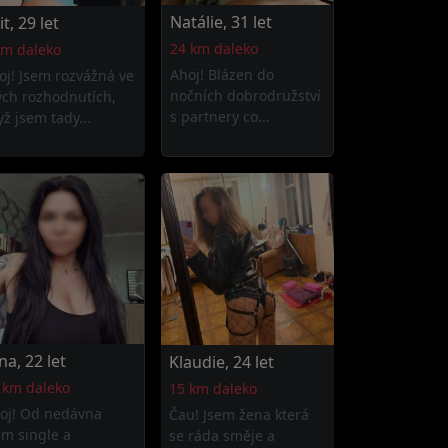
Natálie, 31 let
it, 29 let
24 km daleko
km daleko
Ahoj! Blázen do
oj! Jsem rozvážná ve
nočních dobrodružství
ých rozhodnutích,
s partnery co...
yž jsem tady...
na, 22 let
Klaudie, 24 let
 km daleko
15 km daleko
oj! Od nedávna
Čau! Jsem žena která
em single a
se ráda směje a