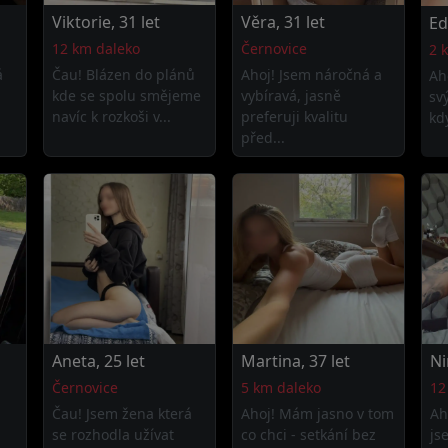
Viktorie, 31 let
Věra, 31 let
Ed
12 km daleko
Černovice
2 
á
Čau! Blázen do plánů
Ahoj! Jsem náročná a
Ah
kde se spolu smějeme
vybíravá, jasně
sv
navíc k rozkoši v...
preferuji kvalitu
kd
před...
Aneta, 25 let
Martina, 37 let
Ni
Černovice
5 km daleko
12
Čau! Jsem žena která
Ahoj! Mám jasno v tom
Ah
se rozhodla užívat
co chci - setkání bez
js