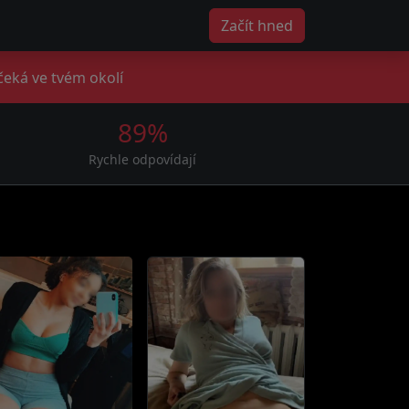
Začít hned
čeká ve tvém okolí
89%
Rychle odpovídají