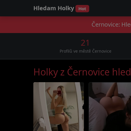
Hledam Holky
Hot
Černovice: Hle
21
Profilů ve městě Černovice
Holky z Černovice hled