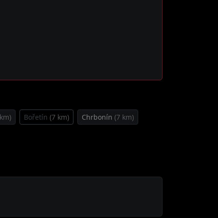
 km)
Bořetín
(7 km)
Chrbonín
(7 km)