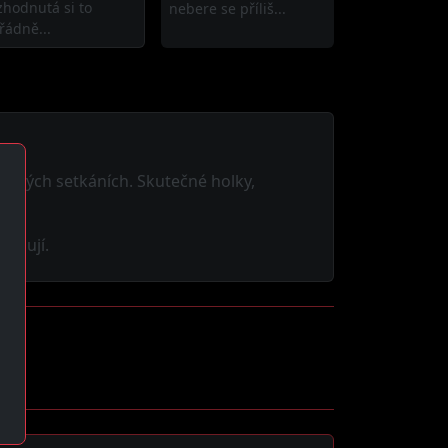
zhodnutá si to
nebere se příliš...
řádně...
vazných setkáních. Skutečné holky,
ceňují.