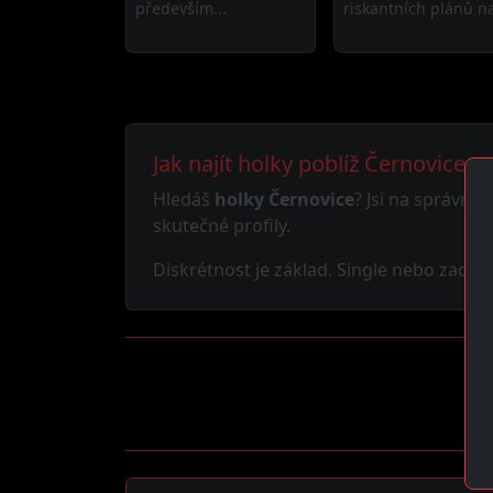
především...
riskantních plánů na
Jak najít holky poblíž Černovice
Hledáš
holky Černovice
? Jsi na správné
skutečné profily.
Diskrétnost je základ. Single nebo zadaný,