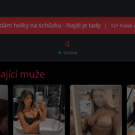
dám holky na schůzku - Najdi je tady
|
12+ holek 
4
Online
ající muže