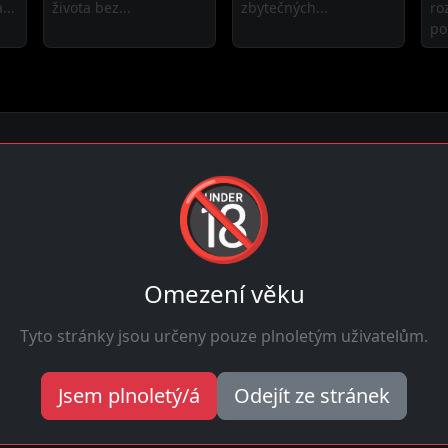
...
života bez...
zbytečných...
ro
po
🔞
m místě. Hledam-holky.cz ti nabízí sexy ženy toužící po nezá
 tvé údaje zůstávají v tajnosti. Holky zde diskrétnost také o
Omezení věku
Tyto stránky jsou určeny pouze plnoletým uživatelům.
Najdi
spojení
dnes
Hledat
Jsem plnoletý/á
Odejít ze stránek