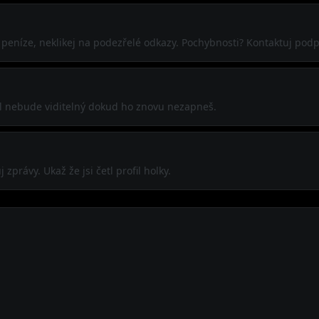
j peníze, neklikej na podezřelé odkazy. Pochybnosti? Kontaktuj pod
ofil nebude viditelný dokud ho znovu nezapneš.
zprávy. Ukaž že jsi četl profil holky.