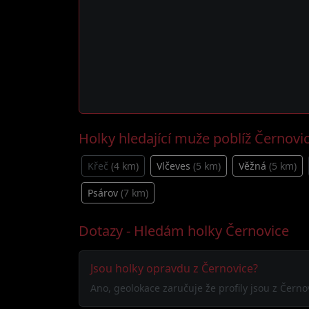
Holky hledající muže poblíž Černovi
Křeč
(4 km)
Vlčeves
(5 km)
Věžná
(5 km)
Psárov
(7 km)
Dotazy - Hledám holky Černovice
Jsou holky opravdu z Černovice?
Ano, geolokace zaručuje že profily jsou z Čern