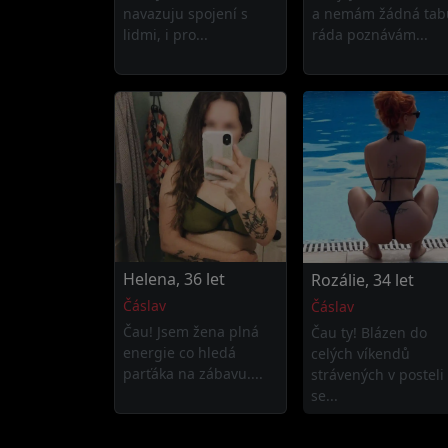
navazuju spojení s
a nemám žádná tab
lidmi, i pro...
ráda poznávám...
Helena, 36 let
Rozálie, 34 let
Čáslav
Čáslav
Čau! Jsem žena plná
Čau ty! Blázen do
energie co hledá
celých víkendů
parťáka na zábavu....
strávených v posteli
se...