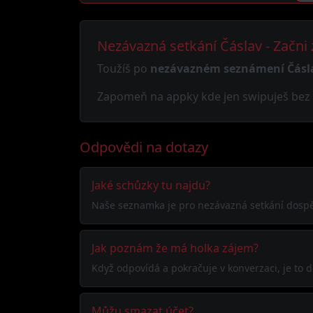
Nezávazná setkání Čáslav - Začni
Toužíš po
nezávazném seznámení Čásl
Zapomeň na appky kde jen swipuješ bez v
Odpovědi na dotazy
Jaké schůzky tu najdu?
Naše seznamka je pro nezávazná setkání dospělý
Jak poznám že má holka zájem?
Když odpovídá a pokračuje v konverzaci, je to d
Můžu smazat účet?