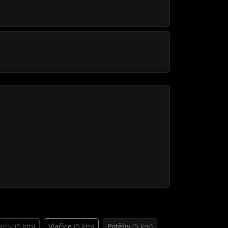
adly
(5 km)
Vlačice
(5 km)
Potěhy
(5 km)