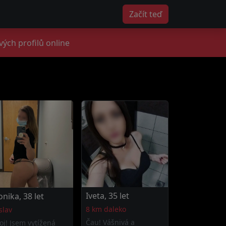
Začít teď
vých profilů online
Iveta, 35 let
nika, 38 let
8 km daleko
slav
Čau! Vášnivá a
oj! Jsem vytížená