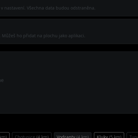
í v nastavení. Všechna data budou odstraněna.
. Můžeš ho přidat na plochu jako aplikaci.
me
 km)
Chotusice
(4 km)
Vodranty
(4 km)
Kluky
(5 km)
Tup