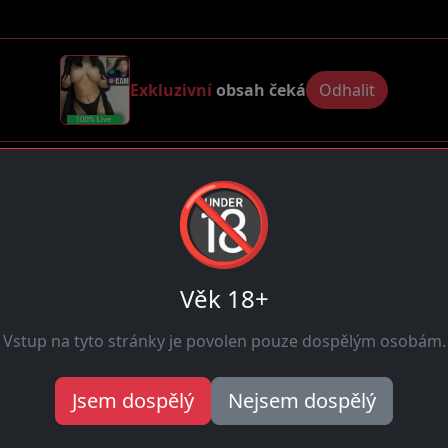
Exkluzivní
obsah čeká
Odhalit
🔞
9
Online
Věk 18+
Líbí se ti tyto profily?
Vstup na tyto stránky je povolen pouze dospělým osobám.
Jen zábava, žádné závazky. Začni hned teď!
Jsem dospělý
Nejsem dospělý
Začít ihned