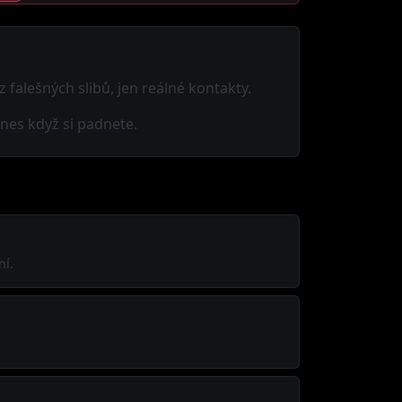
z falešných slibů, jen reálné kontakty.
nes když si padnete.
ní.