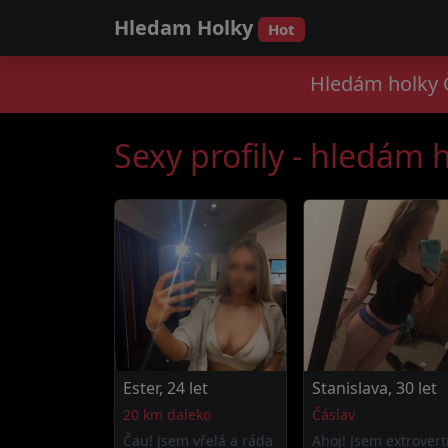
Hledam Holky
Hot
Hledám holky Č
Sexy profily - hledám 
Ester, 24 let
Stanislava, 30 let
20 km daleko
Čáslav
Čau! Jsem vřelá a ráda
Ahoj! Jsem extrovert