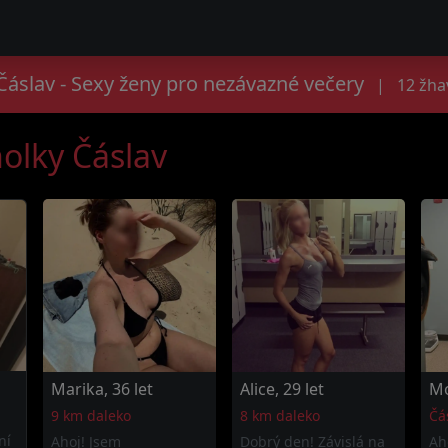
áslav - Sexy ženy pro nezávazné večery
|
12 žha
holky Čáslav
Marika, 36 let
Alice, 29 let
Mo
9 km daleko
8 km daleko
Čá
ní
Ahoj! Jsem
Dobrý den! Závislá na
Ah