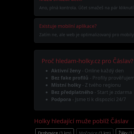
Ano, plná kontrola. Účet smažeš na pár kliknut
Existuje mobilní aplikace?
Zatím ne, ale web je optimalizovaný pro mobily
Proč hledam-holky.cz pro Čáslav?
Aktivní ženy
- Online každý den
Bez fake profilů
- Profily prověřuje
Místní holky
- Z tvého regionu
Bez předplatného
- Start je zdarma
Podpora
- Jsme ti k dispozici 24/7
Holky hledající muže poblíž Čáslav
Drobovice
(3 km)
Močovice
(3 km)
Žáky
(3