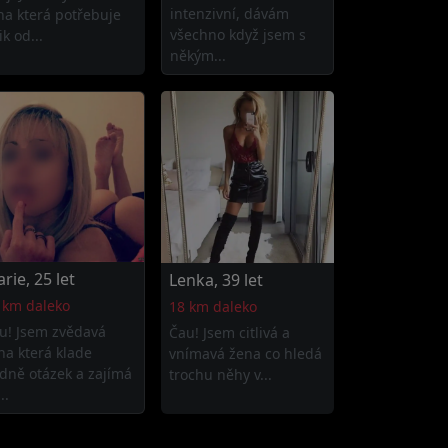
intenzivní, dávám
na která potřebuje
všechno když jsem s
k od...
někým...
rie, 25 let
Lenka, 39 let
 km daleko
18 km daleko
u! Jsem zvědavá
Čau! Jsem citlivá a
na která klade
vnímavá žena co hledá
dně otázek a zajímá
trochu něhy v...
..