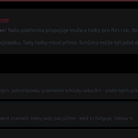
 zde
av
? Naše platforma propojuje muže a holky pro flirt i víc. Be
ýsledku. Tady holky mluví přímo. Schůzka může být ještě d
ch. Jednorázovka, pravidelné schůzky nebo flirt - podle tvých přá
obré znamení. Holky tady jsou přímé - když to funguje, řeknou ti.