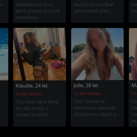
u,
sebevědomá žena
mužích co umí líbat
že
která přesně ví co má
jako bohové před...
úni
nabídnout...
Julie, 28 let
Ma
Klaudie, 24 let
12 km daleko
15
20 km daleko
Čau! Závislá na
Ča
Čau! Jsem žena která
mazlení po sexu kde
že
se ráda směje a
zůstáváme v objetí a...
ho
nebere se příliš...
se.