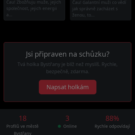
Čau! Zbožňuju muže, jejich
Čau! Galantní muži co vědí
společnost, jejich energii
jak správně zacházet s
a...
ženou, to...
Jsi připraven na schůzku?
Tvá holka Bystřany je blíž než myslíš. Rychle,
bezpečně, zdarma.
Napsat holkám
18
3
88%
Profilů ve městě
Online
Rychle odpovídají
Bystřany