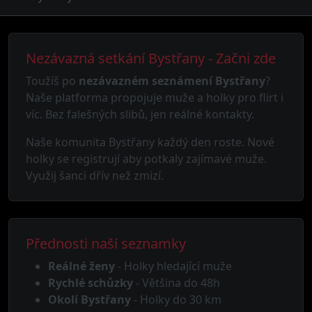
Nezávazná setkání Bystřany - Začni zde
Toužíš po
nezávazném seznámení Bystřany
?
Naše platforma propojuje muže a holky pro flirt i
víc. Bez falešných slibů, jen reálné kontakty.
Naše komunita Bystřany každý den roste. Nové
holky se registrují aby potkaly zajímavé muže.
Využij šanci dřív než zmizí.
Přednosti naší seznamky
Reálné ženy
- Holky hledající muže
Rychlé schůzky
- Většina do 48h
Okolí Bystřany
- Holky do 30 km