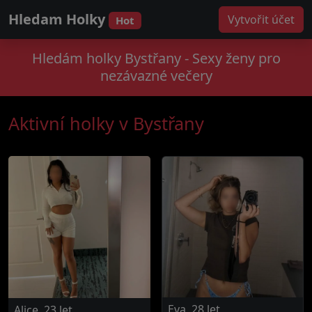
Hledam Holky
Vytvořit účet
Hot
Hledám holky Bystřany - Sexy ženy pro
nezávazné večery
Aktivní holky v Bystřany
Eva, 28 let
Alice, 23 let