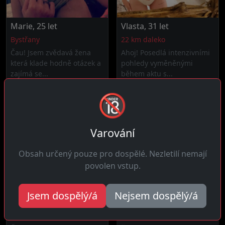
Marie, 25 let
Vlasta, 31 let
Bystřany
22 km daleko
Čau! Jsem zvědavá žena
Ahoj! Posedlá intenzivními
která klade hodně otázek a
pohledy vyměněnými
zajímá se...
během aktu s...
🔞
Varování
Obsah určený pouze pro dospělé. Nezletilí nemají
povolen vstup.
Jsem dospělý/á
Nejsem dospělý/á
Dorota, 36 let
Marie, 34 let
10 km daleko
8 km daleko