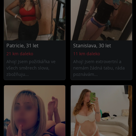
Patricie, 31 let
Stanislava, 30 let
21 km daleko
11 km daleko
Ahoj! Jsem požitkářka ve
Ahoj! Jsem extrovertní a
všech směrech slova,
nemám žádná tabu, ráda
zbožňuju...
poznávám...