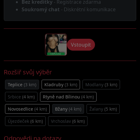
Bez kreditky
- Registrace zdarma
Soukromý chat
- Diskrétní komunikace
Vstoupit
Rozšiř svůj výběr
Teplice
(3 km)
Kladruby
(3 km)
Modlany
(3 km)
Srbice
(4 km)
Rtyně nad Bílinou
(4 km)
Novosedlice
(4 km)
Bžany
(4 km)
Žalany
(5 km)
Újezdeček
(6 km)
Vrchoslav
(6 km)
Odpovědi na dotazy