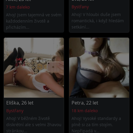
Bystřany
7 km daleko
Ahoj! V hloubi duše jsem
Ahoj! Jsem tajemná ve svém
romantická, i když hledám
každodenním životě a
setkání...
přicházím...
Eliška, 26 let
Petra, 22 let
Bystřany
18 km daleko
Ahoj! V běžném životě
Ahoj! Vysoké standardy a
diskrétní ale s velmi žhavou
plně si za tím stojím.
stránkou...
Nepřipadá v...