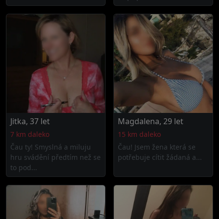
Jitka, 37 let
Magdalena, 29 let
7 km daleko
15 km daleko
Čau ty! Smyslná a miluju
Čau! Jsem žena která se
hru svádění předtím než se
potřebuje cítit žádaná a...
to pod...