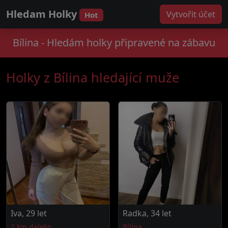
Hledam Holky
Vytvořit účet
Hot
Bílina - Hledám holky připravené na zábavu
Holky z Bílina hledající muže
Iva, 29 let
Radka, 34 let
2 km daleko
Bílina