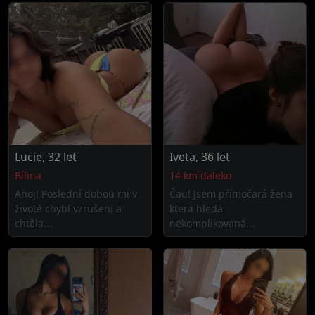
Lucie, 32 let
Iveta, 36 let
Bílina
14 km daleko
Ahoj! Poslední dobou mi v
Čau! Jsem přímočará žena
životě chybí vzrušení a
která hledá
chtěla...
nekomplikovaná...