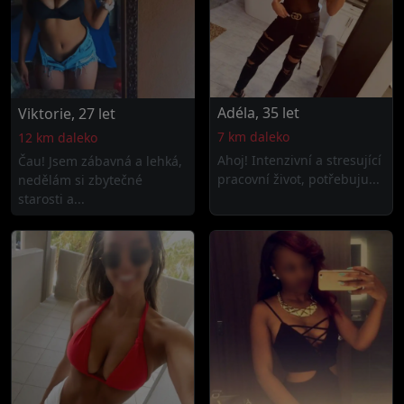
Adéla, 35 let
Viktorie, 27 let
7 km daleko
12 km daleko
Ahoj! Intenzivní a stresující
Čau! Jsem zábavná a lehká,
pracovní život, potřebuju...
nedělám si zbytečné
starosti a...