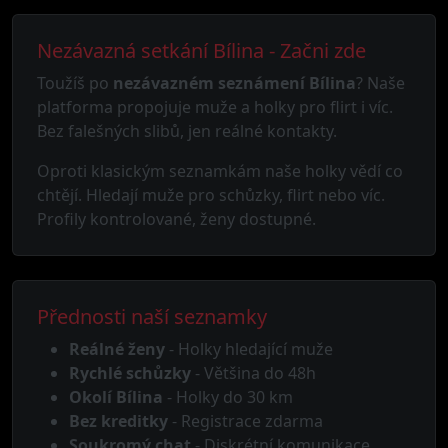
Nezávazná setkání Bílina - Začni zde
Toužíš po
nezávazném seznámení Bílina
? Naše
platforma propojuje muže a holky pro flirt i víc.
Bez falešných slibů, jen reálné kontakty.
Oproti klasickým seznamkám naše holky vědí co
chtějí. Hledají muže pro schůzky, flirt nebo víc.
Profily kontrolované, ženy dostupné.
Přednosti naší seznamky
Reálné ženy
- Holky hledající muže
Rychlé schůzky
- Většina do 48h
Okolí Bílina
- Holky do 30 km
Bez kreditky
- Registrace zdarma
Soukromý chat
- Diskrétní komunikace