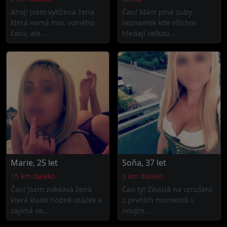
Ahoj! Jsem vytížená žena
Čau! Mám plné zuby
která nemá moc volného
seznamek kde všichni
času, ale...
hledají velkou...
Marie, 25 let
Soňa, 37 let
15 km daleko
3 km daleko
Čau! Jsem zvědavá žena
Čau ty! Závislá na vzrušení
která klade hodně otázek a
z prvních momentů s
zajímá se...
novým...