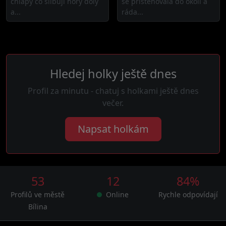
chlapy co slibují hory doly
se přistěhovala do okolí a
a...
ráda...
Hledej holky ještě dnes
Profil za minutu - chatuj s holkami ještě dnes
večer.
Napsat holkám
53
12
84%
Profilů ve městě
Online
Rychle odpovídají
Bílina