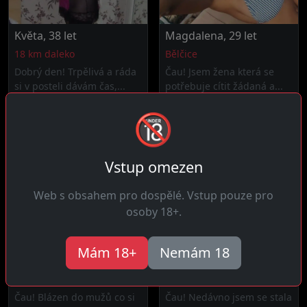
Květa, 38 let
Magdalena, 29 let
18 km daleko
Bělčice
Dobrý den! Trpělivá a ráda
Čau! Jsem žena která se
si v posteli dávám čas,...
potřebuje cítit žádaná a...
🔞
Vstup omezen
Web s obsahem pro dospělé. Vstup pouze pro
osoby 18+.
Mám 18+
Nemám 18
Bára, 22 let
Nikola, 25 let
10 km daleko
Bělčice
Čau! Blázen do mužů co si
Čau! Nedávno jsem se stala