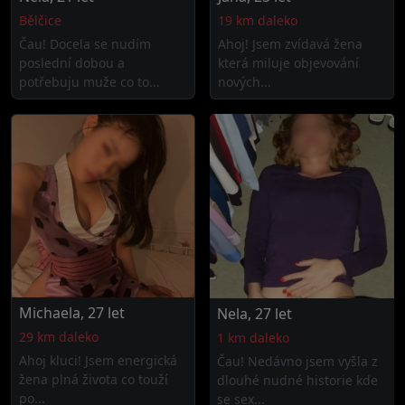
Bělčice
19 km daleko
Čau! Docela se nudím
Ahoj! Jsem zvídavá žena
poslední dobou a
která miluje objevování
potřebuju muže co to...
nových...
Michaela, 27 let
Nela, 27 let
29 km daleko
1 km daleko
Ahoj kluci! Jsem energická
Čau! Nedávno jsem vyšla z
žena plná života co touží
dlouhé nudné historie kde
po...
se sex...