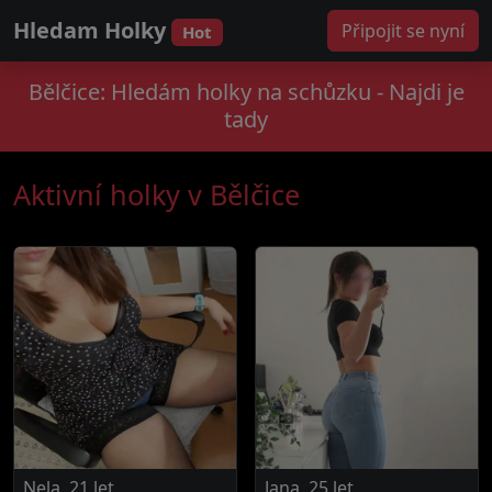
Hledam Holky
Připojit se nyní
Hot
Bělčice: Hledám holky na schůzku - Najdi je
tady
Aktivní holky v Bělčice
Nela, 21 let
Jana, 25 let