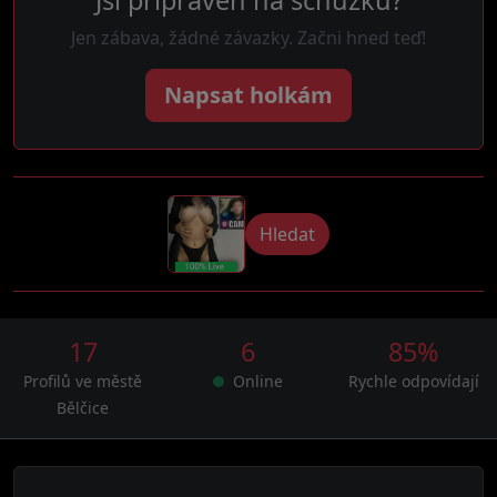
Jsi připraven na schůzku?
Jen zábava, žádné závazky. Začni hned teď!
Napsat holkám
Hledat
17
6
85%
Profilů ve městě
Online
Rychle odpovídají
Bělčice