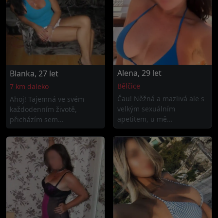
Alena, 29 let
Blanka, 27 let
Bělčice
7 km daleko
Čau! Něžná a mazlivá ale s
Ahoj! Tajemná ve svém
velkým sexuálním
každodenním životě,
apetitem, u mě...
přicházím sem...