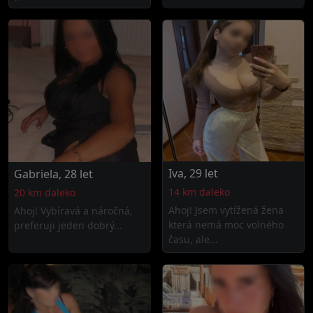
Iva, 29 let
Gabriela, 28 let
14 km daleko
20 km daleko
Ahoj! Jsem vytížená žena
Ahoj! Vybíravá a náročná,
která nemá moc volného
preferuji jeden dobrý...
času, ale...