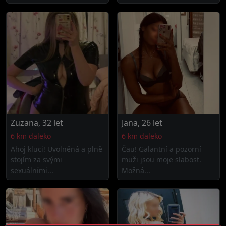
Zuzana, 32 let
Jana, 26 let
6 km daleko
6 km daleko
Ahoj kluci! Uvolněná a plně
Čau! Galantní a pozorní
stojím za svými
muži jsou moje slabost.
sexuálními...
Možná...