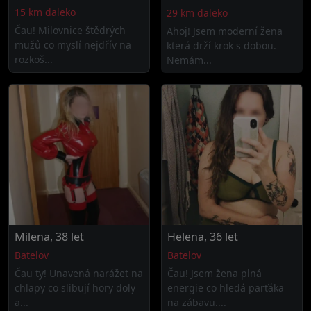
15 km daleko
29 km daleko
Čau! Milovnice štědrých
Ahoj! Jsem moderní žena
mužů co myslí nejdřív na
která drží krok s dobou.
rozkoš...
Nemám...
Milena, 38 let
Helena, 36 let
Batelov
Batelov
Čau ty! Unavená narážet na
Čau! Jsem žena plná
chlapy co slibují hory doly
energie co hledá parťáka
a...
na zábavu....