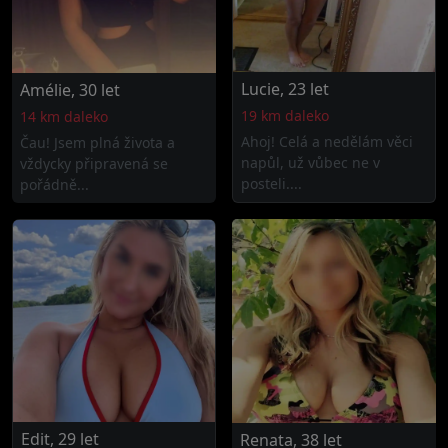
Lucie, 23 let
Amélie, 30 let
19 km daleko
14 km daleko
Ahoj! Celá a nedělám věci
Čau! Jsem plná života a
napůl, už vůbec ne v
vždycky připravená se
posteli....
pořádně...
Edit, 29 let
Renata, 38 let