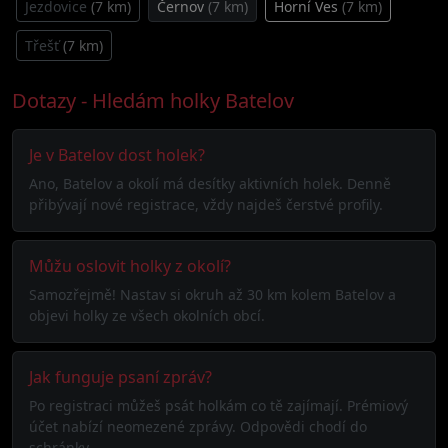
Jezdovice
(7 km)
Černov
(7 km)
Horní Ves
(7 km)
Třešť
(7 km)
Dotazy - Hledám holky Batelov
Je v Batelov dost holek?
Ano, Batelov a okolí má desítky aktivních holek. Denně
přibývají nové registrace, vždy najdeš čerstvé profily.
Můžu oslovit holky z okolí?
Samozřejmě! Nastav si okruh až 30 km kolem Batelov a
objevi holky ze všech okolních obcí.
Jak funguje psaní zpráv?
Po registraci můžeš psát holkám co tě zajímají. Prémiový
účet nabízí neomezené zprávy. Odpovědi chodí do
schránky.