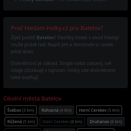
Proč hledam-holky.cz pro Batelov?
Žiješ poblíž
Batelov
? Desítky holek v okolí hledají
muže právě teď. Napiš jim a domluvte si rande
ještě dnes.
Diskrétnost je základ. Single nebo zadaný, tvé
údaje zůstávají v tajnosti. Holky zde diskrétnost
také oceňují.
Okolní města Batelov
Švábov
(3 km)
Rohozná
(4 km)
Horní Cerekev
(5 km)
Růžená
(5 km)
Dolní Cerekev
(6 km)
Druhanov
(6 km)