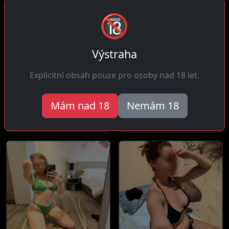
🔞
Výstraha
Markéta, 35 let
Alena, 29 let
Explicitní obsah pouze pro osoby nad 18 let.
12 km daleko
21 km daleko
Čau! Přímá a bez oklik,
Čau! Něžná a mazlivá ale s
Mám nad 18
Nemám 18
přicházím sem hledat sex a
velkým sexuálním apetitem,
nechodím...
u mě...