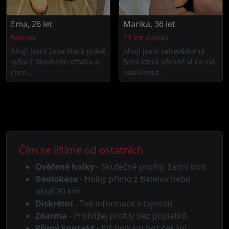
Ema, 26 let
Marika, 36 let
Batelov
29 km daleko
Ahoj! Jsem žena která právě
Ahoj! Jsem sebevědomá
vyšla z dlouhého vztahu a
žena která přesně ví co má
chce...
nabídnout...
Čím se lišíme od ostatních
Ověřené holky
- Skutečné profily, žádní boti
Geolokace
- Holky přímo z Batelov nebo
okolí 30 km
Diskrétní
- Tvé informace v tajnosti
Zdarma
- Prohlížej profily bez poplatků
Přímý kontakt
- Piš holkám bez čekání