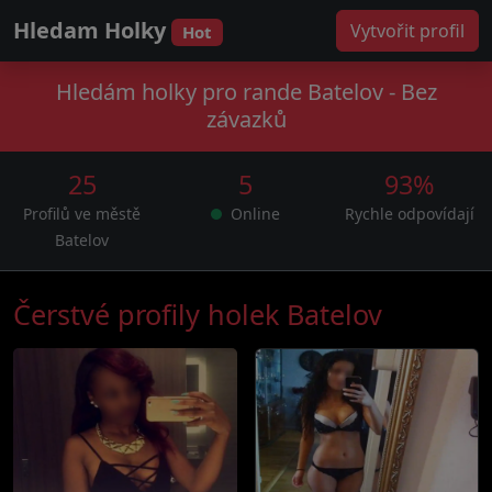
Hledam Holky
Vytvořit profil
Hot
Hledám holky pro rande Batelov - Bez
závazků
25
5
93%
Profilů ve městě
Online
Rychle odpovídají
Batelov
Čerstvé profily holek Batelov